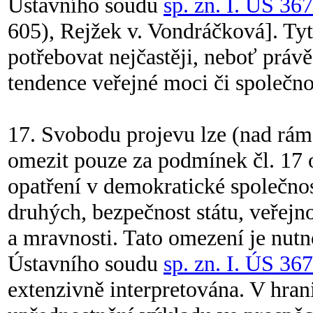
Ústavního soudu
sp. zn. I. ÚS 36
605), Rejžek v. Vondráčková]. Ty
potřebovat nejčastěji, neboť prá
tendence veřejné moci či společnos
17. Svobodu projevu lze (nad rám
omezit pouze za podmínek čl. 17 o
opatření v demokratické společno
druhých, bezpečnost státu, veřejn
a mravnosti. Tato omezení je nutn
Ústavního soudu
sp. zn. I. ÚS 36
extenzivně interpretována. V hrani