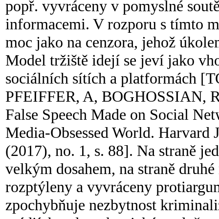
popř. vyvráceny v pomyslné soutě
informacemi. V rozporu s tímto m
moc jako na cenzora, jehož úkolem
Model tržiště idejí se jeví jako v
sociálních sítích a platformách
PFEIFFER, A, BOGHOSSIAN, R. Th
False Speech Made on Social Netw
Media-Obsessed World. Harvard J
(2017), no. 1, s. 88]. Na straně jed
velkým dosahem, na straně druhé 
rozptýleny a vyvráceny protiarg
zpochybňuje nezbytnost kriminali