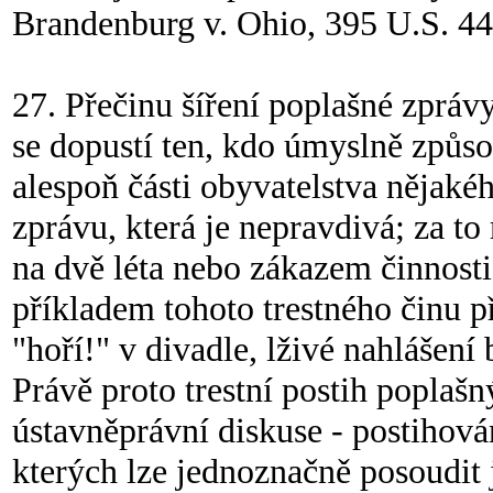
Brandenburg v. Ohio, 395 U.S. 44
27. Přečinu šíření poplašné zprávy
se dopustí ten, kdo úmyslně způs
alespoň části obyvatelstva nějakéh
zprávu, která je nepravdivá; za t
na dvě léta nebo zákazem činnosti
příkladem tohoto trestného činu 
"hoří!" v divadle, lživé nahlášen
Právě proto trestní postih poplaš
ústavněprávní diskuse - postihová
kterých lze jednoznačně posoudit j