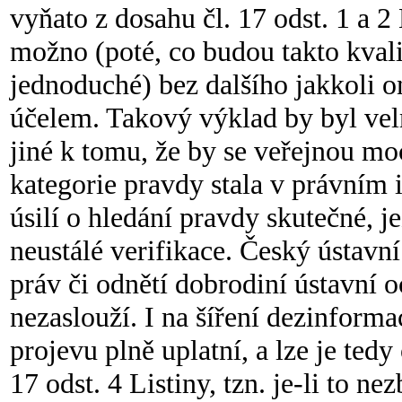
vyňato z dosahu čl. 17 odst. 1 a 2
možno (poté, co budou takto kval
jednoduché) bez dalšího jakkoli o
účelem. Takový výklad by byl vel
jiné k tomu, že by se veřejnou mo
kategorie pravdy stala v právním 
úsilí o hledání pravdy skutečné, 
neustálé verifikace. Český ústavn
práv či odnětí dobrodiní ústavní o
nezaslouží. I na šíření dezinform
projevu plně uplatní, a lze je ted
17 odst. 4 Listiny, tzn. je-li to n