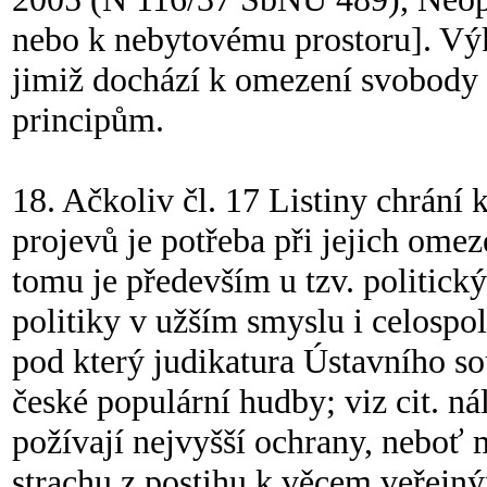
nebo k nebytovému prostoru]. Výk
jimiž dochází k omezení svobody 
principům.
18. Ačkoliv čl. 17 Listiny chrání
projevů je potřeba při jejich omez
tomu je především u tzv. politický
politiky v užším smyslu i celospo
pod který judikatura Ústavního so
české populární hudby; viz cit. n
požívají nejvyšší ochrany, neboť 
strachu z postihu k věcem veřejn