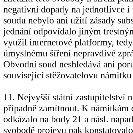
negativní dopady na jednotlivce i
soudu nebylo ani užití zásady subsi
jednání odpovídalo jiným trestný
využil internetové platformy, tedy
úmyslnému šíření nepravdivé zpráv
Obvodní soud neshledává ani poru
související stěžovatelovu námitku
11. Nejvyšší státní zastupitelství 
případně zamítnout. K námitkám 
odkázalo na body 21 a násl. napa
svobodě projevu pak konstatovalo,