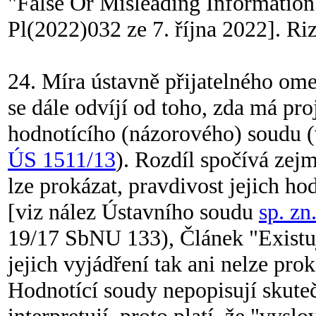
"False Or Misleading Informatio
Pl(2022)032 ze 7. října 2022]. Rizi
24. Míra ústavně přijatelného ome
se dále odvíjí od toho, zda má pro
hodnotícího (názorového) soudu (
ÚS 1511/13
). Rozdíl spočívá zejm
lze prokázat, pravdivost jejich ho
[viz nález Ústavního soudu
sp. zn
19/17 SbNU 133), Článek "Existuj
jejich vyjádření tak ani nelze pr
Hodnotící soudy nepopisují skuteč