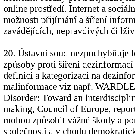
online prostředí. Internet a sociá
možnosti přijímání a šíření infor
zavádějících, nepravdivých či lži
20. Ústavní soud nezpochybňuje le
způsoby proti šíření dezinformací
definici a kategorizaci na dezinf
malinformace viz např. WARDL
Disorder: Toward an interdiscipli
making, Council of Europe, repor
mohou způsobit vážné škody a por
společnosti a v chodu demokratick