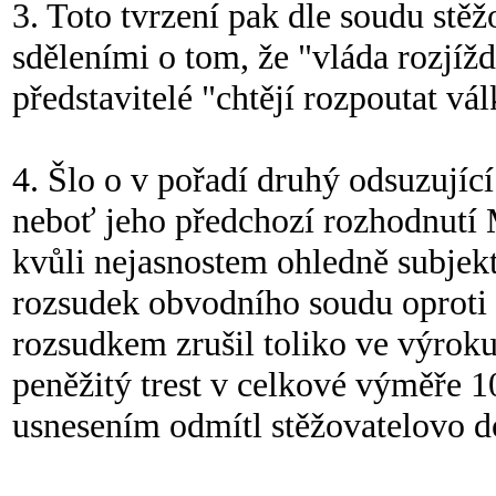
3. Toto tvrzení pak dle soudu st
sděleními o tom, že "vláda rozjíž
představitelé "chtějí rozpoutat vál
4. Šlo o v pořadí druhý odsuzujíc
neboť jeho předchozí rozhodnutí 
kvůli nejasnostem ohledně subjekt
rozsudek obvodního soudu oprot
rozsudkem zrušil toliko ve výroku 
peněžitý trest v celkové výměře 
usnesením odmítl stěžovatelovo d