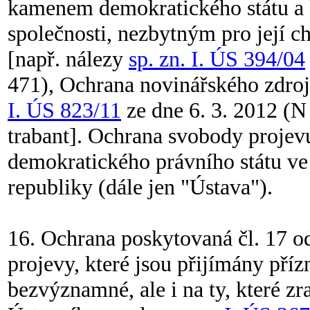
kamenem demokratického státu a k
společnosti, nezbytným pro její ch
[např. nálezy
sp. zn. I. ÚS 394/04
471), Ochrana novinářského zdroj
I. ÚS 823/11
ze dne 6. 3. 2012 (
trabant]. Ochrana svobody projevu
demokratického právního státu ve 
republiky (dále jen "Ústava").
16. Ochrana poskytovaná čl. 17 ods
projevy, které jsou přijímány pří
bezvýznamné, ale i na ty, které zr