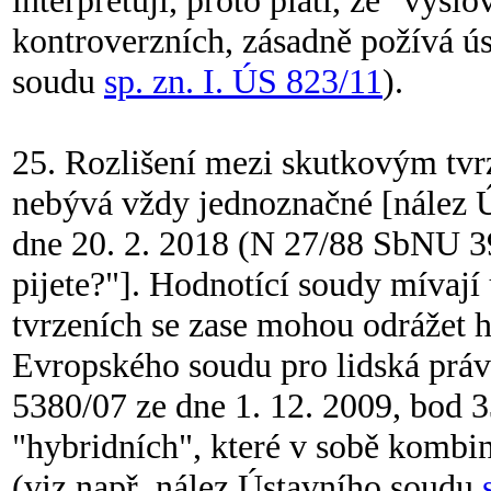
interpretují, proto platí, že "vys
kontroverzních, zásadně požívá ús
soudu
sp. zn. I. ÚS 823/11
).
25. Rozlišení mezi skutkovým tv
nebývá vždy jednoznačné [nález 
dne 20. 2. 2018 (N 27/88 SbNU 39
pijete?"]. Hodnotící soudy mívají
tvrzeních se zase mohou odrážet h
Evropského soudu pro lidská práv
5380/07 ze dne 1. 12. 2009, bod 33
"hybridních", které v sobě kombi
(viz např. nález Ústavního soudu