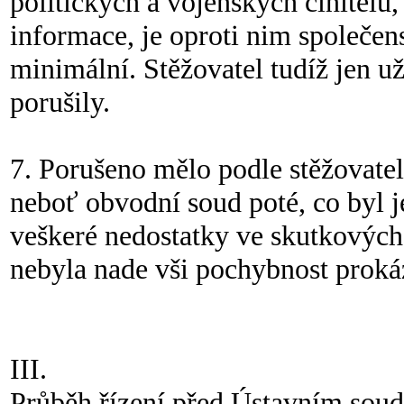
politických a vojenských činitelů
informace, je oproti nim společen
minimální. Stěžovatel tudíž jen u
porušily.
7. Porušeno mělo podle stěžovatel
neboť obvodní soud poté, co byl j
veškeré nedostatky ve skutkových 
nebyla nade vši pochybnost proká
III.
Průběh řízení před Ústavním sou