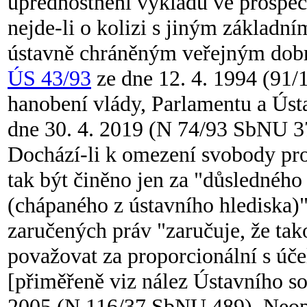
upřednostnění výkladu ve prospěc
nejde-li o kolizi s jiným základní
ústavně chráněným veřejným dob
ÚS 43/93
ze dne 12. 4. 1994 (91/
hanobení vlády, Parlamentu a Úst
dne 30. 4. 2019 (N 74/93 SbNU 3
Dochází-li k omezení svobody pro
tak být činěno jen za "důsledného 
(chápaného z ústavního hlediska)",
zaručených práv "zaručuje, že ta
považovat za proporcionální s úč
[přiměřeně viz nález Ústavního 
2005 (N 116/37 SbNU 489), Neop