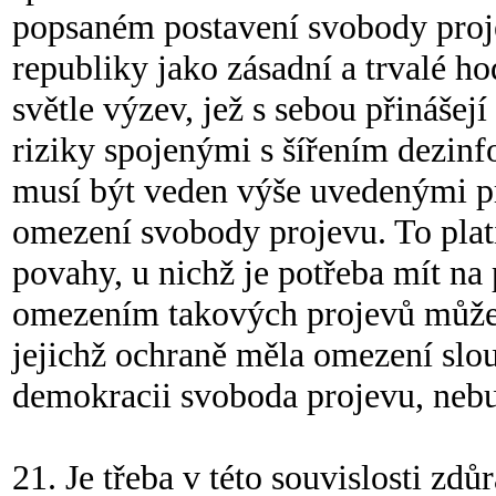
popsaném postavení svobody proj
republiky jako zásadní a trvalé ho
světle výzev, jež s sebou přináše
riziky spojenými s šířením dezinf
musí být veden výše uvedenými pr
omezení svobody projevu. To platí
povahy, u nichž je potřeba mít na
omezením takových projevů může d
jejichž ochraně měla omezení slouž
demokracii svoboda projevu, nebud
21. Je třeba v této souvislosti zdů