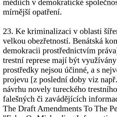
médiích v demokratické společnost
mírnější opatření.
23. Ke kriminalizaci v oblasti šíř
velkou obezřetností. Benátská k
demokracii prostřednictvím práva
trestní represe mají být využíván
prostředky nejsou účinné, a s nejv
projevu [z poslední doby viz např
návrhu novely tureckého trestního
falešných či zavádějících informa
The Draft Amendments To The Pe