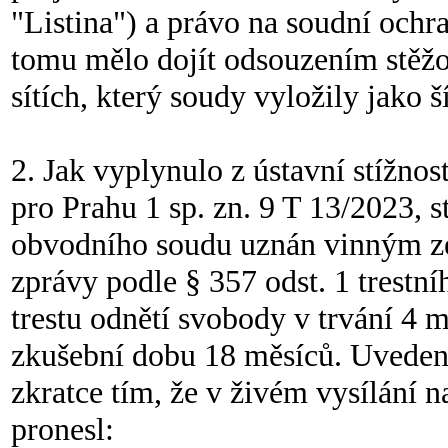
"Listina") a právo na soudní ochra
tomu mělo dojít odsouzením stěžo
sítích, který soudy vyložily jako 
2. Jak vyplynulo z ústavní stížno
pro Prahu 1 sp. zn. 9 T 13/2023,
obvodního soudu uznán vinným ze 
zprávy podle § 357 odst. 1 trestn
trestu odnětí svobody v trvání 4
zkušební dobu 18 měsíců. Uvedené
zkratce tím, že v živém vysílání
pronesl: