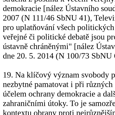
demokracie [nález Ústavního so
2007 (N 111/46 SbNU 41), Televiz
pro uplatňování všech politických
veřejné či politické debatě jsou p
ústavně chráněnými" [nález Ústa
dne 20. 5. 2014 (N 100/73 SbNU 6
19. Na klíčový význam svobody pr
nezbytné pamatovat i při různých
účelem ochrany demokracie a dalš
zahraničními útoky. To je samozře
kontextu obrany proti nejrůznějš