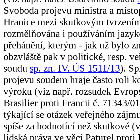
Svoboda projevu ministra a místo
Hranice mezi skutkovým tvrzení
rozmělňována i používáním jazyk
přehánění, kterým - jak už bylo z
obzvláště pak v politické, resp. ve
soudu
sp. zn. IV. ÚS 1511/13
). Sp
projevu soudem hraje často roli k
výroku (viz např. rozsudek Evrop
Brasilier proti Francii č. 71343/0
týkající se otázek veřejného záj
spíše za hodnotící než skutkové (
lidská práva ve věci Paturel proti