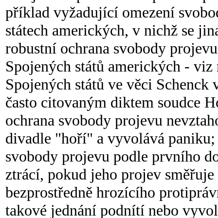
příklad vyžadující omezení svobo
státech amerických, v nichž se jin
robustní ochrana svobody projevu
Spojených států amerických - viz
Spojených států ve věci Schenck v
často citovaným diktem soudce Ho
ochrana svobody projevu nevztahov
divadle "hoří" a vyvolává paniku;
svobody projevu podle prvního do
ztrácí, pokud jeho projev směřuj
bezprostředně hrozícího protipráv
takové jednání podnítí nebo vyvol