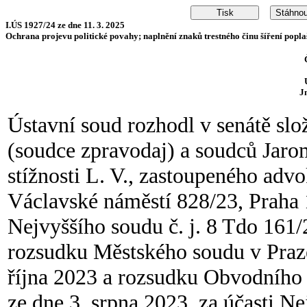
I.ÚS 1927/24 ze dne 11. 3. 2025
Ochrana projevu politické povahy; naplnění znaků trestného činu šíření popl
J
Ústavní soud rozhodl v senátě s
(soudce zpravodaj) a soudců Jarom
stížnosti L. V., zastoupeného a
Václavské náměstí 828/23, Praha 
Nejvyššího soudu č. j. 8 Tdo 161
rozsudku Městského soudu v Praze
října 2023 a rozsudku Obvodního 
ze dne 3. srpna 2023, za účasti N