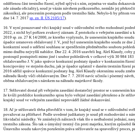
oddělenou část trestního řízení, nýbrž splývá s ním, zejména ve stadiu dokazová
zde zásada oficiality), soud je vázán návrhem poškozeného, nemůže jej překroč
zákoníku), ale procesním postupem podle trestního řádu. Nebylo-li by přitom ve
dne 14. 7. 2017
sp. zn. II. ÚS 2105/17
).
16. V nyní posuzované věci krajský soud v odůvodnění svého rozhodnutí podrobně
2022, z nichž byl pořízen zvukový záznam. Z protokolu o veřejném zasedání u kra
2019 sp. zn. 27 K 14/2000, ze kterého vyplynulo, že usnesením krajského soudu
úpadce ustanoven obžalovaný J. V., jenž byl usnesením krajského soudu ze dne 
konkurzní soud o udělení souhlasu se zpeněžením předmětného souboru pohledáv
mimo dražbu nejvyšší nabídce. Dne 22. 4. 2016 uzavřeli Ing. Aleš Klaudy, coby
postoupil postupiteli mimo jiné i soubor pohledávek v celkové výši 30 984 183 
obžalovaného J. V. jako správce konkurzní podstaty úpadce v konkurzním řízení
koncipovány ve stejném duchu, jak je úpadce uplatnil v daném trestním řízení pro
2016 sdělil správce konkurzní podstaty Ing. Aleš Klaudy okresnímu soudu změnu
náhradu škody vůči obžalovaným. Dne 7. 7. 2016 navíc učinila i písemný návrh,
oběma obžalovaným s nárokem na náhradu majetkové škody.
17. Stěžovatel dostal při veřejném zasedání dostatečný prostor se s usnesením k
že kvůli prohlídce konkursního spisu bylo veřejné zasedání přerušeno a že stěžo
krajský soud ve veřejném zasedání neprováděl žádné dokazování.
18. Ač je stěžovateli třeba přisvědčit v tom, že krajský soud se v odůvodnění 
považovat za přiléhavé. Podle uvedené judikatury je soud při rozhodování o ná
likvidační následky. Ve zmíněných nálezech však šlo o nedbalostní jednání, nao
trestního zákona. Šlo tak o úmyslný trestný čin proti majetku, kterým způsob
Ústavního soudu takovým porušením práva stěžovatele na spravedlivý proces, pr