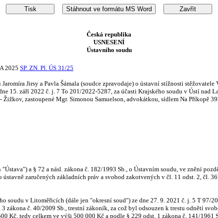
Česká republika
USNESENÍ
Ústavního soudu
A 2025
SP. ZN. Pl. ÚS 31/25
Jaromíra Jirsy a Pavla Šámala (soudce zpravodaje) o ústavní stížnosti stěžovatele
ne 15. září 2022 č. j. 7 To 201/2022-5287, za účasti Krajského soudu v Ústí nad La
 - Žižkov, zastoupené Mgr. Simonou Samuelson, advokátkou, sídlem Na Příkopě 393/1
jen "Ústava") a § 72 a násl. zákona č. 182/1993 Sb., o Ústavním soudu, ve znění poz
ústavně zaručených základních práv a svobod zakotvených v čl. 11 odst. 2, čl. 36 ods
o soudu v Litoměřicích (dále jen "okresní soud") ze dne 27. 9. 2021 č. j. 5 T 97/2
. 3 zákona č. 40/2009 Sb., trestní zákoník, za což byl odsouzen k trestu odnětí sv
0 Kč, tedy celkem ve výši 500 000 Kč a podle § 229 odst. 1 zákona č. 141/1961 Sb.,