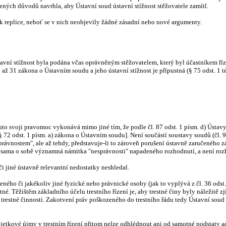
ených důvodů navrhla, aby Ústavní soud ústavní stížnost stěžovatele zamítl.
 k replice, neboť se v nich neobjevily žádné zásadní nebo nové argumenty.
stavní stížnost byla podána včas oprávněným stěžovatelem, který byl účastníkem ří
9 až 31 zákona o Ústavním soudu a jeho ústavní stížnost je přípustná (§ 75 odst. 1
uto svoji pravomoc vykonává mimo jiné tím, že podle čl. 87 odst. 1 písm. d) Ústa
 72 odst. 1 písm. a) zákona o Ústavním soudu]. Není součástí soustavy soudů (čl. 9
rávnostem", ale až tehdy, představuje-li to zároveň porušení ústavně zaručeného z
ní sama o sobě významná námitka "nesprávnosti" napadeného rozhodnutí, a není ro
 jiné ústavně relevantní nedostatky neshledal.
eného či jakékoliv jiné fyzické nebo právnické osoby (jak to vyplývá z čl. 36 odst. 1 
é. Těžištěm základního účelu trestního řízení je, aby trestné činy byly náležitě zj
trestné činnosti. Zakotvení práv poškozeného do trestního řádu tedy Ústavní soud
jetkové újmy v trestním řízení přitom nelze odhlédnout ani od samotné podstaty ad