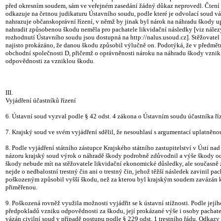
před okresním soudem, sám ve veřejném zasedání žádný důkaz neprovedl. Čtení u
odkazuje na četnou judikaturu Ústavního soudu, podle které je odvolací soud v
nahrazuje občanskoprávní řízení, v němž by jinak byl nárok na náhradu škody up
nahradit způsobenou škodu neměla pro pachatele likvidační následky [viz nále
rozhodnutí Ústavního soudu jsou dostupná na http://nalus.usoud.cz]. Stěžovatel
najisto prokázáno, že danou škodu způsobil výlučně on. Podotýká, že v předmětn
obchodní společnosti D, přičemž o oprávněnosti nároku na náhradu škody vznikl
odpovědnosti za vzniklou škodu.
III.
Vyjádření účastníků řízení
6. Ústavní soud vyzval podle § 42 odst. 4 zákona o Ústavním soudu účastníka řízen
7. Krajský soud ve svém vyjádření sdělil, že nesouhlasí s argumentací uplatněn
8. Podle vyjádření státního zástupce Krajského státního zastupitelství v Ústí n
názoru krajský soud výrok o náhradě škody podrobně zdůvodnil a výše škody odp
škody nebude mít na stěžovatele likvidační ekonomické důsledky, ale současně
nejde o nedbalostní trestný čin ani o trestný čin, jehož těžší následek zavinil
poškozeným způsobil vyšší škodu, než za kterou byl krajským soudem zavázán k p
přiměřenou.
9. Poškozená rovněž využila možnosti vyjádřit se k ústavní stížnosti. Podle je
předpokladů vzniku odpovědnosti za škodu, její prokázané výše i osoby pachat
vázán civilní soud v případě postupu podle § 229 odst. 1 trestního řádu. Odkazy