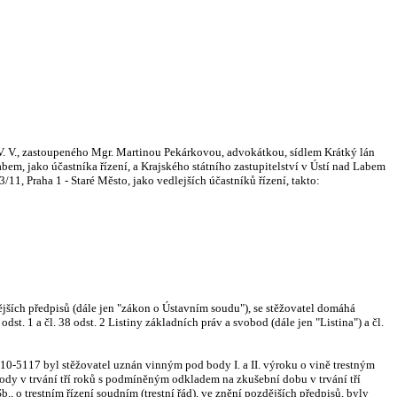
 V. V., zastoupeného Mgr. Martinou Pekárkovou, advokátkou, sídlem Krátký lán
bem, jako účastníka řízení, a Krajského státního zastupitelství v Ústí nad Labem
1, Praha 1 - Staré Město, jako vedlejších účastníků řízení, takto:
dějších předpisů (dále jen "zákon o Ústavním soudu"), se stěžovatel domáhá
t. 1 a čl. 38 odst. 2 Listiny základních práv a svobod (dále jen "Listina") a čl.
010-5117 byl stěžovatel uznán vinným pod body I. a II. výroku o vině trestným
obody v trvání tří roků s podmíněným odkladem na zkušební dobu v trvání tří
 o trestním řízení soudním (trestní řád), ve znění pozdějších předpisů, byly