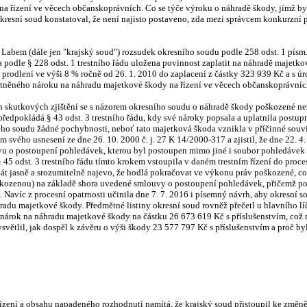
a řízení ve věcech občanskoprávních. Co se týče výroku o náhradě škody, jímž by
resní soud konstatoval, že není najisto postaveno, zda mezi správcem konkurzní 
bem (dále jen "krajský soud") rozsudek okresního soudu podle 258 odst. 1 písm. f
la podle § 228 odst. 1 trestního řádu uložena povinnost zaplatit na náhradě majet
 prodlení ve výši 8 % ročně od 26. 1. 2010 do zaplacení z částky 323 939 Kč a s ú
latněného nároku na náhradu majetkové škody na řízení ve věcech občanskoprávníc
h skutkových zjištění se s názorem okresního soudu o náhradě škody poškozené ne
o předpokládá § 43 odst. 3 trestního řádu, kdy své nároky popsala a uplatnila postu
ého soudu žádné pochybnosti, neboť tato majetková škoda vznikla v příčinné souv
svého usnesení ze dne 26. 10. 2000 č. j. 27 K 14/2000-317 a zjistil, že dne 22. 4.
u o postoupení pohledávek, kterou byl postoupen mimo jiné i soubor pohledávek 
§ 45 odst. 3 trestního řádu tímto krokem vstoupila v daném trestním řízení do pro
át jasně a srozumitelně najevo, že hodlá pokračovat ve výkonu práv poškozené, co
kozenou) na základě shora uvedené smlouvy o postoupení pohledávek, přičemž poš
i. Navíc z procesní opatrnosti učinila dne 7. 7. 2016 i písemný návrh, aby okresní
hradu majetkové škody. Předmětné listiny okresní soud rovněž přečetl u hlavního l
árok na náhradu majetkové škody na částku 26 673 619 Kč s příslušenstvím, což m
ysvětlil, jak dospěl k závěru o výši škody 23 577 797 Kč s příslušenstvím a proč
o řízení a obsahu napadeného rozhodnutí namítá, že krajský soud přistoupil ke změ