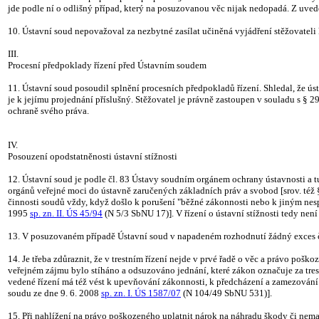
jde podle ní o odlišný případ, který na posuzovanou věc nijak nedopadá. Z uved
10. Ústavní soud nepovažoval za nezbytné zasílat učiněná vyjádření stěžovateli
III.
Procesní předpoklady řízení před Ústavním soudem
11. Ústavní soud posoudil splnění procesních předpokladů řízení. Shledal, že ú
je k jejímu projednání příslušný. Stěžovatel je právně zastoupen v souladu s § 2
ochraně svého práva.
IV.
Posouzení opodstatněnosti ústavní stížnosti
12. Ústavní soud je podle čl. 83 Ústavy soudním orgánem ochrany ústavnosti a t
orgánů veřejné moci do ústavně zaručených základních práv a svobod [srov. též §
činnosti soudů vždy, když došlo k porušení "běžné zákonnosti nebo k jiným nesp
1995
sp. zn. II. ÚS 45/94
(N 5/3 SbNU 17)]. V řízení o ústavní stížnosti tedy ne
13. V posuzovaném případě Ústavní soud v napadeném rozhodnutí žádný exces či
14. Je třeba zdůraznit, že v trestním řízení nejde v prvé řadě o věc a právo poškoz
veřejném zájmu bylo stíháno a odsuzováno jednání, které zákon označuje za trestn
vedené řízení má též vést k upevňování zákonnosti, k předcházení a zamezování 
soudu ze dne 9. 6. 2008
sp. zn. I. ÚS 1587/07
(N 104/49 SbNU 531)].
15. Při nahlížení na právo poškozeného uplatnit nárok na náhradu škody či nema