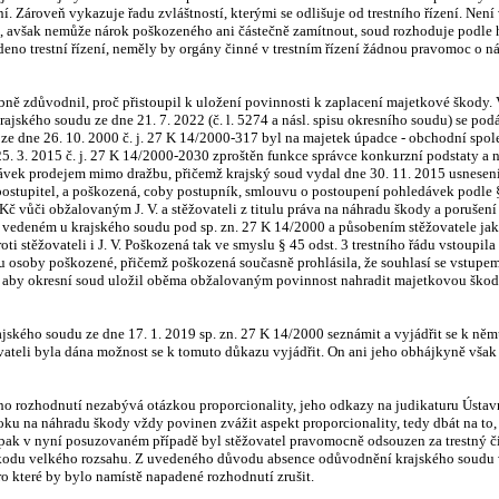
ní. Zároveň vykazuje řadu zvláštností, kterými se odlišuje od trestního řízení. N
it, avšak nemůže nárok poškozeného ani částečně zamítnout, soud rozhoduje podle
deno trestní řízení, neměly by orgány činné v trestním řízení žádnou pravomoc o 
 zdůvodnil, proč přistoupil k uložení povinnosti k zaplacení majetkové škody. Vě
jského soudu ze dne 21. 7. 2022 (č. l. 5274 a násl. spisu okresního soudu) se pod
 ze dne 26. 10. 2000 č. j. 27 K 14/2000-317 byl na majetek úpadce - obchodní sp
25. 3. 2015 č. j. 27 K 14/2000-2030 zproštěn funkce správce konkurzní podstaty a
ek prodejem mimo dražbu, přičemž krajský soud vydal dne 30. 11. 2015 usnesení,
 postupitel, a poškozená, coby postupník, smlouvu o postoupení pohledávek podle 
Kč vůči obžalovaným J. V. a stěžovateli z titulu práva na náhradu škody a porušen
 vedeném u krajského soudu pod sp. zn. 27 K 14/2000 a působením stěžovatele jak
ti stěžovateli i J. V. Poškozená tak ve smyslu § 45 odst. 3 trestního řádu vstoupi
 osoby poškozené, přičemž poškozená současně prohlásila, že souhlasí se vstupem 
 aby okresní soud uložil oběma obžalovaným povinnost nahradit majetkovou škodu,
rajského soudu ze dne 17. 1. 2019 sp. zn. 27 K 14/2000 seznámit a vyjádřit se k n
vateli byla dána možnost se k tomuto důkazu vyjádřit. On ani jeho obhájkyně však t
svého rozhodnutí nezabývá otázkou proporcionality, jeho odkazy na judikaturu Ústa
roku na náhradu škody vždy povinen zvážit aspekt proporcionality, tedy dbát na t
pak v nyní posuzovaném případě byl stěžovatel pravomocně odsouzen za trestný čin
il škodu velkého rozsahu. Z uvedeného důvodu absence odůvodnění krajského soudu
o které by bylo namístě napadené rozhodnutí zrušit.