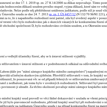
snesení ze dne 17. 1. 2019 sp. zn. 27 K 14/2000 za důkaz nepovažuje. Tímto post
ázán hodnocením důkazů soudem prvního stupně, vyjma důkazů, které sám ve veřejn
latňován. Nelze podle něj přehlédnout ustálenou judikaturu, podle níž je soud vžd
zy Ústavního soudu ze dne 24. 7. 2013
sp. zn. I. ÚS 4457/12
(N 132/70 SbNU 221), z
 má za to, že z napadeného rozhodnutí není patrné, zda byl uvedený aspekt v posu
é trestní věci bylo rozhodováno jak o skutcích vázaných ke konkursnímu řízení ob
é obchodní společnosti D, bylo rozhodováno civilním soudem, a to Okresním soude
í a vedlejší účastníky řízení, aby se k ústavní stížnosti vyjádřily.
ou stěžovatelem v ústavní stížnosti a v podrobnostech odkázal na odůvodnění svéh
ad Labem (dále jen "státní zástupce krajského státního zastupitelství") napadenými
ovídá učiněným skutkovým zjištěním. Přisvědčil stěžovateli v tom, že krajský so
 zdůraznil, že posuzovaná věc se od případů řešených ve stěžovatelem zmiňovanýc
 pachatel z nedbalosti, jak tomu bylo v uvedených rozhodnutích. Stěžovatel byl pra
ovinnosti ji uhradit. Za těchto okolností považuje státní zástupce krajského stá
jího mínění krajský soud provedl ve věci řádné dokazování v souladu se všemi prin
ele již bylo pravomocně rozhodnuto, přičemž krajský soud byl při rozhodování o 
 stěžovatele na judikaturu Ústavního soudu i na případ konkursního řízení na maj