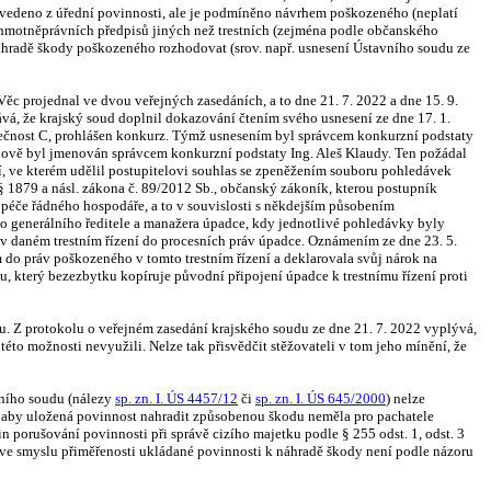
ení vedeno z úřední povinnosti, ale je podmíněno návrhem poškozeného (neplatí
 hmotněprávních předpisů jiných než trestních (zejména podle občanského
náhradě škody poškozeného rozhodovat (srov. např. usnesení Ústavního soudu ze
c projednal ve dvou veřejných zasedáních, a to dne 21. 7. 2022 a dne 15. 9.
ává, že krajský soud doplnil dokazování čtením svého usnesení ze dne 17. 1.
olečnost C, prohlášen konkurz. Týmž usnesením byl správcem konkurzní podstaty
 nově byl jmenován správcem konkurzní podstaty Ing. Aleš Klaudy. Ten požádal
 ve kterém udělil postupitelovi souhlas se zpeněžením souboru pohledávek
§ 1879 a násl. zákona č. 89/2012 Sb., občanský zákoník, kterou postupník
í péče řádného hospodáře, a to v souvislosti s někdejším působením
o generálního ředitele a manažera úpadce, kdy jednotlivé pohledávky byly
la v daném trestním řízení do procesních práv úpadce. Oznámením ze dne 23. 5.
do práv poškozeného v tomto trestním řízení a deklarovala svůj nárok na
 který bezezbytku kopíruje původní připojení úpadce k trestnímu řízení proti
ěmu. Z protokolu o veřejném zasedání krajského soudu ze dne 21. 7. 2022 vyplývá,
éto možnosti nevyužili. Nelze tak přisvědčit stěžovateli v tom jeho mínění, že
vního soudu (nálezy
sp. zn. I. ÚS 4457/12
či
sp. zn. I. ÚS 645/2000
) nelze
o, aby uložená povinnost nahradit způsobenou škodu neměla pro pachatele
 porušování povinnosti při správě cizího majetku podle § 255 odst. 1, odst. 3
 ve smyslu přiměřenosti ukládané povinnosti k náhradě škody není podle názoru