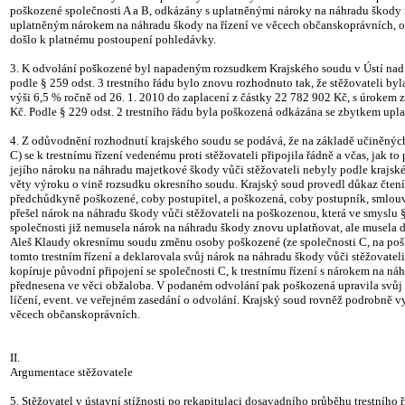
poškozené společnosti A a B, odkázány s uplatněnými nároky na náhradu škody n
uplatněným nárokem na náhradu škody na řízení ve věcech občanskoprávních, ok
došlo k platnému postoupení pohledávky.
3. K odvolání poškozené byl napadeným rozsudkem Krajského soudu v Ústí nad La
podle § 259 odst. 3 trestního řádu bylo znovu rozhodnuto tak, že stěžovateli by
výši 6,5 % ročně od 26. 1. 2010 do zaplacení z částky 22 782 902 Kč, s úrokem z
Kč. Podle § 229 odst. 2 trestního řádu byla poškozená odkázána se zbytkem up
4. Z odůvodnění rozhodnutí krajského soudu se podává, že na základě učiněnýc
C) se k trestnímu řízení vedenému proti stěžovateli připojila řádně a včas, jak t
jejího nároku na náhradu majetkové škody vůči stěžovateli nebyly podle krajsk
věty výroku o vině rozsudku okresního soudu. Krajský soud provedl důkaz čtením 
předchůdkyně poškozené, coby postupitel, a poškozená, coby postupník, smlouv
přešel nárok na náhradu škody vůči stěžovateli na poškozenou, která ve smyslu 
společnosti již nemusela nárok na náhradu škody znovu uplatňovat, ale musela d
Aleš Klaudy okresnímu soudu změnu osoby poškozené (ze společnosti C, na poš
tomto trestním řízení a deklarovala svůj nárok na náhradu škody vůči stěžovatel
kopíruje původní připojení se společnosti C, k trestnímu řízení s nárokem na ná
přednesena ve věci obžaloba. V podaném odvolání pak poškozená upravila svůj n
líčení, event. ve veřejném zasedání o odvolání. Krajský soud rovněž podrobně v
věcech občanskoprávních.
II.
Argumentace stěžovatele
5. Stěžovatel v ústavní stížnosti po rekapitulaci dosavadního průběhu trestníh