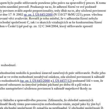
upem bylo podle stěžovatele porušeno jeho právo na spravedlivý proces. K tomu
ém zasedání provedl. Poukazuje na to, že adhezní řízení ve své podstatě
y povinen zvážit aspekt proporcionality, tedy dbát na to, aby uložená povinnost
e dne 17. 9. 2002
sp. zn. I. ÚS 645/2000
(N 110/27 SbNU 221), pozn. všechna
zované věci zvažován. Rovněž je toho mínění, že v adhezním řízení nebylo
chodní společnosti C, tak i o skutcích vztahujících se ke konkursnímu řízení
m v České Lípě pod sp. zn. 12 C 344/2004, který stěžovatele zprostil
o rozhodnutí.
 rozhodnutími nedošlo k porušení ústavně zaručených práv stěžovatele. Podle jeho
ud se ve svém rozhodnutí nezabýval otázkou, zda uložení povinnosti k náhradě
h rozhodnutích (
sp. zn. I. ÚS 645/2000
a
I. ÚS 4457/12
) podstatně liší v tom, že
vomocně odsouzen za úmyslné jednání páchané po dobu tři a půl roku a
tního zastupitelství uloženou povinnost k náhradě majetkové škody za
cipy řádného a spravedlivého procesu. Zdůraznila, že ohledně samotných
náhradě škody tímto pravomocným rozhodnutím vázán, stejně jako by jím byl
etek obchodní společnosti D, označila za nepřípadné. U obchodní společnosti D,