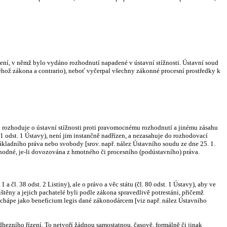
zení, v němž bylo vydáno rozhodnutí napadené v ústavní stížnosti. Ústavní soud
 téhož zákona a contrario), neboť vyčerpal všechny zákonné procesní prostředky k
vy rozhoduje o ústavní stížnosti proti pravomocnému rozhodnutí a jinému zásahu
1 odst. 1 Ústavy), není jim instančně nadřízen, a nezasahuje do rozhodovací
ákladního práva nebo svobody [srov. např. nález Ústavního soudu ze dne 25. 1.
zhodné, je-li dovozována z hmotného či procesního (podústavního) práva.
a čl. 38 odst. 2 Listiny), ale o právo a věc státu (čl. 80 odst. 1 Ústavy), aby ve
ištěny a jejich pachatelé byli podle zákona spravedlivě potrestáni, přičemž
 chápe jako beneficium legis dané zákonodárcem [viz např. nález Ústavního
hezního řízení. To netvoří žádnou samostatnou, časově, formálně či jinak