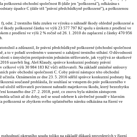
la poškozená obchodní společnost B (dále jen "poškozená"), odkázána s
podstaty úpadce C (dále též "právní předchůdkyně poškozené"), a poškozenou
), odst. 2 trestního řádu zrušen ve výroku o náhradě škody ohledně poškozené a
kové škody poškozené částku ve výši 23 577 797 Kč spolu s úrokem z prodlení ve
rokem z prodlení ve výši 2 % ročně od 26. 1. 2010 do zaplacení z částky 470 956
h.
ztotožnil a zdůraznil, že právní předchůdkyně poškozené (obchodní společnost
pně, a to v pořadí uvedeném v usnesení o zahájení trestního stíhání. O důvodnosti
islosti s úmyslným protiprávním jednáním stěžovatele, jak vyplývá ze skutkové
 2016 uzavřeli Ing. Aleš Klaudy, správce konkurzní podstaty právní
v celkové výši 30 984 183 Kč vůči stěžovateli. Na základě zmíněné smlouvy
cesních práv obchodní společnosti C. Coby právní nástupce této obchodní
ž učinila. Oznámením ze dne 23. 5. 2016 sdělil správce konkurzní podstaty Ing.
kozená současně prohlásila, že souhlasí se vstupem do práv poškozeného v
 soud uložil stěžovateli povinnost nahradit majetkovou škodu, který bezezbytku
íčení konaného dne 27. 2. 2018, poté, co znovu byla státním zástupcem
ohla učinit až do doby, než se soud odebere k závěrečné poradě v hlavním
 byla poškozená se zbytkem svého uplatněného nároku odkázána na řízení ve
ně rozhodnutí okresního soudu toliko na základě důkazů provedených v řízení