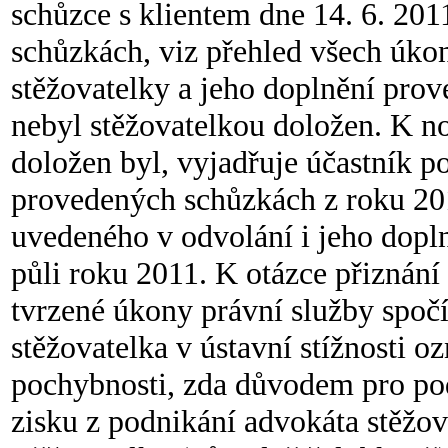
schůzce s klientem dne 14. 6. 2011
schůzkách, viz přehled všech úkon
stěžovatelky a jeho doplnění prov
nebyl stěžovatelkou doložen. K n
doložen byl, vyjadřuje účastník po
provedených schůzkách z roku 201
uvedeného v odvolání i jeho doplně
půli roku 2011. K otázce přiznání
tvrzené úkony právní služby spočív
stěžovatelka v ústavní stížnosti oz
pochybnosti, zda důvodem pro podá
zisku z podnikání advokáta stěžo