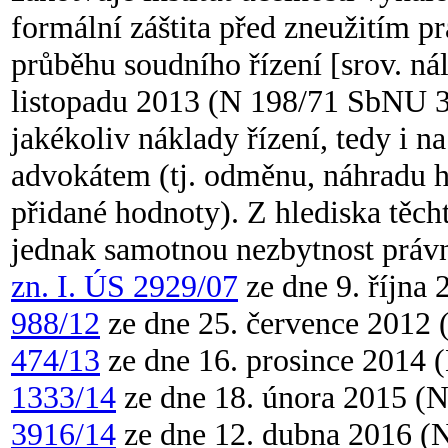
formální záštita před zneužitím p
průběhu soudního řízení [srov. ná
listopadu 2013 (N 198/71 SbNU 35
jakékoliv náklady řízení, tedy i 
advokátem (tj. odměnu, náhradu h
přidané hodnoty). Z hlediska těc
jednak samotnou nezbytnost právn
zn. I. ÚS 2929/07
ze dne 9. října
988/12
ze dne 25. července 2012
474/13
ze dne 16. prosince 2014
1333/14
ze dne 18. února 2015 (
3916/14
ze dne 12. dubna 2016 (N