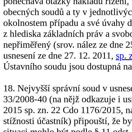
ponechává otázky nákladů řízení, 
obecných soudů a ty v jednotlivýc
okolnostem případu a své úvahy do
z hlediska základních práv a svob
nepřiměřený (srov. nález ze dne 2
usnesení ze dne 27. 12. 2011,
sp. 
Ústavního soudu jsou dostupná na 
18. Nejvyšší správní soud v usnes
33/2008-40 (na nějž odkazuje i us
2015 sp. zn. 22 Cdo 1176/2015, na
stížnosti účastník) připouští, že b
situaci mohlo být podle § 11 odst