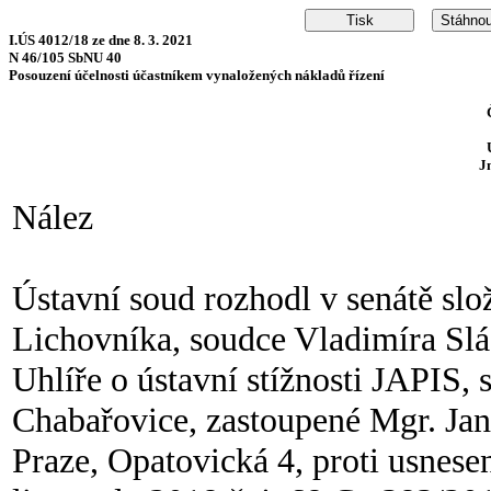
I.ÚS 4012/18 ze dne 8. 3. 2021
N 46/105 SbNU 40
Posouzení účelnosti účastníkem vynaložených nákladů řízení
J
Nález
Ústavní soud rozhodl v senátě sl
Lichovníka, soudce Vladimíra Sl
Uhlíře o ústavní stížnosti JAPIS, s.
Chabařovice, zastoupené Mgr. Ja
Praze, Opatovická 4, proti usnese