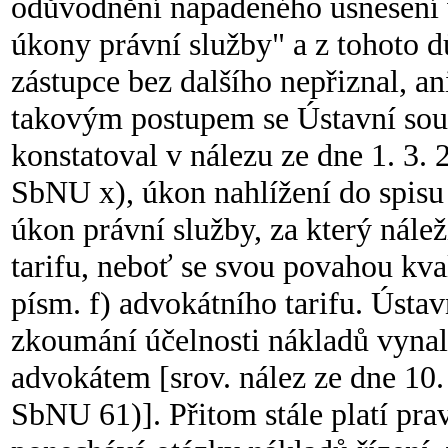
odůvodnění napadeného usnesení v
úkony právní služby" a z tohoto d
zástupce bez dalšího nepřiznal, an
takovým postupem se Ústavní soud
konstatoval v nálezu ze dne 1. 3.
SbNU x), úkon nahlížení do spis
úkon právní služby, za který nále
tarifu, neboť se svou povahou kval
písm. f) advokátního tarifu. Ústa
zkoumání účelnosti nákladů vyna
advokátem [srov. nález ze dne 10
SbNU 61)]. Přitom stále platí pra