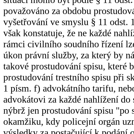
považováno za obdobu prostudován
vyšetřování ve smyslu § 11 odst. 
však konstatuje, že ne každé nahlí
rámci civilního soudního řízení l
úkon právní služby, za který by n
takové prostudování spisu, kter
prostudování trestního spisu při s
1 písm. f) advokátního tarifu, neb
advokátovi za každé nahlížení do 
nýbrž jen prostudování spisu "po 
okamžiku, kdy policejní orgán uz
výsledky za postačující k podání 