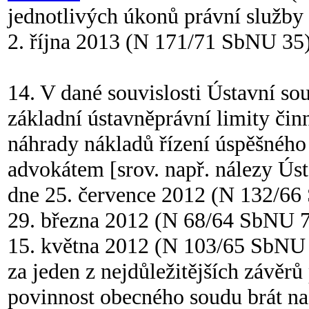
jednotlivých úkonů právní služby 
2. října 2013 (N 171/71 SbNU 35)
14. V dané souvislosti Ústavní so
základní ústavněprávní limity čin
náhrady nákladů řízení úspěšného
advokátem [srov. např. nálezy Ú
dne 25. července 2012 (N 132/6
29. března 2012 (N 68/64 SbNU 
15. května 2012 (N 103/65 SbNU 4
za jeden z nejdůležitějších závě
povinnost obecného soudu brát na