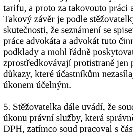
tarifu, a proto za takovouto prác
Takový závěr je podle stěžovate
skutečnosti, že seznámení se spis
práce advokáta a advokát tuto čin
podklady a mohl řádně poskytova
zprostředkovávají protistraně jen 
důkazy, které účastníkům nezasílaj
úkonem účelným.
5. Stěžovatelka dále uvádí, že so
úkonu právní služby, která správ
DPH, zatímco soud pracoval s čá