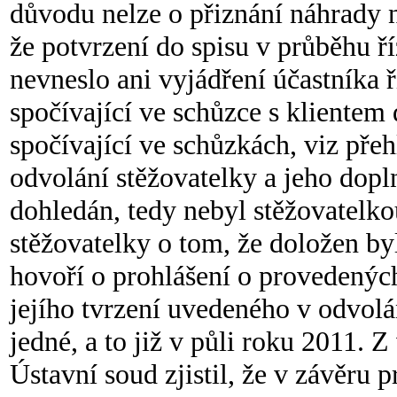
důvodu nelze o přiznání náhrady ná
že potvrzení do spisu v průběhu ří
nevneslo ani vyjádření účastníka 
spočívající ve schůzce s klientem 
spočívající ve schůzkách, viz pře
odvolání stěžovatelky a jeho dopl
dohledán, tedy nebyl stěžovatelk
stěžovatelky o tom, že doložen byl
hovoří o prohlášení o provedenýc
jejího tvrzení uvedeného v odvolán
jedné, a to již v půli roku 2011.
Ústavní soud zjistil, že v závěru 