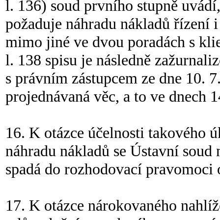
l. 136) soud prvního stupně uvádí,
požaduje náhradu nákladů řízení i
mimo jiné ve dvou poradách s klie
l. 138 spisu je následně zažurnal
s právním zástupcem ze dne 10. 7
projednávaná věc, a to ve dnech 14
16. K otázce účelnosti takového ú
náhradu nákladů se Ústavní soud 
spadá do rozhodovací pravomoci 
17. K otázce nárokovaného nahlíže