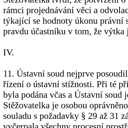
rámci projednávání věci a odvolac
týkající se hodnoty úkonu právní 
pravdu účastníku v tom, že výtka 
IV.
11. Ústavní soud nejprve posoudil
řízení o ústavní stížnosti. Při té př
byla podána včas a Ústavní soud j
Stěžovatelka je osobou oprávněnou
souladu s požadavky § 29 až 31 z
vyčerpala všechny procesní prostře