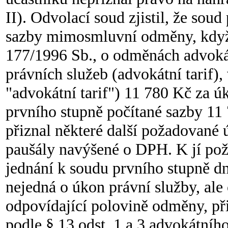
II). Odvolací soud zjistil, že sou
sazby mimosmluvní odměny, když t
177/1996 Sb., o odměnách advoká
právních služeb (advokátní tarif),
"advokátní tarif") 11 780 Kč za 
prvního stupně počítané sazby 11 
přiznal některé další požadované 
paušály navýšené o DPH. K jí pož
jednání k soudu prvního stupně dn
nejedná o úkon právní služby, ale
odpovídající polovině odměny, při
podle § 13 odst. 1 a 3 advokátního