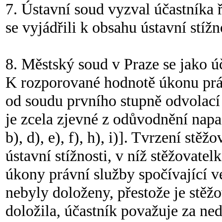
7. Ústavní soud vyzval účastníka ř
se vyjádřili k obsahu ústavní stížn
8. Městský soud v Praze se jako úča
K rozporované hodnotě úkonu práv
od soudu prvního stupně odvolací
je zcela zjevné z odůvodnění napa
b), d), e), f), h), i)]. Tvrzení st
ústavní stížnosti, v níž stěžovatel
úkony právní služby spočívající v
nebyly doloženy, přestože je stěžo
doložila, účastník považuje za ne