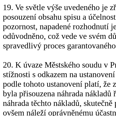
19. Ve světle výše uvedeného je 
posouzení obsahu spisu a účelnos
pozornost, napadené rozhodnutí j
odůvodněno, což vede ve svém důs
spravedlivý proces garantovaného č
20. K úvaze Městského soudu v Pr
stížnosti s odkazem na ustanovení 
podle tohoto ustanovení platí, že 
byla přisouzena náhrada nákladů ř
náhrada těchto nákladů, skutečně 
ovšem náleží oprávněnému účastní