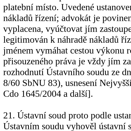
platební místo. Uvedené ustanove
nákladů řízení; advokát je povine
vyplacena, vyúčtovat jím zastoup
legitimován k náhradě nákladů ří
jménem vymáhat cestou výkonu ro
přisouzeného práva je vždy jím za
rozhodnutí Ústavního soudu ze dn
8/60 SbNU 83), usnesení Nejvyšší
Cdo 1645/2004 a další].
21. Ústavní soud proto podle usta
Ústavním soudu vyhověl ústavní s