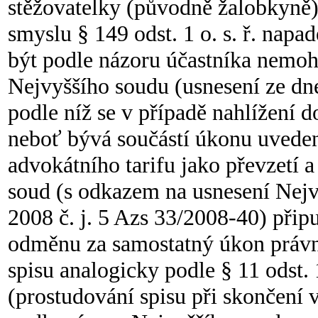
stěžovatelky (původně žalobkyně) n
smyslu § 149 odst. 1 o. s. ř. nap
být podle názoru účastníka nemohl
Nejvyššího soudu (usnesení ze dne
podle níž se v případě nahlížení d
neboť bývá součástí úkonu uvedené
advokátního tarifu jako převzetí a
soud (s odkazem na usnesení Nejv
2008 č. j. 5 Azs 33/2008-40) připu
odměnu za samostatný úkon právní
spisu analogicky podle § 11 odst. 
(prostudování spisu při skončení v