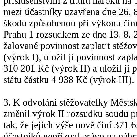
příslušenstvím z titulu nároku na 
mezi účastníky uzavřena dne 26. 
škodu způsobenou při výkonu činn
Prahu 1 rozsudkem ze dne 13. 8. 
žalované povinnost zaplatit stěžo
(výrok I), uložil jí povinnost zapl
310 201 Kč (výrok II) a uložil jí 
státu částku 4 938 Kč (výrok III).
3. K odvolání stěžovatelky Měst
změnil výrok II rozsudku soudu p
tak, že jejich výše nově činí 371
účastníků nepřiznal právo na náhr