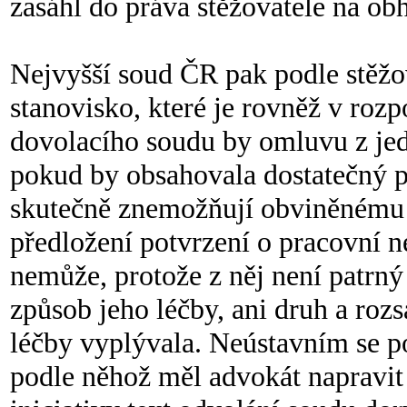
zasáhl do práva stěžovatele na ob
Nejvyšší soud ČR pak podle stěžov
stanovisko, které je rovněž v ro
dovolacího soudu by omluvu z jed
pokud by obsahovala dostatečný p
skutečně znemožňují obviněnému 
předložení potvrzení o pracovní 
nemůže, protože z něj není patrn
způsob jeho léčby, ani druh a roz
léčby vyplývala. Neústavním se po
podle něhož měl advokát napravit 