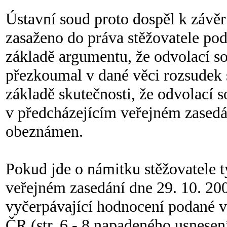
Ústavní soud proto dospěl k závě
zasaženo do práva stěžovatele podl
základě argumentu, že odvolací so
přezkoumal v dané věci rozsudek 
základě skutečnosti, že odvolací 
v předcházejícím veřejném zasedá
obeznámen.
Pokud jde o námitku stěžovatele t
veřejném zasedání dne 29. 10. 200
vyčerpávající hodnocení podané 
ČR (str. 6 - 8 napadeného usnesen