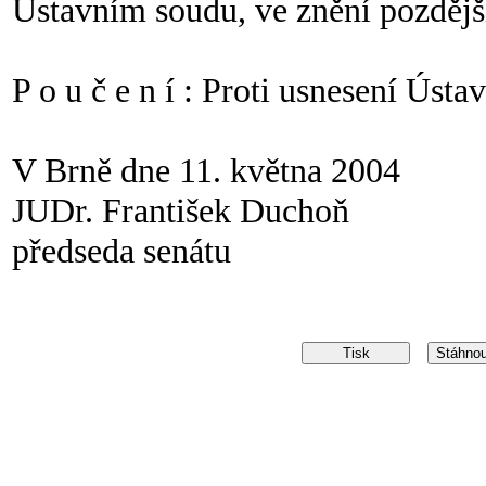
Ústavním soudu, ve znění pozdějš
P o u č e n í : Proti usnesení Úst
V Brně dne 11. května 2004
JUDr. František Duchoň
předseda senátu