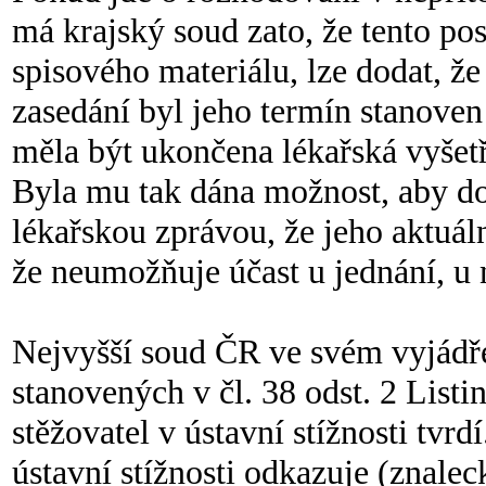
má krajský soud zato, že tento po
spisového materiálu, lze dodat, 
zasedání byl jeho termín stanove
měla být ukončena lékařská vyšetř
Byla mu tak dána možnost, aby do
lékařskou zprávou, že jeho aktuáln
že neumožňuje účast u jednání, u 
Nejvyšší soud ČR ve svém vyjádře
stanovených v čl. 38 odst. 2 Listi
stěžovatel v ústavní stížnosti tvrd
ústavní stížnosti odkazuje (znale