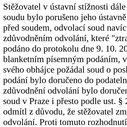
Stěžovatel v ústavní stížnosti dá
soudu bylo porušeno jeho ústavně 
před soudem, odvolací soud navíc 
zdůvodněním odvolání, které "ztra
podáno do protokolu dne 9. 10. 20
blanketním písemným podáním, ve
svého obhájce požádal soud o pos
podání bylo doručeno do podateln
zdůvodnění odvolání bylo doručen
soud v Praze i přesto podle ust. §
odmítl z důvodu, že stěžovatel zm
odvolání. Proti tomuto rozhodnutí