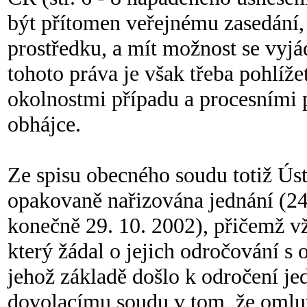
být přítomen veřejnému zasedání
prostředku, a mít možnost se vyj
tohoto práva je však třeba pohlíže
okolnostmi případu a procesními p
obhájce.
Ze spisu obecného soudu totiž Ústa
opakovaně nařizována jednání (24.
konečně 29. 10. 2002), přičemž vž
který žádal o jejich odročování s 
jehož základě došlo k odročení jed
dovolacímu soudu v tom, že omluv