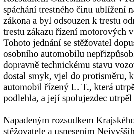
spáchání trestného činu ublížení n
zákona a byl odsouzen k trestu od
trestu zákazu řízení motorových vo
Tohoto jednání se stěžovatel dopus
osobního automobilu nepřizpůsobi
dopravně technickému stavu voz
dostal smyk, vjel do protisměru, k
automobil řízený L. T., která utrp
podlehla, a její spolujezdec utrpě
Napadeným rozsudkem Krajského 
stěžovatele a usnesením Nejvyšš