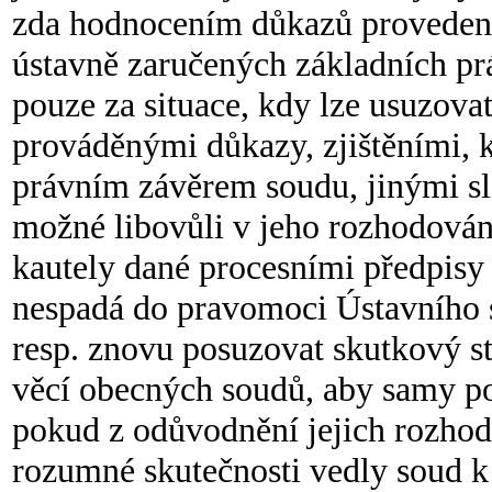
zda hodnocením důkazů proveden
ústavně zaručených základních prá
pouze za situace, kdy lze usuzov
prováděnými důkazy, zjištěními, k
právním závěrem soudu, jinými sl
možné libovůli v jeho rozhodování
kautely dané procesními předpisy
nespadá do pravomoci Ústavního 
resp. znovu posuzovat skutkový s
věcí obecných soudů, aby samy pos
pokud z odůvodnění jejich rozhodn
rozumné skutečnosti vedly soud k 