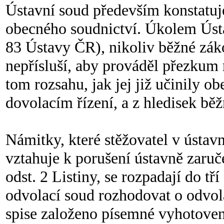
Ústavní soud především konstatuje
obecného soudnictví. Úkolem Ústa
83 Ústavy ČR), nikoliv běžné zák
nepřísluší, aby prováděl přezkum
tom rozsahu, jak jej již učinily 
dovolacím řízení, a z hledisek bě
Námitky, které stěžovatel v ústavn
vztahuje k porušení ústavně zaruč
odst. 2 Listiny, se rozpadají do t
odvolací soud rozhodovat o odvolá
spise založeno písemné vyhotoven