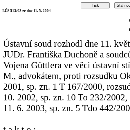
I.ÚS 513/03 ze dne 11. 5. 2004
Ústavní soud rozhodl dne 11. kvě
JUDr. Františka Duchoně a soudc
Vojena Güttlera ve věci ústavní st
M., advokátem, proti rozsudku Ok
2001, sp. zn. 1 T 167/2000, rozsu
10. 2002, sp. zn. 10 To 232/2002
11. 6. 2003, sp. zn. 5 Tdo 442/200
t a k t o :