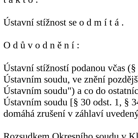
Ústavní stížnost se o d m í t á .
O d ů v o d n ě n í :
Ústavní stížností podanou včas (§
Ústavním soudu, ve znění pozdější
Ústavním soudu") a co do ostatníc
Ústavním soudu [§ 30 odst. 1, § 34
domáhá zrušení v záhlaví uveden
Rozsudkem Okresního soudu v Kla