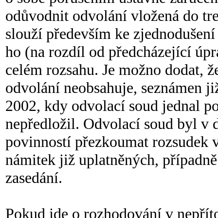
odůvodnit odvolání vložená do tre
slouží především ke zjednodušení
ho (na rozdíl od předcházející úp
celém rozsahu. Je možno dodat, že
odvolání neobsahuje, seznámen ji
2002, kdy odvolací soud jednal po
nepředložil. Odvolací soud byl v 
povinností přezkoumat rozsudek v
námitek již uplatněných, případně
zasedání.
Pokud jde o rozhodování v nepřít