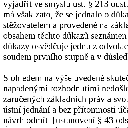
vyjádřit ve smyslu ust. § 213 odst
má však zato, že se jednalo o dů
stěžovatelem a provedené na zákla
obsahem těchto důkazů seznámen 
důkazy osvědčuje jednu z odvolac
soudem prvního stupně a v důsled
S ohledem na výše uvedené skuteč
napadenými rozhodnutími nedošlo
zaručených základních práv a svob
ústní jednání a bez přítomnosti ú
návrh odmítl [ustanovení § 43 ods