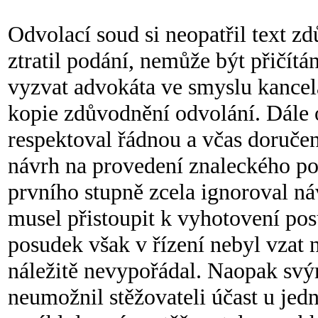
Odvolací soud si neopatřil text z
ztratil podání, nemůže být přičítá
vyzvat advokáta ve smyslu kancel
kopie zdůvodnění odvolání. Dále o
respektoval řádnou a včas doruče
návrh na provedení znaleckého po
prvního stupně zcela ignoroval ná
musel přistoupit k vyhotovení pos
posudek však v řízení nebyl vzat 
náležitě nevypořádal. Naopak s
neumožnil stěžovateli účast u je