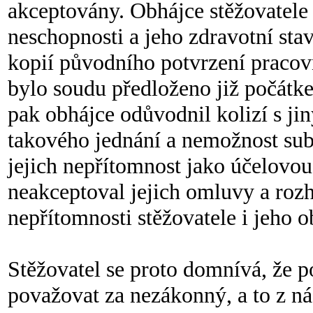
akceptovány. Obhájce stěžovatele 
neschopnosti a jeho zdravotní stav
kopií původního potvrzení pracovn
bylo soudu předloženo již počátk
pak obhájce odůvodnil kolizí s ji
takového jednání a nemožnost sub
jejich nepřítomnost jako účelovou
neakceptoval jejich omluvy a roz
nepřítomnosti stěžovatele i jeho o
Stěžovatel se proto domnívá, že p
považovat za nezákonný, a to z ná