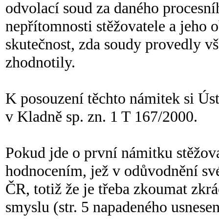
odvolací soud za daného procesníh
nepřítomnosti stěžovatele a jeho
skutečnost, zda soudy provedly v
zhodnotily.
K posouzení těchto námitek si Ús
v Kladně sp. zn. 1 T 167/2000.
Pokud jde o první námitku stěžova
hodnocením, jež v odůvodnění své
ČR, totiž že je třeba zkoumat zkr
smyslu (str. 5 napadeného usnesen