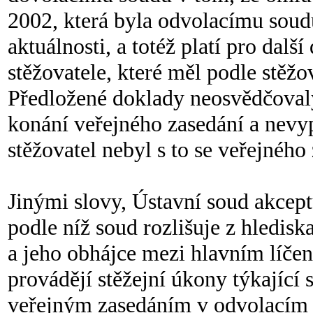
2002, která byla odvolacímu soud
aktuálnosti, a totéž platí pro dalš
stěžovatele, které měl podle stěžo
Předložené doklady neosvědčovaly 
konání veřejného zasedání a nevyp
stěžovatel nebyl s to se veřejného 
Jinými slovy, Ústavní soud akcep
podle níž soud rozlišuje z hledisk
a jeho obhájce mezi hlavním líčen
provádějí stěžejní úkony týkající
veřejným zasedáním v odvolacím ř