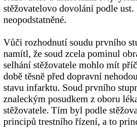
stěžovatelovo dovolání podle ust. 
neopodstatněné.
Vůči rozhodnutí soudu prvního stu
namítl, že soud zcela pominul obr
selhání stěžovatele mohlo mít pří
době těsně před dopravní nehodou 
stavu infarktu. Soud prvního stup
znaleckým posudkem z oboru lékařs
stěžovatele. Tím byl podle stěžov
principů trestního řízení, a to pri