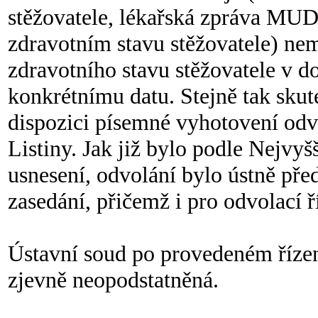
stěžovatele, lékařská zpráva MUD
zdravotním stavu stěžovatele) ne
zdravotního stavu stěžovatele v d
konkrétnímu datu. Stejně tak skut
dispozici písemné vyhotovení odvo
Listiny. Jak již bylo podle Nejv
usnesení, odvolání bylo ústně p
zasedání, přičemž i pro odvolací ří
Ústavní soud po provedeném řízení
zjevně neopodstatněná.