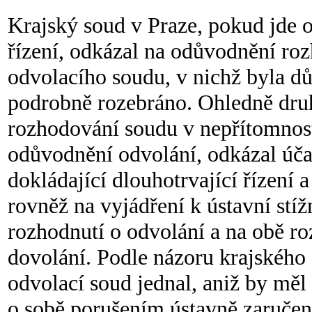
Krajský soud v Praze, pokud jde 
řízení, odkázal na odůvodnění ro
odvolacího soudu, v nichž byla dů
podrobně rozebráno. Ohledně druh
rozhodování soudu v nepřítomnost
odůvodnění odvolání, odkázal účas
dokládající dlouhotrvající řízení
rovněž na vyjádření k ústavní stíž
rozhodnutí o odvolání a na obě r
dovolání. Podle názoru krajského
odvolací soud jednal, aniž by měl
o sobě porušením ústavně zaručen