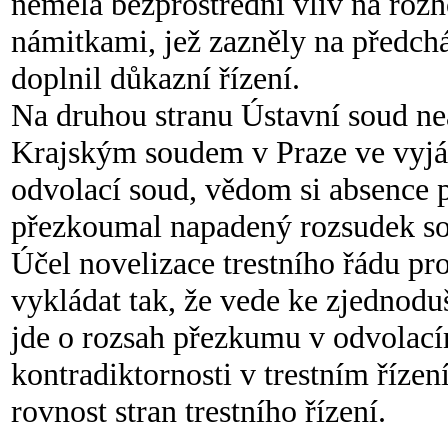
neměla bezprostřední vliv na roz
námitkami, jež zazněly na předch
doplnil důkazní řízení.
Na druhou stranu Ústavní soud n
Krajským soudem v Praze ve vyjádř
odvolací soud, vědom si absence 
přezkoumal napadený rozsudek so
Účel novelizace trestního řádu p
vykládat tak, že vede ke zjednod
jde o rozsah přezkumu v odvolacím
kontradiktornosti v trestním říze
rovnost stran trestního řízení.