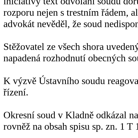
iniciativy text odvolání soudu dor
rozporu nejen s trestním řádem, a
advokát nevěděl, že soud nedispo
Stěžovatel ze všech shora uveden
napadená rozhodnutí obecných sou
K výzvě Ústavního soudu reagoval
řízení.
Okresní soud v Kladně odkázal n
rovněž na obsah spisu sp. zn. 1 T