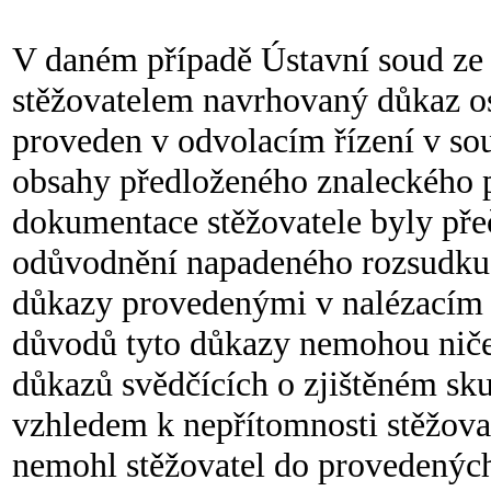
V daném případě Ústavní soud ze s
stěžovatelem navrhovaný důkaz osv
proveden v odvolacím řízení v soul
obsahy předloženého znaleckého 
dokumentace stěžovatele byly pře
odůvodnění napadeného rozsudku u
důkazy provedenými v nalézacím ří
důvodů tyto důkazy nemohou nič
důkazů svědčících o zjištěném sku
vzhledem k nepřítomnosti stěžovat
nemohl stěžovatel do provedených