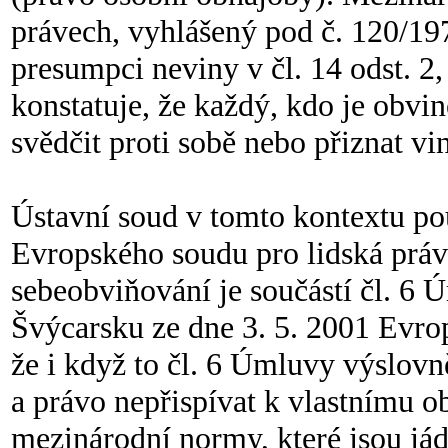
právech, vyhlášený pod č. 120/197
presumpci neviny v čl. 14 odst. 2,
konstatuje, že každý, kdo je obvi
svědčit proti sobě nebo přiznat vi
Ústavní soud v tomto kontextu pou
Evropského soudu pro lidská práva
sebeobviňování je součástí čl. 6 
Švýcarsku ze dne 3. 5. 2001 Evrop
že i když to čl. 6 Úmluvy výslov
a právo nepřispívat k vlastnímu 
mezinárodní normy, které jsou já