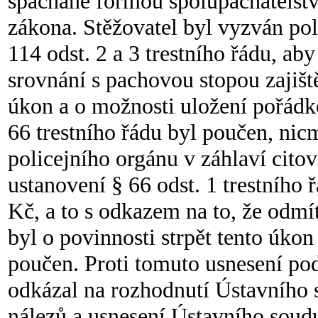
spáchané formou spolupachatelství
zákona. Stěžovatel byl vyzván po
114 odst. 2 a 3 trestního řádu, ab
srovnání s pachovou stopou zajišt
úkon a o možnosti uložení pořádk
66 trestního řádu byl poučen, ni
policejního orgánu v záhlaví cito
ustanovení § 66 odst. 1 trestního
Kč, a to s odkazem na to, že odmít
byl o povinnosti strpět tento úko
poučen. Proti tomuto usnesení poda
odkázal na rozhodnutí Ústavního
nálezů a usnesení Ústavního soudu