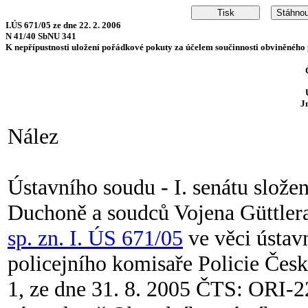
I.ÚS 671/05 ze dne 22. 2. 2006
N 41/40 SbNU 341
K nepřípustnosti uložení pořádkové pokuty za účelem součinnosti obviněného 
J
Nález
Ústavního soudu - I. senátu slože
Duchoně a soudců Vojena Güttlera
sp. zn. I. ÚS 671/05
ve věci ústavn
policejního komisaře Policie Česk
1, ze dne 31. 8. 2005 ČTS: ORI-2