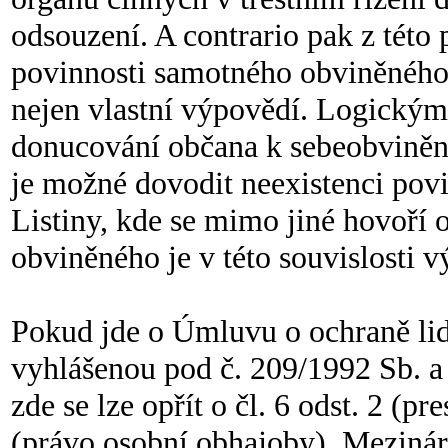
odsouzení. A contrario pak z této
povinnosti samotného obviněného
nejen vlastní výpovědí. Logický
donucování občana k sebeobviněn
je možné dovodit neexistenci povin
Listiny, kde se mimo jiné hovoří
obviněného je v této souvislosti 
Pokud jde o Úmluvu o ochraně lid
vyhlášenou pod č. 209/1992 Sb. a 
zde se lze opřít o čl. 6 odst. 2 (p
(právo osobní obhajoby). Mezinár