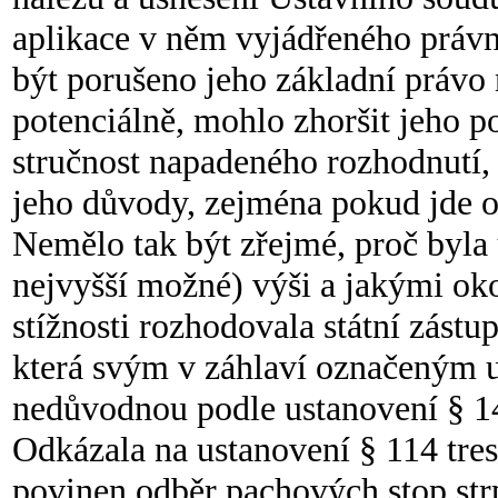
aplikace v něm vyjádřeného právn
být porušeno jeho základní právo 
potenciálně, mohlo zhoršit jeho po
stručnost napadeného rozhodnutí,
jeho důvody, zejména pokud jde o
Nemělo tak být zřejmé, proč byla
nejvyšší možné) výši a jakými ok
stížnosti rozhodovala státní zástu
která svým v záhlaví označeným u
nedůvodnou podle ustanovení § 148
Odkázala na ustanovení § 114 trest
povinen odběr pachových stop strp