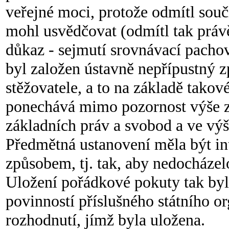
veřejné moci, protože odmítl souč
mohl usvědčovat (odmítl tak právě
důkaz - sejmutí srovnávací pachov
byl založen ústavně nepřípustný 
stěžovatele, a to na základě takové
ponechává mimo pozornost výše z
základních práv a svobod a ve v
Předmětná ustanovení měla být i
způsobem, tj. tak, aby nedocháze
Uložení pořádkové pokuty tak bylo
povinností příslušného státního o
rozhodnutí, jímž byla uložena.