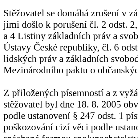
Stěžovatel se domáhá zrušení v zá
jimi došlo k porušení čl. 2 odst. 2, 
a 4 Listiny základních práv a svobo
Ústavy České republiky, čl. 6 ods
lidských práv a základních svobod 
Mezinárodního paktu o občanských
Z přiložených písemností a z vyžá
stěžovatel byl dne 18. 8. 2005 ob
podle ustanovení § 247 odst. 1 pís
poškozování cizí věci podle ustan