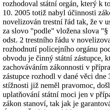
rozhodoval státní orgán, který k
10. 2005 totiž nabyl účinnosti zá
novelizován trestní řád tak, že v 
za slovo "podle" vložena slova "§
odst. 2 trestního řádu v novelizov
rozhodnutí policejního orgánu pod
obvodu je činný státní zástupce, 
zachováváním zákonnosti v přípra
zástupce rozhodl v dané věci dne 
stížnosti již neměl pravomoc, doš
uplatňování státní moci jen v pří
zákon stanoví, tak jak je garantován