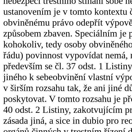
nebezpečí trestního stíhání sobě 
ustanovením je v tomto kontextu čl
obviněnému právo odepřít výpově
způsobem zbaven. Speciálním je p
kohokoliv, tedy osoby obviněného,
řádu) povinnost vypovídat nemá, n
především se čl. 37 odst. 1 List
jiného k sebeobvinění vlastní výp
v širším rozsahu tak, že ani jiné 
poskytovat. V tomto rozsahu je p
40 odst. 2 Listiny, zakotvujícím 
zásada jiná, a sice in dubio pro r
orgánů činných v trestním řízení 