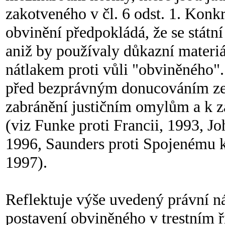
zakotveného v čl. 6 odst. 1. Konk
obvinění předpokládá, že se státn
aniž by používaly důkazní materi
nátlakem proti vůli "obviněného".
před bezprávným donucováním ze s
zabránění justičním omylům a k z
(viz Funke proti Francii, 1993, J
1996, Saunders proti Spojenému kr
1997).
Reflektuje výše uvedený právní náz
postavení obviněného v trestním ř