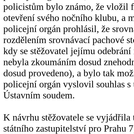
policistům bylo známo, že vložil 
otevření svého nočního klubu, a m
policejní orgán prohlásil, že srov
rozdělením srovnávací pachové st
kdy se stěžovatel jejímu odebrání n
nebyla zkoumáním dosud znehodn
dosud provedeno), a bylo tak možné
policejní orgán vyslovil souhlas 
Ústavním soudem.
K návrhu stěžovatele se vyjádřila
státního zastupitelství pro Prahu 7