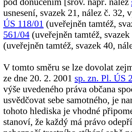
pod donucením [srov. např. nález
usnesení, svazek 21, nález č. 32,
ÚS 118/01
(uveřejněn tamtéž, svaz
561/04
(uveřejněn tamtéž, svazek 
(uveřejněn tamtéž, svazek 40, nález
V tomto směru se lze dovolat zej
ze dne 20. 2. 2001
sp. zn. Pl. ÚS
výše uvedeného práva občana spoč
usvědčovat sebe samotného, je nam
tohoto hlediska je vhodné připomen
stanoví, že každý má právo odepřít