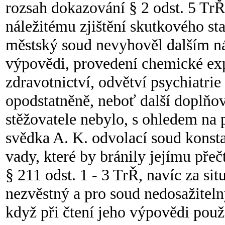
rozsah dokazování § 2 odst. 5 TrŘ
náležitému zjištění skutkového s
městský soud nevyhověl dalším ná
výpovědi, provedení chemické exp
zdravotnictví, odvětví psychiatrie 
opodstatněně, neboť další doplňo
stěžovatele nebylo, s ohledem na
svědka A. K. odvolací soud konst
vady, které by bránily jejímu pře
§ 211 odst. 1 - 3 TrŘ, navíc za situ
nezvěstný a pro soud nedosažiteln
když při čtení jeho výpovědi použi