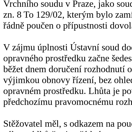
Vrchního soudu v Praze, jako soud
zn. 8 To 129/02, kterým bylo zamí
řádně poučen o přípustnosti dovol
V zájmu úplnosti Ústavní soud d
opravného prostředku začne šedesá
běžet dnem doručení rozhodnutí 
výjimkou obnovy řízení, bez ohl
opravném prostředku. Lhůta je po
předchozímu pravomocnému rozh
Stěžovatel měl, s odkazem na pouč