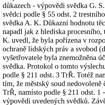
důkazech - výpovědi svědka G. S. a
svědci podle § 55 odst. 2 trestníh
svědka A. K. Důkazní hodnotu těc
napadl jak z hlediska procesního,
K. uvedl, že byla pořízena v rozpo
ochraně lidských práv a svobod (
vyšetřovatele byla znemožněna úča
svědka. Protokol o tomto výslech
podle § 211 odst. 3 TrŘ. Totéž nam
tím, že městský soud nedovoleně 
TrŘ, namísto podle § 211 odst. 1 
výpovědi uvedených svědků. Závě