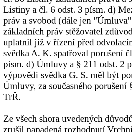
Listiny a čl. 6 odst. 3 písm. d) 
práv a svobod (dále jen "Úmluva"
základních práv stěžovatel zdůvo
uplatnil již v řízení před odvola
svědka A. K. spatřoval porušení čl. 
písm. d) Úmluvy a § 211 odst. 2 
výpovědi svědka G. S. měl být poru
Úmluvy, za současného porušení § 
TrŘ.
Ze všech shora uvedených důvodů 
zrušil napadená rozhodnutí Vrchní