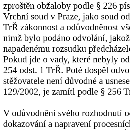
zproštěn obžaloby podle § 226 pís
Vrchní soud v Praze, jako soud od
TrŘ zákonnost a odůvodněnost vš
nimž bylo podáno odvolání, jakož 
napadenému rozsudku předcházelo
Pokud jde o vady, které nebyly o
254 odst. 1 TrŘ. Poté dospěl odvo
stěžovatele není důvodné a usnese
129/2002, je zamítl podle § 256 T
V odůvodnění svého rozhodnutí od
dokazování a napravení procesní