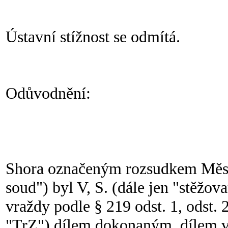
Ústavní stížnost se odmítá.
Odůvodnění:
Shora označeným rozsudkem Městs
soud") byl V, S. (dále jen "stěžo
vraždy podle § 219 odst. 1, odst. 
"TrZ") dílem dokonaným, dílem ve