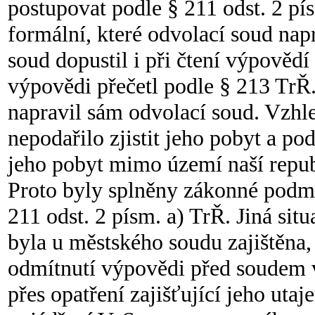
postupovat podle § 211 odst. 2 pí
formální, které odvolací soud nap
soud dopustil i při čtení výpovědí
výpovědi přečetl podle § 213 TrŘ
napravil sám odvolací soud. Vzhl
nepodařilo zjistit jeho pobyt a po
jeho pobyt mimo území naší republ
Proto byly splněny zákonné podmí
211 odst. 2 písm. a) TrŘ. Jiná situ
byla u městského soudu zajištěna
odmítnutí výpovědi před soudem v
přes opatření zajišťující jeho utaj