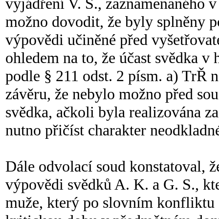
vyjádření V. S., zaznamenaného v 
možno dovodit, že byly splněny p
výpovědi učiněné před vyšetřovate
ohledem na to, že účast svědka v h
podle § 211 odst. 2 písm. a) TrŘ 
závěru, že nebylo možno před so
svědka, ačkoli byla realizována z
nutno přičíst charakter neodklad
Dále odvolací soud konstatoval, 
výpovědi svědků A. K. a G. S., kte
muže, který po slovním konfliktu 