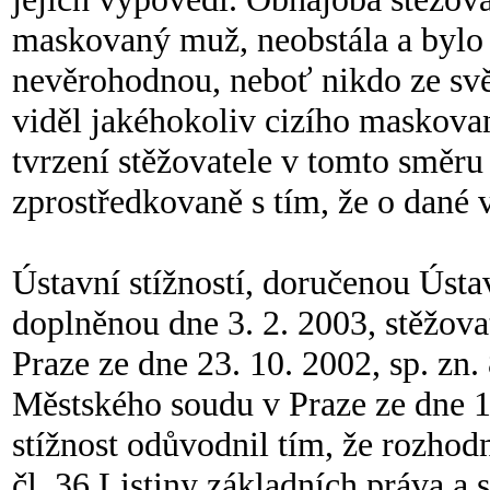
maskovaný muž, neobstála a bylo 
nevěrohodnou, neboť nikdo ze svě
viděl jakéhokoliv cizího maskovan
tvrzení stěžovatele v tomto směru 
zprostředkovaně s tím, že o dané v
Ústavní stížností, doručenou Úst
doplněnou dne 3. 2. 2003, stěžov
Praze ze dne 23. 10. 2002, sp. zn
Městského soudu v Praze ze dne 17
stížnost odůvodnil tím, že rozho
čl. 36 Listiny základních práva a s