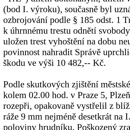
(bod I. výroku), současně byl u
ozbrojování podle § 185 odst. 1 T
k úhrnnému trestu odnětí svobody 
uložen trest vyhoštění na dobu ne
povinnost nahradit Správě uprchli
škodu ve výši 10 482,-- Kč.
Podle skutkových zjištění městské
kolem 02.00 hod. v Praze 5, Plze
rozepři, opakovaně vystřelil z bl
ráže 9 mm nejméně desetkrát na I. 
poloviny hrudníku. Poškozený zr