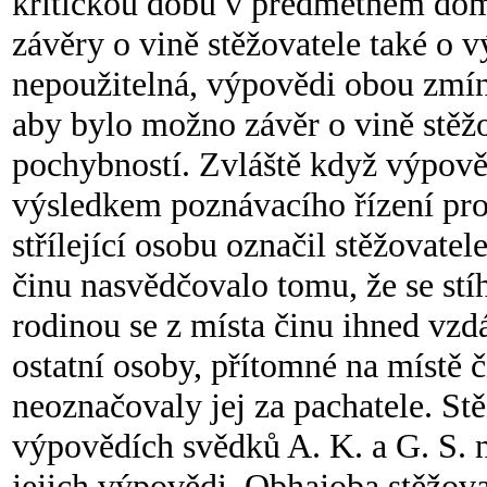
kritickou dobu v předmětném dom
závěry o vině stěžovatele také o v
nepoužitelná, výpovědi obou zmí
aby bylo možno závěr o vině stěžo
pochybností. Zvláště když výpov
výsledkem poznávacího řízení pro
střílející osobu označil stěžovate
činu nasvědčovalo tomu, že se stí
rodinou se z místa činu ihned vzdá
ostatní osoby, přítomné na místě č
neoznačovaly jej za pachatele. S
výpovědích svědků A. K. a G. S. 
jejich výpovědi. Obhajoba stěžova