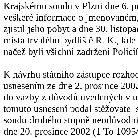
Krajskému soudu v Plzni dne 6. p
veškeré informace o jmenovaném, 
zjistil jeho pobyt a dne 30. listo
místa trvalého bydliště R. K., kde 
načež byli všichni zadrženi Polici
K návrhu státního zástupce rozho
usnesením ze dne 2. prosince 2002
do vazby z důvodů uvedených v usta
tomuto usnesení podal stěžovatel 
soudu druhého stupně neodůvodnil
dne 20. prosince 2002 (1 To 1095/