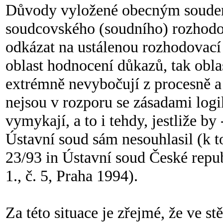
Důvody vyložené obecným soudem
soudcovského (soudního) rozhodová
odkázat na ustálenou rozhodovací 
oblast hodnocení důkazů, tak obl
extrémně nevybočují z procesně a
nejsou v rozporu se zásadami lo
vymykají, a to i tehdy, jestliže b
Ústavní soud sám nesouhlasil (k t
23/93 in Ústavní soud České repub
1., č. 5, Praha 1994).
Za této situace je zřejmé, že ve s