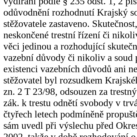
vydírání podle § 235 odst. 1, 2 pís
odůvodnění rozhodnutí Krajský sou
stěžovatele zastaveno. Skutečnost,
neskončené trestní řízení či nikol
věci jedinou a rozhodující skuteč
vazební důvody či nikoliv a soud 
existenci vazebních důvodů ani ne
stěžovatel byl rozsudkem Krajskéh
zn. 2 T 23/98, odsouzen za trestný
zák. k trestu odnětí svobody v trv
čtyřech letech podmíněně propuště
sám uvedl při výslechu před Okre
2002, takže v době rozhodování o