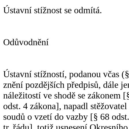
Ústavní stížnost se odmítá.
Odůvodnění
Ústavní stížností, podanou včas (§
znění pozdějších předpisů, dále j
náležitostí ve shodě se zákonem [§ 
odst. 4 zákona], napadl stěžovatel
soudů o vzetí do vazby [§ 68 odst. 
tr. řádu], totiž usnesení Okresníh