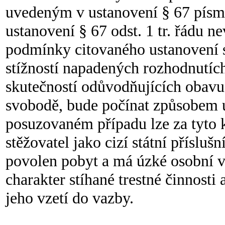
uvedeným v ustanovení § 67 písm. 
ustanovení § 67 odst. 1 tr. řádu 
podmínky citovaného ustanovení s
stížností napadených rozhodnutích
skutečností odůvodňujících obavu,
svobodě, bude počínat způsobem 
posuzovaném případu lze za tyto k
stěžovatel jako cizí státní příslu
povolen pobyt a má úzké osobní vz
charakter stíhané trestné činnosti
jeho vzetí do vazby.