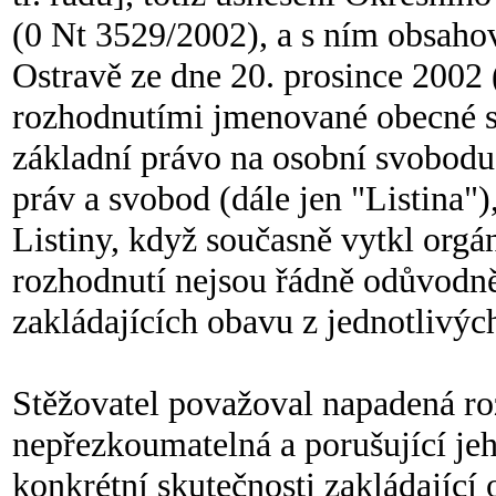
(0 Nt 3529/2002), a s ním obsaho
Ostravě ze dne 20. prosince 2002 
rozhodnutími jmenované obecné s
základní právo na osobní svobodu č
práv a svobod (dále jen "Listina"),
Listiny, když současně vytkl orgá
rozhodnutí nejsou řádně odůvodně
zakládajících obavu z jednotlivý
Stěžovatel považoval napadená ro
nepřezkoumatelná a porušující je
konkrétní skutečnosti zakládající