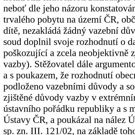
neboť dle jeho názoru konstatován
trvalého pobytu na území ČR, obča
dítě, nezakládá žádný vazební důvo
soud doplnil svoje rozhodnutí o da
poškozující a zcela neobjektivně 
vazby). Stěžovatel dále argumen
a s poukazem, že rozhodnutí obec
podloženo vazebními důvody a sou
zjištěné důvody vazby v extrémní
ústavního pořádku republiky a s 
Ústavy ČR, a poukázal na nález Ú
sp. zn. III. 121/02, na základě to