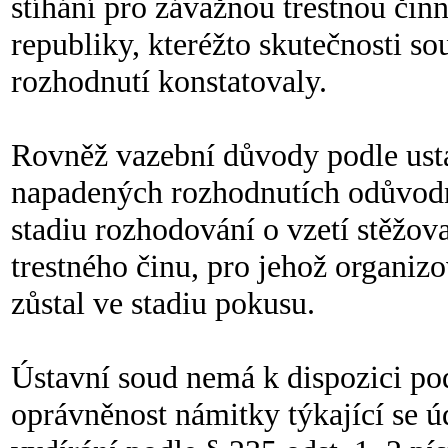
stíhání pro závažnou trestnou činn
republiky, kteréžto skutečnosti 
rozhodnutí konstatovaly.
Rovněž vazební důvody podle ustan
napadených rozhodnutích odůvodně
stadiu rozhodování o vzetí stěžo
trestného činu, pro jehož organizov
zůstal ve stadiu pokusu.
Ústavní soud nemá k dispozici pod
oprávněnost námitky týkající se úd