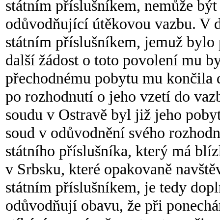
státním příslušníkem, nemůže být 
odůvodňující útěkovou vazbu. V d
státním příslušníkem, jemuž bylo
další žádost o toto povolení mu by
přechodnému pobytu mu končila dn
po rozhodnutí o jeho vzetí do va
soudu v Ostravě byl již jeho pob
soud v odůvodnění svého rozhodnut
státního příslušníka, který má bl
v Srbsku, které opakovaně navštěv
státním příslušníkem, je tedy dop
odůvodňují obavu, že při ponechán