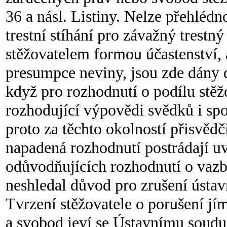
36 a násl. Listiny. Nelze přehlédno
trestní stíhání pro závažný trestn
stěžovatelem formou účastenství, 
presumpce neviny, jsou zde dány 
když pro rozhodnutí o podílu stěžo
rozhodující výpovědi svědků i spo
proto za těchto okolností přisvědči
napadená rozhodnutí postrádají u
odůvodňujících rozhodnutí o vazb
neshledal důvod pro zrušení ústav
Tvrzení stěžovatele o porušení j
a svobod jeví se Ústavnímu soudu 