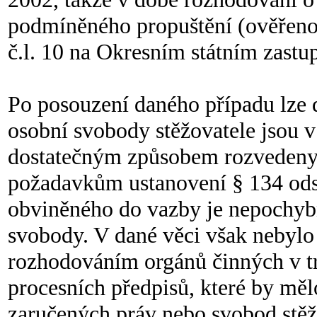
podmíněného propuštění (ověřen
č.l. 10 na Okresním státním zastup
Po posouzení daného případu lze 
osobní svobody stěžovatele jsou 
dostatečným způsobem rozvedeny 
požadavkům ustanovení § 134 odst.
obviněného do vazby je nepochy
svobody. V dané věci však nebylo
rozhodováním orgánů činných v tr
procesních předpisů, které by měl
zaručených práv nebo svobod stěžov