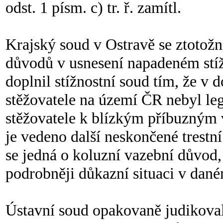
odst. 1 písm. c) tr. ř. zamítl.
Krajský soud v Ostravě se ztotož
důvodů v usnesení napadeném stí
doplnil stížnostní soud tím, že v 
stěžovatele na území ČR nebyl leg
stěžovatele k blízkým příbuzným v 
je vedeno další neskončené trestní
se jedná o koluzní vazební důvod,
podrobněji důkazní situaci v dané
Ústavní soud opakovaně judikoval,