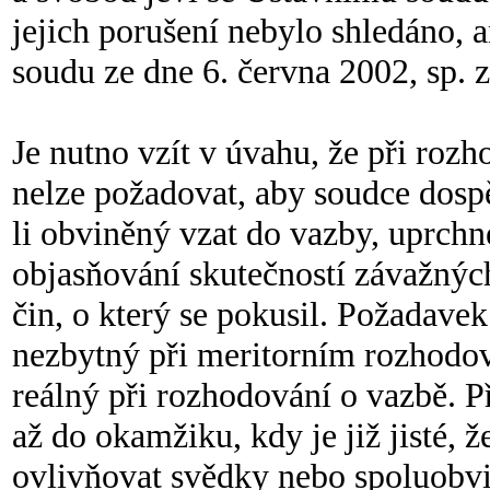
jejich porušení nebylo shledáno,
soudu ze dne 6. června 2002, sp. z
Je nutno vzít v úvahu, že při roz
nelze požadovat, aby soudce dospě
li obviněný vzat do vazby, uprchn
objasňování skutečností závažných 
čin, o který se pokusil. Požadave
nezbytný při meritorním rozhodová
reálný při rozhodování o vazbě. P
až do okamžiku, kdy je již jisté,
ovlivňovat svědky nebo spoluobvi