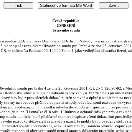
Česká republika
USNESENÍ
Ústavního soudu
 soudců JUDr. Františka Duchoně a JUDr. Jiřího Nykodýma o ústavní stížnosti stěžo
15, ve spojení s rozsudkem Obvodního soudu pro Prahu 4 ze dne 25. července 2001,
 ČR, se sídlem Na Pankráci 56, 140 00 Praha 4, jako vedlejšího účastníka řízení, ta
Obvodního soudu pro Prahu 4 ze dne 25. července 2001, č. j. 25 C 120/97-92, a Mě
mu Ředitelství silnic a dálnic na náhradu škody ve výši 352.502 Kč s příslušenst
utkový stav byl z provedených důkazů zjištěn správně a úplně (i s ohledem na neexi
yly skvrny na vozovce příčinou dopravní nehody, odvolací soud rozsudek ve výrok
lání proti potvrzujícímu rozsudku odvolacího soudu je přípustné pouze pro řešení
svobod (dále jen "Listina") a čl. 6 odst. 1 Úmluvy o ochraně lidských práv a základ
up soudu a policie, která předčasně skartovala spis se všemi důkazními prostředky 
ní svého rozsudku stěžovateli za pravdu a uznal, že mohly být provedeny stěžova
). Stěžovatel vyjádřil přesvědčení, že skutkový stav byl soudem prvního stupně zj
Protože rozhodnutí obecných soudů nemají oporu v důkazním materiálu, jedná se o