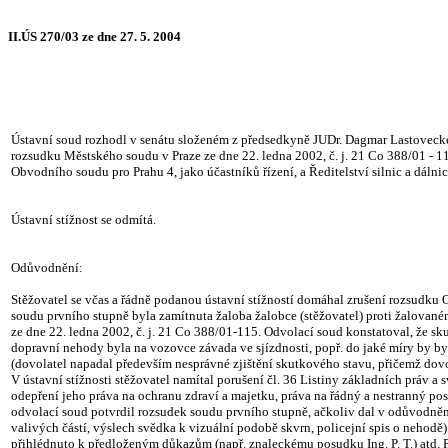
II.ÚS 270/03 ze dne 27. 5. 2004
Ústavní soud rozhodl v senátu složeném z předsedkyně JUDr. Dagmar Lastovecké a
rozsudku Městského soudu v Praze ze dne 22. ledna 2002, č. j. 21 Co 388/01 - 1
Obvodního soudu pro Prahu 4, jako účastníků řízení, a Ředitelství silnic a dálnic
Ústavní stížnost se odmítá.
Odůvodnění:
Stěžovatel se včas a řádně podanou ústavní stížností domáhal zrušení rozsudku 
soudu prvního stupně byla zamítnuta žaloba žalobce (stěžovatel) proti žalované
ze dne 22. ledna 2002, č. j. 21 Co 388/01-115. Odvolací soud konstatoval, že sk
dopravní nehody byla na vozovce závada ve sjízdnosti, popř. do jaké míry by b
(dovolatel napadal především nesprávné zjištění skutkového stavu, přičemž dovo
V ústavní stížnosti stěžovatel namítal porušení čl. 36 Listiny základních práv a 
odepření jeho práva na ochranu zdraví a majetku, práva na řádný a nestranný post
odvolací soud potvrdil rozsudek soudu prvního stupně, ačkoliv dal v odůvodně
valivých částí, výslech svědka k vizuální podobě skvrn, policejní spis o nehodě
přihlédnuto k předloženým důkazům (např. znaleckému posudku Ing. P. T.) atd. 