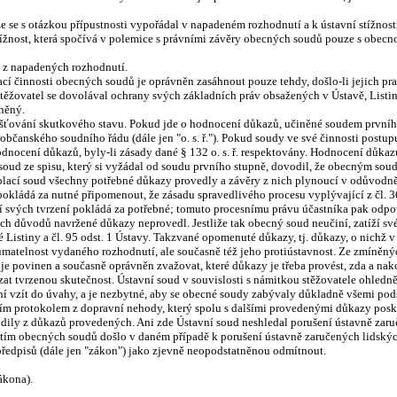
, že se s otázkou přípustnosti vypořádal v napadeném rozhodnutí a k ústavní stížno
žnost, která spočívá v polemice s právními závěry obecných soudů pouze s obecnou
cí z napadených rozhodnutí.
cí činnosti obecných soudů je oprávněn zasáhnout pouze tehdy, došlo-li jejich pr
ěžovatel se dovolával ochrany svých základních práv obsažených v Ústavě, Listi
tněný.
išťování skutkového stavu. Pokud jde o hodnocení důkazů, učiněné soudem prvního i
bčanského soudního řádu (dále jen "o. s. ř."). Pokud soudy ve své činnosti postup
odnocení důkazů, byly-li zásady dané § 132 o. s. ř. respektovány. Hodnocení důkazů
oud ze spisu, který si vyžádal od soudu prvního stupně, dovodil, že obecným sou
volací soud všechny potřebné důkazy provedly a závěry z nich plynoucí v odůvodně
okládá za nutné připomenout, že zásadu spravedlivého procesu vyplývající z čl. 36
í svých tvrzení pokládá za potřebné; tomuto procesnímu právu účastníka pak odpo
ých důvodů navržené důkazy neprovedl. Jestliže tak obecný soud neučiní, zatíží s
 Listiny a čl. 95 odst. 1 Ústavy. Takzvané opomenuté důkazy, tj. důkazy, o nichž 
matelnost vydaného rozhodnutí, ale současně též jeho protiústavnost. Ze zmíněný
ý je povinen a současně oprávněn zvažovat, které důkazy je třeba provést, zda a na
t tvrzenou skutečnost. Ústavní soud v souvislosti s námitkou stěžovatele ohledně 
řízení vzít do úvahy, a je nezbytné, aby se obecné soudy zabývaly důkladně všemi 
ím protokolem z dopravní nehody, který spolu s dalšími provedenými důkazy pos
odily z důkazů provedených. Ani zde Ústavní soud neshledal porušení ústavně zaru
tím obecných soudů došlo v daném případě k porušení ústavně zaručených lidských
 předpisů (dále jen "zákon") jako zjevně neopodstatněnou odmítnout.
ákona).