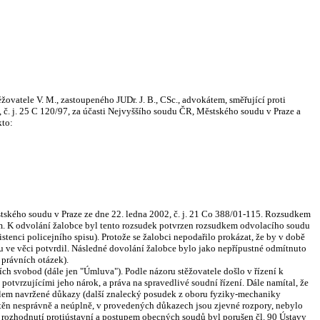
vatele V. M., zastoupeného JUDr. J. B., CSc., advokátem, směřující proti
 č. j. 25 C 120/97, za účasti Nejvyššího soudu ČR, Městského soudu v Praze a
kto:
stského soudu v Praze ze dne 22. ledna 2002, č. j. 21 Co 388/01-115. Rozsudkem
vím. K odvolání žalobce byl tento rozsudek potvrzen rozsudkem odvolacího soudu
stenci policejního spisu). Protože se žalobci nepodařilo prokázat, že by v době
u ve věci potvrdil. Následné dovolání žalobce bylo jako nepřípustné odmítnuto
 právních otázek).
ních svobod (dále jen "Úmluva"). Podle názoru stěžovatele došlo v řízení k
potvrzujícími jeho nárok, a práva na spravedlivé soudní řízení. Dále namítal, že
telem navržené důkazy (další znalecký posudek z oboru fyziky-mechaniky
ištěn nesprávně a neúplně, v provedených důkazech jsou zjevné rozpory, nebylo
 rozhodnutí protiústavní a postupem obecných soudů byl porušen čl. 90 Ústavy