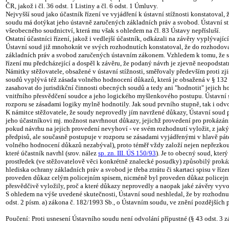
ČR, jakož i čl. 36 odst. 1 Listiny a čl. 6 odst. 1 Úmluvy.
Nejvyšší soud jako účastník řízení ve vyjádření k ústavní stížnosti konstatoval
soudu má dotýkat jeho ústavně zaručených základních práv a svobod. Ústavní stí
všeobecného soudnictví, která mu však s ohledem na čl. 83 Ústavy nepřísluší.
Ostatní účastníci řízení, jakož i vedlejší účastník, odkázali na závěry vyplývají
Ústavní soud již mnohokrát ve svých rozhodnutích konstatoval, že do rozhodova
základních práv a svobod zaručených ústavním zákonem. Vzhledem k tomu, že st
řízení mu předcházející a dospěl k závěru, že podaný návrh je zjevně neopodsta
Námitky stěžovatele, obsažené v ústavní stížnosti, směřovaly především proti zj
soudů vyplývá též zásada volného hodnocení důkazů, která je obsažená v § 132 o
zasahovat do jurisdikční činnosti obecných soudů a tedy ani "hodnotit" jejich h
vnitřního přesvědčení soudce a jeho logického myšlenkového postupu. Ústavní s
rozporu se zásadami logiky mylně hodnotily. Jak soud prvního stupně, tak i od
K námitce stěžovatele, že soudy neprovedly jím navržené důkazy, Ústavní soud p
jeho účastníkovi mj. možnost navrhnout důkazy, jejichž provedení pro prokázán
pokud návrhu na jejich provedení nevyhoví - ve svém rozhodnutí vyložit, z jak
předpisů, ale současně postupuje v rozporu se zásadami vyjádřenými v hlavě páté
volného hodnocení důkazů nezabýval), proto téměř vždy založí nejen nepřezkou
které účastník navrhl (srov. nález
sp. zn. III. ÚS 150/93
). Je to obecný soud, kter
prostředek (ve stěžovatelově věci konkrétně znalecké posudky) způsobilý prokáza
hlediska ochrany základních práv a svobod je třeba ztrátu či skartaci spisu v 
proveden důkaz celým policejním spisem, nicméně byl proveden důkaz policejn
přesvědčivě vyložily, proč a které důkazy neprovedly a naopak jaké závěry vyv
S ohledem na výše uvedené skutečnosti, Ústavní soud neshledal, že by rozhodnu
odst. 2 písm. a) zákona č. 182/1993 Sb., o Ústavním soudu, ve znění pozdějších
Poučení: Proti usnesení Ústavního soudu není odvolání přípustné (§ 43 odst. 3 z