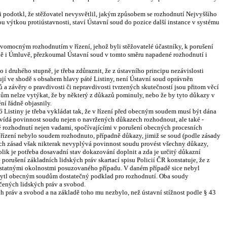
sti podotkl, že stěžovatel nevysvětlil, jakým způsobem se rozhodnutí Nejvyššího
 výtkou protiústavnosti, staví Ústavní soud do pozice další instance v systému
avomocným rozhodnutím v řízení, jehož byli stěžovatelé účastníky, k porušení
ně i Úmluvě, přezkoumal Ústavní soud v tomto směru napadené rozhodnutí i
 druhého stupně, je třeba zdůraznit, že z ústavního principu nezávislosti
ují ve shodě s obsahem hlavy páté Listiny, není Ústavní soud oprávněn
 a závěry o pravdivosti či nepravdivosti tvrzených skutečností jsou přitom věcí
dům nelze vytýkat, že by některý z důkazů pominuly, nebo že by tyto důkazy v
ní řádně objasnily.
 Listiny je třeba vykládat tak, že v řízení před obecným soudem musí být dána
vídá povinnost soudu nejen o navržených důkazech rozhodnout, ale také -
vé rozhodnutí nejen vadami, spočívajícími v porušení obecných procesních
v řízení nebylo soudem rozhodnuto, případně důkazy, jimiž se soud (podle zásady
ch zásad však nikterak nevyplývá povinnost soudu provést všechny důkazy,
kolik je potřeba dosavadní stav dokazování doplnit a zda je určitý důkazní
porušení základních lidských práv skartací spisu Policií ČR konstatuje, že z
podstatnými okolnostmi posuzovaného případu. V daném případě sice nebyl
kytl obecným soudům dostatečný podklad pro rozhodnutí. Oba soudy
čených lidských práv a svobod.
 práv a svobod a na základě toho mu nezbylo, než ústavní stížnost podle § 43