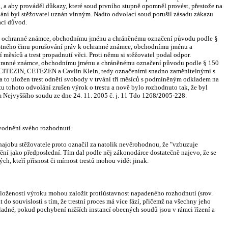
, a aby prováděl důkazy, které soud prvního stupně opomněl provést, přestože na
hání byl stěžovatel uznán vinným. Nadto odvolací soud porušil zásadu zákazu
ací důvod.
práv k ochranné známce, obchodnímu jménu a chráněnému označení původu podle §
trestného činu porušování práv k ochranné známce, obchodnímu jménu a
měsíců a trest propadnutí věci. Proti němu si stěžovatel podal odpor.
 ochranné známce, obchodnímu jménu a chráněnému označení původu podle § 150
, CITEZIN, CETEZEN a Cavlin Klein, tedy označeními snadno zaměnitelnými s
 uložen trest odnětí svobody v trvání tří měsíců s podmíněným odkladem na
u tohoto odvolání zrušen výrok o trestu a nově bylo rozhodnuto tak, že byl
m Nejvyššího soudu ze dne 24. 11. 2005 č. j. 11 Tdo 1268/2005-228.
ůvodnění svého rozhodnutí.
hajobu stěžovatele proto označil za natolik nevěrohodnou, že "vzbuzuje
tění jako předposlední. Tím dal podle něj zákonodárce dostatečně najevo, že se
ch, kteří přísnost či mírnost trestů mohou vidět jinak.
oženosti výroku mohou založit protiústavnost napadeného rozhodnutí (srov.
 do souvislosti s tím, že trestní proces má více fází, přičemž na všechny jeho
uladné, pokud pochybení nižších instancí obecných soudů jsou v rámci řízení a