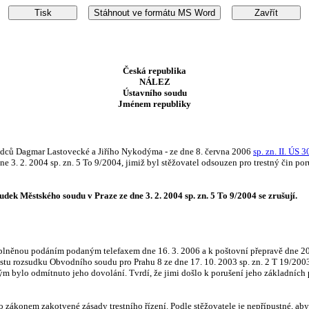
Česká republika
NÁLEZ
Ústavního soudu
Jménem republiky
soudců Dagmar Lastovecké a Jiřího Nykodýma - ze dne 8. června 2006
sp. zn. II. ÚS 
ne 3. 2. 2004 sp. zn. 5 To 9/2004, jimiž byl stěžovatel odsouzen pro trestný čin
dek Městského soudu v Praze ze dne 3. 2. 2004 sp. zn. 5 To 9/2004 se zrušují.
doplněnou podáním podaným telefaxem dne 16. 3. 2006 a k poštovní přepravě dne 20
restu rozsudku Obvodního soudu pro Prahu 8 ze dne 17. 10. 2003 sp. zn. 2 T 19/2003
 bylo odmítnuto jeho dovolání. Tvrdí, že jimi došlo k porušení jeho základních práv
 zákonem zakotvené zásady trestního řízení. Podle stěžovatele je nepřípustné, aby