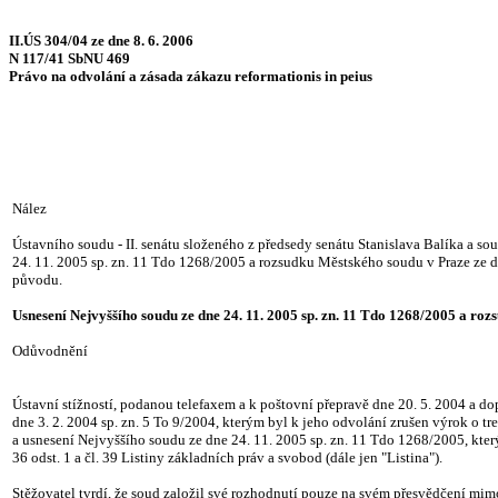
II.ÚS 304/04 ze dne 8. 6. 2006
N 117/41 SbNU 469
Právo na odvolání a zásada zákazu reformationis in peius
Nález
Ústavního soudu - II. senátu složeného z předsedy senátu Stanislava Balíka a 
24. 11. 2005 sp. zn. 11 Tdo 1268/2005 a rozsudku Městského soudu v Praze ze d
původu.
Usnesení Nejvyššího soudu ze dne 24. 11. 2005 sp. zn. 11 Tdo 1268/2005 a rozsu
Odůvodnění
Ústavní stížností, podanou telefaxem a k poštovní přepravě dne 20. 5. 2004 a 
dne 3. 2. 2004 sp. zn. 5 To 9/2004, kterým byl k jeho odvolání zrušen výrok o t
a usnesení Nejvyššího soudu ze dne 24. 11. 2005 sp. zn. 11 Tdo 1268/2005, kterým
36 odst. 1 a čl. 39 Listiny základních práv a svobod (dále jen "Listina").
Stěžovatel tvrdí, že soud založil své rozhodnutí pouze na svém přesvědčení mimo