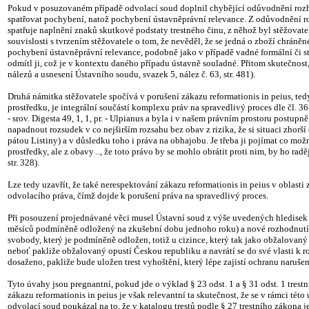
Pokud v posuzovaném případě odvolací soud doplnil chybějící odůvodnění rozho
spatřovat pochybení, natož pochybení ústavněprávní relevance. Z odůvodnění ro
spatřuje naplnění znaků skutkové podstaty trestného činu, z něhož byl stěžova
souvislosti s tvrzením stěžovatele o tom, že nevěděl, že se jedná o zboží chrá
pochybení ústavněprávní relevance, podobně jako v případě vadné formální či styl
odmítl ji, což je v kontextu daného případu ústavně souladné. Přitom skutečnost,
nálezů a usnesení Ústavního soudu, svazek 5, nález č. 63, str. 481).
Druhá námitka stěžovatele spočívá v porušení zákazu reformationis in peius, ted
prostředku, je integrální součástí komplexu práv na spravedlivý proces dle čl. 36
- srov. Digesta 49, 1, 1, pr. - Ulpianus a byla i v našem právním prostoru postup
napadnout rozsudek v co nejširším rozsahu bez obav z rizika, že si situaci zhorší 
pátou Listiny) a v důsledku toho i práva na obhajobu. Je třeba ji pojímat co mo
prostředky, ale z obavy .., že toto právo by se mohlo obrátit proti nim, by ho r
str. 328).
Lze tedy uzavřít, že také nerespektování zákazu reformationis in peius v oblast
odvolacího práva, čímž dojde k porušení práva na spravedlivý proces.
Při posouzení projednávané věci musel Ústavní soud z výše uvedených hledisek z
měsíců podmíněně odložený na zkušební dobu jednoho roku) a nové rozhodnutí odů
svobody, který je podmíněně odložen, totiž u cizince, který tak jako obžalovan
neboť pakliže obžalovaný opustí Českou republiku a navrátí se do své vlasti k r
dosaženo, pakliže bude uložen trest vyhoštění, který lépe zajistí ochranu naruš
Tyto úvahy jsou pregnantní, pokud jde o výklad § 23 odst. 1 a § 31 odst. 1 tres
zákazu reformationis in peius je však relevantní ta skutečnost, že se v rámci té
odvolací soud poukázal na to, že v katalogu trestů podle § 27 trestního zákona j