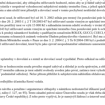
ní dokazování, aby obhajobu stěžovatele hodnotil, místo aby se jí řádně zabýval
yústila v nesprávné vyhodnocení subjektivní stránky trestného činu, z jehož spác
stu a sám uložil trest přísnější a dovolací soud v tomto pochybení neshledal dovol
stavní soud, že stěžovatel byl od 16. 5. 2002 stíhán pro trestný čin porušování 
e dne 20. 2. 2003 č. j. 2 T 19/2003-67 byl stěžovatel uznán vinným ze spáchání 
 peněžitý trest ve výši 15 000 Kč s náhradním trestem odnětí svobody v trvání tří 
-143 byl stěžovatel uznán vinným ze spáchání trestného činu porušování práv k
 stánku k prodeji náramkové hodinky s padělaným označením ROLEX, GUCCI, CUECI
namu ochranných známek vedeném Úřadem průmyslového vlastnictví. Byl mu za to
dkem Městského soudu v Praze ze dne 3. 2. 2004 č. j. 5 To 9/2004-190 byl z podnět
dal stěžovatel dovolání, které bylo jako zjevně neopodstatněné odmítnuto usnesení
y uplatněny v dovolání a s nimiž se dovolací soud vypořádal. Proto odkázal na od
že se hodnocením soudu prvního stupně zabýval a shledal je zcela správným, a ob
27 trestního zákona je trest odnětí svobody uveden jako první, zatímco trest vyhoš
, byť podmíněně odložený. Nelze přitom přihlížet k subjektivním náhledům obžalovaný
 vedlejšího účastníka řízení vzdala.
o návrhu a potažmo i argumentace obhajoby s námitkou nedostatečné důkazní podl
 nález č. 127, str. 95). Tento zásadní právní názor Ústavního soudu je však třeba dát
stavy České republiky). Z toho proto vyplývá, že je nanejvýš žádoucí a ústavně so