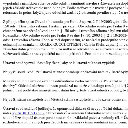
vypořádal s námitkou absence odůvodnění zamítnutí návrhu stěžovatele na doplně
jejich základě stěžovatele uznal vinným. Podle stěžovatele uvedená pochybení v
reformace in peius, když k jeho odvolání zrušil výrok soudu prvního stupně o tre
Z připojeného spisu Obvodního soudu pro Prahu 8 sp. zn. 2 T 19/2003 zjistil Ú
150 odst. 1 trestního zákona. Trestním příkazem Obvodního soudu pro Prahu 8 z
chráněnému označení původu podle § 150 odst. 1 trestního zákona a byl mu uložen
Rozsudkem Obvodního soudu pro Prahu 8 ze dne 17. 10. 2003 č. j. 2 T 19/2003
odst. 1 trestního zákona. Toho se měl dopustit tím, že nabízel u prodejního
ochrannými známkami ROLEX, GUCCI, CITIZEN a Calvin Klein, zapsanými v sez
zkušební dobu jednoho roku. Proti rozsudku se odvolal pouze stěžovatel a rozsu
stěžovateli uložen trest vyhoštění na dobu pěti roků. Proti tomuto rozsudku po
Ústavní soud vyzval účastníky řízení, aby se k ústavní stížnosti vyjádřili.
Nejvyšší soud uvedl, že ústavní stížnost obsahuje opakování námitek, které byl
Městský soud v Praze odkázal na odůvodnění svého rozhodnutí. Poukázal na to, 
úsměvy". Ohledně uloženého trestu poukázal na to, že v katalogu trestů podle § 
jedná o trest podstatně mírnější než ostatní tresty, tedy i trest odnětí svobody
Nejvyšší státní zastupitelství i Městské státní zastupitelství v Praze se postavení
Ústavní soud ustáleně judikuje, že opomenutí důkazu či nevypořádání důkazníh
nález
sp. zn. III. ÚS 173/02
, Sbírka nálezů a usnesení Ústavního soudu, svazek 28,
soudní fáze dopadá ústavní povinnost chránit základní práva a svobody (čl. 4 Ú
rozhodování o opravných prostředcích napravena vyššími soudními instancemi.