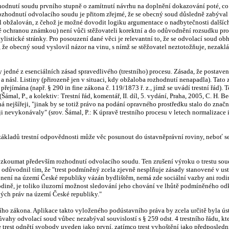
dnutí soudu prvního stupně o zamítnutí návrhu na doplnění dokazování poté, co 
zhodnutí odvolacího soudu je přitom zřejmé, že se obecný soud důsledně zabýval 
tel obžalován, z čehož je možné dovodit logiku argumentace o nadbytečnosti další
něné ochranou známkou) není vůči stěžovateli korektní a do odůvodnění rozsudku p
istické stránky. Pro posouzení dané věci je relevantní to, že se odvolací soud obh
 že obecný soud vyslovil názor na vinu, s nímž se stěžovatel neztotožňuje, nezaklá
y jedné z esenciálních zásad spravedlivého (trestního) procesu. Zásada, že postav
 a násl. Listiny (přirozeně jen v situaci, kdy obžaloba rozhodnutí nenapadla). Tato
ně přejímána (např. § 290 in fine zákona č. 119/1873 ř. z., jímž se uvádí trestní řá
(Šámal, P., a kolektiv: Trestní řád, komentář, II. díl, 5. vydání, Praha, 2005, C. H.
žná nejšířeji, "jinak by se totiž právo na podání opravného prostředku stalo do zn
aději nevykonávaly" (srov. Šámal, P.: K úpravě trestního procesu v letech normaliz
i základů trestní odpovědnosti může věc posunout do ústavněprávní roviny, neboť s
koumat především rozhodnutí odvolacího soudu. Ten zrušení výroku o trestu soudu p
vodnil tím, že "trest podmíněný zcela zjevně nesplňuje zásady stanovené v ustano
ý není na území České republiky vázán bydlištěm, nemá zde sociální vazby ani rod
odině, je toliko iluzorní možnost sledování jeho chování ve lhůtě podmíněného odkl
ených práv na území České republiky."
tního zákona. Aplikace takto vyloženého podústavního práva by zcela určitě byla ús
to úvahy odvolací soud vůbec nezabýval souvislostí s § 259 odst. 4 trestního řádu, 
e trest odnětí svobody uveden jako první, zatímco trest vyhoštění jako předposledn