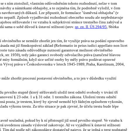
se s ním ztotožnil, vlastním odůvodněním tohoto rozhodnutí, nelze v tom
návrhy a námitkami obhajoby, a to zejména tím, že podrobně vyložil, v čem
ch navrhovaných důkazů. Lze připustit, že formulace "úsměvná obhajoba" (v
roto nepatří. Způsob vyjadřování rozhodnutí obecného soudu ale nepředstavuje
ajobou stěžovatele i ve vztahu k subjektivní stránce trestného činu zabýval a
dá sama o sobě důvod k ústavní stížnosti (srov.
sp. zn. II. ÚS 294/95
, Sbírka
ení obviněného se nemůže zhoršit jen tím, že využije práva na podání opravného
 zásada má již římskoprávní základ (Reformatio in peius iudici appellato non licet
d). Teorie tuto zásadu odůvodňuje nutností garantovat možnost obviněného
 Beck, str. 1959), tedy jako garanci svobody odvolacího práva (zaručené hlavou
ačné míry formálním, když sice určité osoby by měly právo podávat opravné
ace in Vývoj práva v Československu v letech 1945-1989, Praha, Karolinum, 2004,
e může zhoršit procesní postavení obviněného, a to jen v důsledku využití
rvního stupně (který stěžovateli uložil trest odnětí svobody v trvání tří
vení § 23 odst. 1 a § 31 odst. 1 trestního zákona. Uložení trestu odnětí
inná pouta, je trestem, který by zjevně nemohl být řádným způsobem vykonán,
adu výkonu trestu. Za této situace je pak zjevné, že účelu trestu bude lépe
tavně souladná, pokud by k ní přistoupil již soud prvního stupně. Ve vztahu k
která uvedenou zásadu výslovně zakotvuje. Až ve vyjádření k ústavní stížnosti
í. Tím dal podle něj zákonodárce dostatečně najevo, že se jedná o trest podstatně