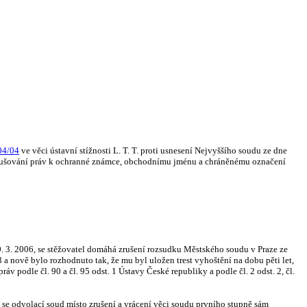
304/04
ve věci ústavní stížnosti L. T. T. proti usnesení Nejvyššího soudu ze dne
 porušování práv k ochranné známce, obchodnímu jménu a chráněnému označení
. 3. 2006, se stěžovatel domáhá zrušení rozsudku Městského soudu v Praze ze
 a nově bylo rozhodnuto tak, že mu byl uložen trest vyhoštění na dobu pěti let,
 podle čl. 90 a čl. 95 odst. 1 Ústavy České republiky a podle čl. 2 odst. 2, čl.
 se odvolací soud místo zrušení a vrácení věci soudu prvního stupně sám