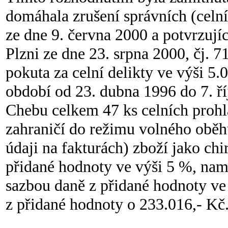
domáhala zrušení správních (celn
ze dne 9. června 2000 a potvrzujíc
Plzni ze dne 23. srpna 2000, čj. 7
pokuta za celní delikty ve výši 5.
období od 23. dubna 1996 do 7. ř
Chebu celkem 47 ks celních prohl
zahraničí do režimu volného oběhu
údaji na fakturách) zboží jako chi
přidané hodnoty ve výši 5 %, namí
sazbou daně z přidané hodnoty ve
z přidané hodnoty o 233.016,- Kč