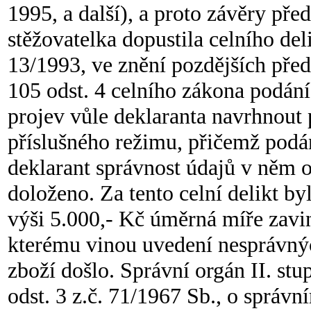
1995, a další), a proto závěry pře
stěžovatelka dopustila celního de
13/1993, ve znění pozdějších před
105 odst. 4 celního zákona podání
projev vůle deklaranta navrhnout
příslušného režimu, přičemž podá
deklarant správnost údajů v něm 
doloženo. Za tento celní delikt by
výši 5.000,- Kč úměrná míře zavin
kterému vinou uvedení nesprávný
zboží došlo. Správní orgán II. st
odst. 3 z.č. 71/1967 Sb., o správ