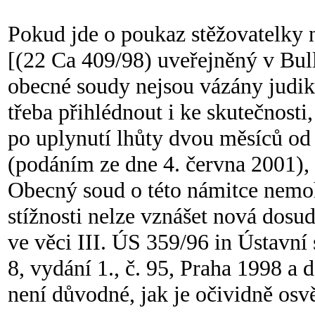
Pokud jde o poukaz stěžovatelky 
[(22 Ca 409/98) uveřejněný v Bull
obecné soudy nejsou vázány judik
třeba přihlédnout i ke skutečnosti,
po uplynutí lhůty dvou měsíců od
(podáním ze dne 4. června 2001), 
Obecný soud o této námitce nemoh
stížnosti nelze vznášet nová dosud
ve věci III. ÚS 359/96 in Ústavní 
8, vydání 1., č. 95, Praha 1998 a d
není důvodné, jak je očividně osv