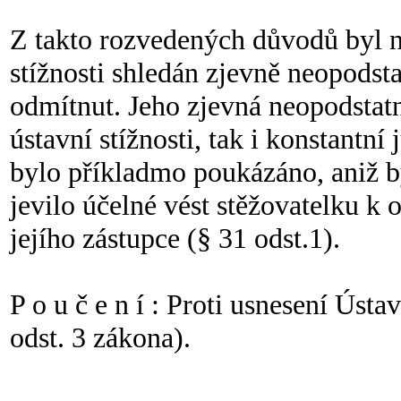
Z takto rozvedených důvodů byl ná
stížnosti shledán zjevně neopodst
odmítnut. Jeho zjevná neopodstatn
ústavní stížnosti, tak i konstantn
bylo příkladmo poukázáno, aniž b
jevilo účelné vést stěžovatelku k
jejího zástupce (§ 31 odst.1).
P o u č e n í : Proti usnesení Úst
odst. 3 zákona).