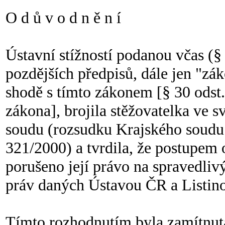
O d ů v o d n ě n í
Ústavní stížností podanou včas (§ 
pozdějších předpisů, dále jen "zá
shodě s tímto zákonem [§ 30 odst. 1
zákona], brojila stěžovatelka ve s
soudu (rozsudku Krajského soudu v
321/2000) a tvrdila, že postupem
porušeno její právo na spravedliv
práv daných Ústavou ČR a Listino
Tímto rozhodnutím byla zamítnuta