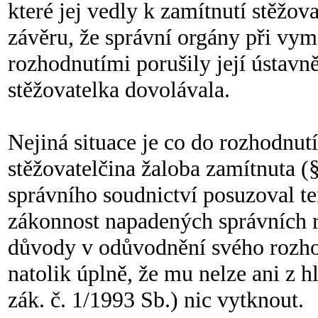
které jej vedly k zamítnutí stěžov
závěru, že správní orgány při vym
rozhodnutími porušily její ústavně
stěžovatelka dovolávala.
Nejiná situace je co do rozhodnut
stěžovatelčina žaloba zamítnuta (§ 
správního soudnictví posuzoval 
zákonnost napadených správních r
důvody v odůvodnění svého rozhodnu
natolik úplně, že mu nelze ani z hl
zák. č. 1/1993 Sb.) nic vytknout.