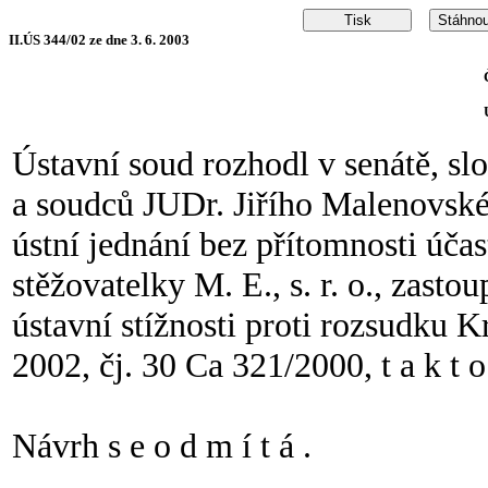
II.ÚS 344/02 ze dne 3. 6. 2003
Ústavní soud rozhodl v senátě, s
a soudců JUDr. Jiřího Malenovsk
ústní jednání bez přítomnosti účas
stěžovatelky M. E., s. r. o., zast
ústavní stížnosti proti rozsudku K
2002, čj. 30 Ca 321/2000, t a k t o
Návrh s e o d m í t á .