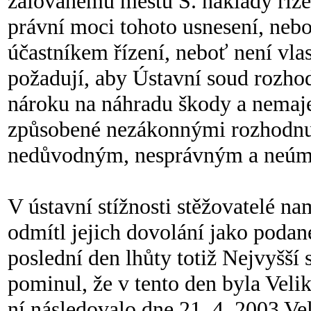
žalovanému městu S. náklady říze
právní moci tohoto usnesení, nebo
účastníkem řízení, neboť není vla
požadují, aby Ústavní soud rozhod
nároku na náhradu škody a nemaj
způsobené nezákonnými rozhodnut
nedůvodným, nesprávným a neúmě
V ústavní stížnosti stěžovatelé na
odmítl jejich dovolání jako podan
poslední den lhůty totiž Nejvyšší 
pominul, že v tento den byla Vel
ní následovalo dne 21. 4. 2003 V