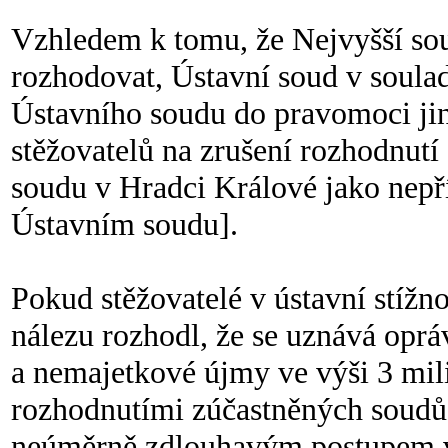
Vzhledem k tomu, že Nejvyšší sou
rozhodovat, Ústavní soud v soula
Ústavního soudu do pravomoci ji
stěžovatelů na zrušení rozhodnutí
soudu v Hradci Králové jako nepří
Ústavním soudu].
Pokud stěžovatelé v ústavní stížn
nálezu rozhodl, že se uznává oprá
a nemajetkové újmy ve výši 3 mi
rozhodnutími zúčastněných soudů
neúměrně zdlouhavým postupem v ř