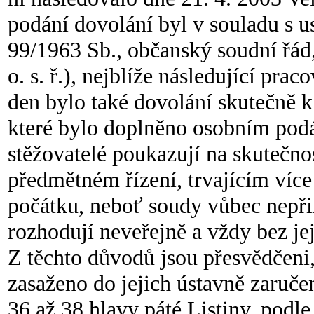
podání dovolání byl v souladu s u
99/1963 Sb., občanský soudní řád,
o. s. ř.), nejblíže následující prac
den bylo také dovolání skutečně
které bylo doplněno osobním pod
stěžovatelé poukazují na skutečnos
předmětném řízení, trvajícím více 
počátku, neboť soudy vůbec nepři
rozhodují neveřejně a vždy bez je
Z těchto důvodů jsou přesvědčeni
zasaženo do jejich ústavně zaruče
36 až 38 hlavy páté Listiny, podl