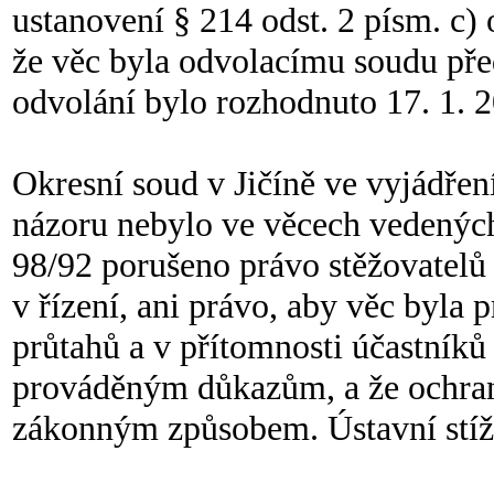
ustanovení § 214 odst. 2 písm. c) 
že věc byla odvolacímu soudu pře
odvolání bylo rozhodnuto 17. 1. 
Okresní soud v Jičíně ve vyjádření
názoru nebylo ve věcech vedených 
98/92 porušeno právo stěžovatelů 
v řízení, ani právo, aby věc byla
průtahů a v přítomnosti účastníků
prováděným důkazům, a že ochrana
zákonným způsobem. Ústavní stíž