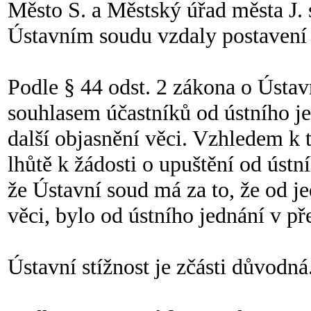
Město S. a Městský úřad města J. 
Ústavním soudu vzdaly postavení 
Podle § 44 odst. 2 zákona o Ústa
souhlasem účastníků od ústního jed
další objasnění věci. Vzhledem k t
lhůtě k žádosti o upuštění od ústn
že Ústavní soud má za to, že od je
věci, bylo od ústního jednání v p
Ústavní stížnost je zčásti důvodná