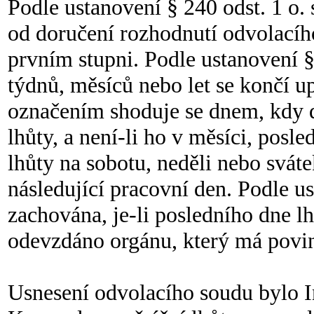
Podle ustanovení § 240 odst. 1 o. 
od doručení rozhodnutí odvolacíh
prvním stupni. Podle ustanovení § 
týdnů, měsíců nebo let se končí u
označením shoduje se dnem, kdy d
lhůty, a není-li ho v měsíci, pos
lhůty na sobotu, neděli nebo svát
následující pracovní den. Podle ust
zachována, je-li posledního dne 
odevzdáno orgánu, který má povinn
Usnesení odvolacího soudu bylo In