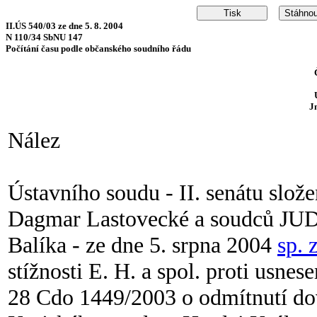
II.ÚS 540/03 ze dne 5. 8. 2004
N 110/34 SbNU 147
Počítání času podle občanského soudního řádu
J
Nález
Ústavního soudu - II. senátu slož
Dagmar Lastovecké a soudců JUDr
Balíka - ze dne 5. srpna 2004
sp. 
stížnosti E. H. a spol. proti usnes
28 Cdo 1449/2003 o odmítnutí dovo