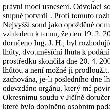
právní moci usnesení. Odvolací s
stupně potvrdil. Proti tomuto rozh
Nejvyšší soud jako opožděné odmí
vzhledem k tomu, že den 19. 2. 2
doručeno Ing. J. H., byl rozhodu
lhůty, dvouměsíční lhůta k podá
prostředku skončila dne 20. 4. 20
lhůtou a není možné ji prodloužit. 
zachována, je-li posledního dne 
odevzdáno orgánu, který má povin
Okresnímu soudu v Jičíně doruče
které bylo doplněno osobním podá