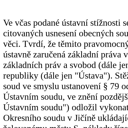
Ve včas podané ústavní stížnosti s
citovaných usnesení obecných sou
věci. Tvrdí, že těmito pravomocn
ústavně zaručená základní práva vy
základních práv a svobod (dále jen
republiky (dále jen "Ústava"). St
soud ve smyslu ustanovení § 79 od
Ústavním soudu, ve znění pozdější
Ústavním soudu") odložil vykonat
Okresního soudu v Jičíně ukládají