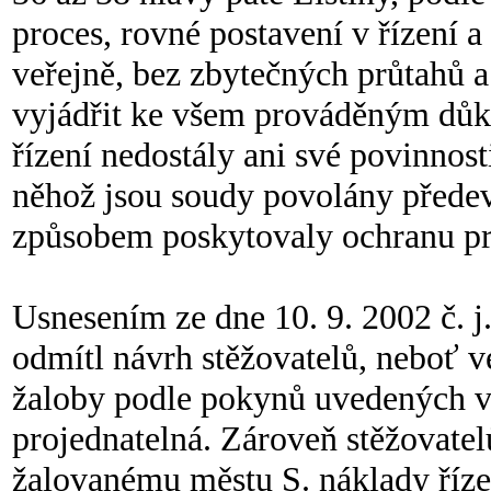
proces, rovné postavení v řízení 
veřejně, bez zbytečných průtahů a
vyjádřit ke všem prováděným dů
řízení nedostály ani své povinnost
něhož jsou soudy povolány před
způsobem poskytovaly ochranu p
Usnesením ze dne 10. 9. 2002 č. j
odmítl návrh stěžovatelů, neboť v
žaloby podle pokynů uvedených ve
projednatelná. Zároveň stěžovatel
žalovanému městu S. náklady řízen