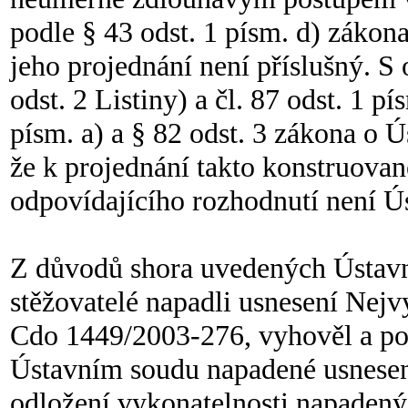
podle § 43 odst. 1 písm. d) zákon
jeho projednání není příslušný. S 
odst. 2 Listiny) a čl. 87 odst. 1 p
písm. a) a § 82 odst. 3 zákona o Ú
že k projednání takto konstruova
odpovídajícího rozhodnutí není Ú
Z důvodů shora uvedených Ústavní 
stěžovatelé napadli usnesení Nejvy
Cdo 1449/2003-276, vyhověl a pod
Ústavním soudu napadené usnesení
odložení vykonatelnosti napadený