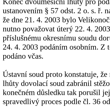
Konec dvouměsíční lhůty pro podá
ustanovením § 57 odst. 2 o. s. ř.
že dne 21. 4. 2003 bylo Velikonočn
nutno považovat úterý 22. 4. 2003
příslušnému okresnímu soudu do
24. 4. 2003 podáním osobním. Z t
podáno včas.
Ústavní soud proto konstatuje, ž
lhůty dovolací soud zabránil stěž
konečném důsledku tak porušil jej
spravedlivý proces podle čl. 36 ods