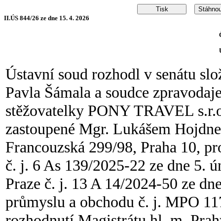
II.ÚS 844/26 ze dne 15. 4. 2026
Ústavní soud rozhodl v senátu slo
Pavla Šámala a soudce zpravodaje
stěžovatelky PONY TRAVEL s.r.o.
zastoupené Mgr. Lukášem Hojdne
Francouzská 299/98, Praha 10, pr
č. j. 6 As 139/2025-22 ze dne 5.
Praze č. j. 13 A 14/2024-50 ze dn
průmyslu a obchodu č. j. MPO 11
rozhodnutí Magistrátu hl. m. Pra