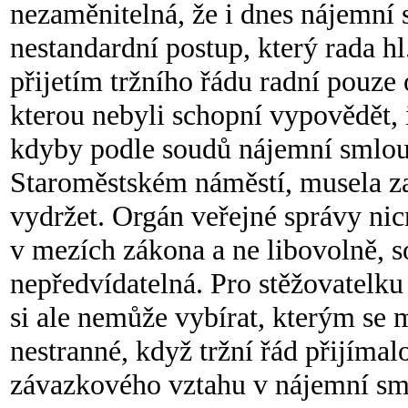
nezaměnitelná, že i dnes nájemní s
nestandardní postup, který rada hl
přijetím tržního řádu radní pouze 
kterou nebyli schopní vypovědět, i
kdyby podle soudů nájemní smlou
Staroměstském náměstí, musela za
vydržet. Orgán veřejné správy n
v mezích zákona a ne libovolně, s
nepředvídatelná. Pro stěžovatelku 
si ale nemůže vybírat, kterým se m
nestranné, když tržní řád přijímal
závazkového vztahu v nájemní sm