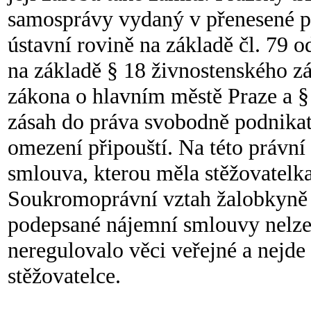
samosprávy vydaný v přenesené pů
ústavní rovině na základě čl. 79 o
na základě § 18 živnostenského zá
zákona o hlavním městě Praze a § 
zásah do práva svobodně podnikat,
omezení připouští. Na této právn
smlouva, kterou měla stěžovatelka
Soukromoprávní vztah žalobkyně m
podepsané nájemní smlouvy nelze 
neregulovalo věci veřejné a nejde
stěžovatelce.