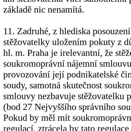
základě nic nenamítá.
11. Zadruhé, z hlediska posouzení
stěžovatelky uložením pokuty z d
hl. m. Praha je irelevantní, že st
soukromoprávní nájemní smlouvu
provozování její podnikatelské či
soudy, samotná skutečnost soukr
smlouvy nezbavuje stěžovatelku po
(bod 27 Nejvyššího správního so
Pokud by měl mít soukromoprávní
regulací, ztrácela by tato regula