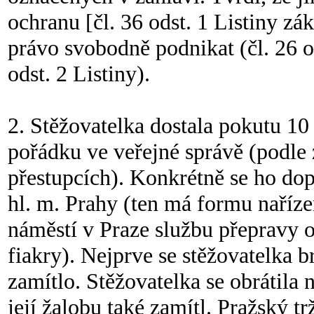
ochranu [čl. 36 odst. 1 Listiny zá
právo svobodně podnikat (čl. 26 od
odst. 2 Listiny).
2. Stěžovatelka dostala pokutu 10
pořádku ve veřejné správě (podle 
přestupcích). Konkrétně se ho dop
hl. m. Prahy (ten má formu naříz
náměstí v Praze službu přepravy 
fiakry). Nejprve se stěžovatelka 
zamítlo. Stěžovatelka se obrátila
její žalobu také zamítl. Pražský t