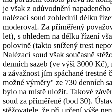
je však z odůvodnění napadeného 
nalézací soud zohlednil délku říze
moderoval. Za přiměřený považoval
let), s ohledem na délku řízení vš
polovině (takto snížený trest nep
Nalézací soud však současně stěžov
denních sazeb (ve výši 3000 Kč),
a závažnost jím spáchané trestné 
možné výměry" ze 730 denních saze
bylo na místě uložit. Takové závě
soud za přiměřené (bod 30). Ústav
stěžovatele, že při určení výše pe