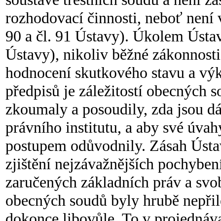
rozhodovací činnosti, neboť není v
90 a čl. 91 Ústavy). Úkolem Ústav
Ústavy), nikoliv běžné zákonnosti
hodnocení skutkového stavu a výkl
předpisů je záležitostí obecných s
zkoumaly a posoudily, zda jsou d
právního institutu, a aby své úv
postupem odůvodnily. Zásah Ústav
zjištění nejzávažnějších pochyben
zaručených základních práv a sv
obecných soudů byly hrubě nepřil
dokonce libovůle. To v projednávan