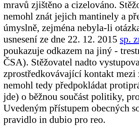
mravů zjištěno a cizelováno. Stěž
nemohl znát jejich mantinely a pře
úmyslně, zejména nebyla-li otázka
usnesení ze dne 22. 12. 2015
sp. 
poukazuje odkazem na jiný - trest
ČSA). Stěžovatel nadto vystupoval
zprostředkovávající kontakt mezi
nemohl tedy předpokládat protiprá
jde) o běžnou součást politiky, p
Uvedeným přístupem obecných sou
pravidlo in dubio pro reo.