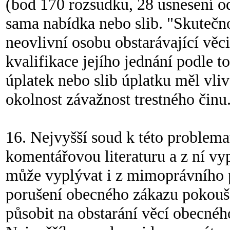
(bod 170 rozsudku, 28 usnesení odv
sama nabídka nebo slib. "Skutečnos
neovlivní osobu obstarávající věci
kvalifikace jejího jednání podle 
úplatek nebo slib úplatku měl vliv
okolnost závažnost trestného činu."
16. Nejvyšší soud k této problema
komentářovou literaturu a z ní vy
může vyplývat i z mimoprávního p
porušení obecného zákazu pokouš
působit na obstarání věcí obecnéh