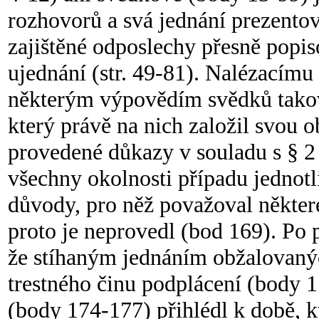
rozhovorů a svá jednání prezentova
zajištěné odposlechy přesně popi
ujednání (str. 49-81). Nalézacímu 
některým výpovědím svědků takov
který právě na nich založil svou 
provedené důkazy v souladu s § 2 o
všechny okolnosti případu jednotli
důvody, pro něž považoval někter
proto je neprovedl (bod 169). Po 
že stíhaným jednáním obžalovaný
trestného činu podplácení (body 1
(body 174-177) přihlédl k době, k