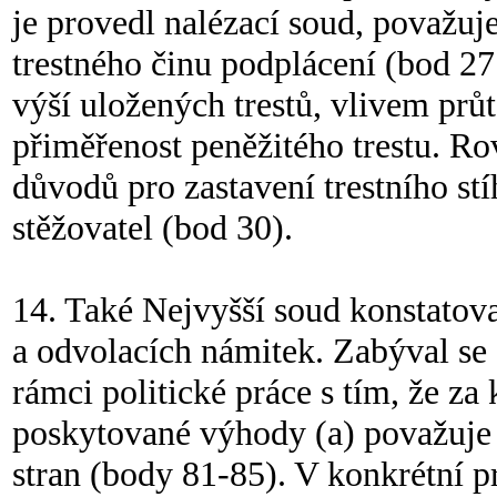
je provedl nalézací soud, považuj
trestného činu podplácení (bod 27
výší uložených trestů, vlivem průt
přiměřenost peněžitého trestu. Ro
důvodů pro zastavení trestního stí
stěžovatel (bod 30).
14. Také Nejvyšší soud konstatov
a odvolacích námitek. Zabýval se
rámci politické práce s tím, že za 
poskytované výhody (a) považuje 
stran (body 81-85). V konkrétní 