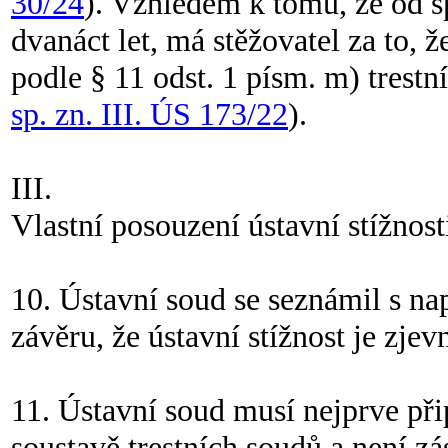
30/24
). Vzhledem k tomu, že od s
dvanáct let, má stěžovatel za to, ž
podle § 11 odst. 1 písm. m) trestn
sp. zn. III. ÚS 173/22
).
III.
Vlastní posouzení ústavní stížnost
10. Ústavní soud se seznámil s n
závěru, že ústavní stížnost je zje
11. Ústavní soud musí nejprve při
soustavě trestních soudů a není z