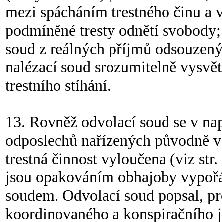
mezi spácháním trestného činu a 
podmíněné tresty odnětí svobody; 
soud z reálných příjmů odsouzen
nalézací soud srozumitelně vysvět
trestního stíhání.
13. Rovněž odvolací soud se v na
odposlechů nařízených původně v j
trestná činnost vyloučena (viz str.
jsou opakováním obhajoby vypořád
soudem. Odvolací soud popsal, pro
koordinovaného a konspiračního j