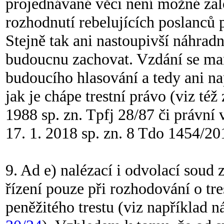
projednávané věci není možné zalo
rozhodnutí rebelujících poslanců
Stejně tak ani nastoupivší náhradn
budoucnu zachovat. Vzdání se ma
budoucího hlasování a tedy ani na
jak je chápe trestní právo (viz též
1988 sp. zn. Tpfj 28/87 či právní
17. 1. 2018 sp. zn. 8 Tdo 1454/20
9. Ad e) nalézací i odvolací soud
řízení pouze při rozhodování o tre
peněžitého trestu (viz například n