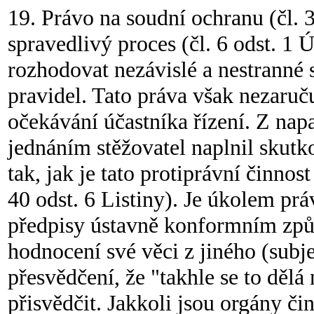
19. Právo na soudní ochranu (čl. 3
spravedlivý proces (čl. 6 odst. 1
rozhodovat nezávislé a nestranné
pravidel. Tato práva však nezaruč
očekávání účastníka řízení. Z nap
jednáním stěžovatel naplnil skutk
tak, jak je tato protiprávní činnos
40 odst. 6 Listiny). Je úkolem pr
předpisy ústavně konformním způs
hodnocení své věci z jiného (subj
přesvědčení, že "takhle se to dělá
přisvědčit. Jakkoli jsou orgány či