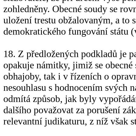
zohledněny. Obecné soudy se rovn
uložení trestu obžalovaným, a to 
demokratického fungování státu (v
18. Z předložených podkladů je pat
opakuje námitky, jimiž se obecné
obhajoby, tak i v řízeních o oprav
nesouhlasu s hodnocením svých 
odmítá způsob, jak byly vypořádá
dalšího považovat za porušení zák
relevantní judikaturu, z níž však 