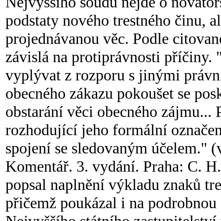
Nejvyššího soudu nejde o novátors
podstaty nového trestného činu, a
projednávanou věc. Podle citovan
závislá na protiprávnosti příčiny
vyplývat z rozporu s jinými právn
obecného zákazu pokoušet se pos
obstarání věci obecného zájmu... P
rozhodující jeho formální označení
spojení se sledovaným účelem." (vi
Komentář. 3. vydání. Praha: C. H.
popsal naplnění výkladu znaků tre
přičemž poukázal i na podrobnou 