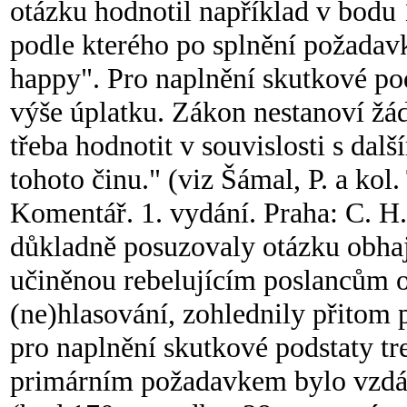
otázku hodnotil například v bodu
podle kterého po splnění požadav
happy". Pro naplnění skutkové pods
výše úplatku. Zákon nestanoví žá
třeba hodnotit v souvislosti s dalš
tohoto činu." (viz Šámal, P. a kol.
Komentář. 1. vydání. Praha: C. H
důkladně posuzovaly otázku obhaji
učiněnou rebelujícím poslancům
(ne)hlasování, zohlednily přitom 
pro naplnění skutkové podstaty tr
primárním požadavkem bylo vzdání