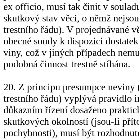
ex officio, musí tak činit v soulad
skutkový stav věci, o němž nejsou
trestního řádu). V projednávané vě
obecné soudy k dispozici dostate
viny, což v jiných případech nemu
podobná činnost trestně stíhána.
20. Z principu presumpce neviny (č
trestního řádu) vyplývá pravidlo i
důkazním řízení dosaženo praktické
skutkových okolností (jsou-li př
pochybnosti), musí být rozhodnut