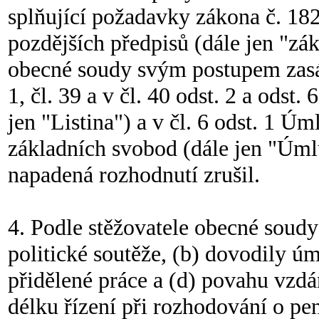
splňující požadavky zákona č. 18
pozdějších předpisů (dále jen "zá
obecné soudy svým postupem zasáh
1, čl. 39 a v čl. 40 odst. 2 a odst
jen "Listina") a v čl. 6 odst. 1 Ú
základních svobod (dále jen "Úmlu
napadená rozhodnutí zrušil.
4. Podle stěžovatele obecné soud
politické soutěže, (b) dovodily ú
přidělené práce a (d) povahu vzdá
délku řízení při rozhodování o pen