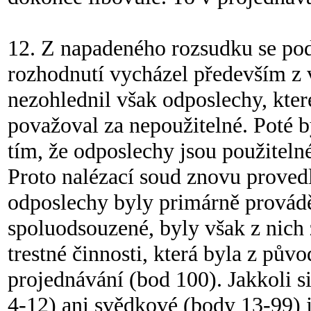
12. Z napadeného rozsudku se pod
rozhodnutí vycházel především z
nezohlednil však odposlechy, kter
považoval za nepoužitelné. Poté 
tím, že odposlechy jsou použitelné
Proto nalézací soud znovu proved
odposlechy byly primárně prováděn
spoluodsouzené, byly však z nich
trestné činnosti, která byla z pů
projednávání (bod 100). Jakkoli s
4-12) ani svědkové (body 13-99) j