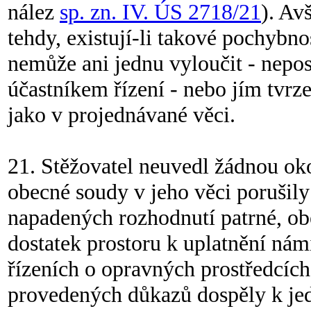
nález
sp. zn. IV. ÚS 2718/21
). Av
tehdy, existují-li takové pochybno
nemůže ani jednu vyloučit - nepo
účastníkem řízení - nebo jím tvrze
jako v projednávané věci.
21. Stěžovatel neuvedl žádnou oko
obecné soudy v jeho věci porušily 
napadených rozhodnutí patrné, o
dostatek prostoru k uplatnění námi
řízeních o opravných prostředcích
provedených důkazů dospěly k je