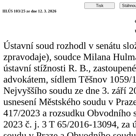
III.ÚS 103/25 ze dne 12. 3. 2026
Ústavní soud rozhodl v senátu sl
zpravodaje), soudce Milana Hul
ústavní stížnosti R. B., zastoup
advokátem, sídlem Těšnov 1059/1,
Nejvyššího soudu ze dne 3. září 2
usnesení Městského soudu v Praze 
417/2023 a rozsudku Obvodního s
2023 č. j. 3 T 65/2016-13094, za 
soudu v Praze a Obvodního soudu p