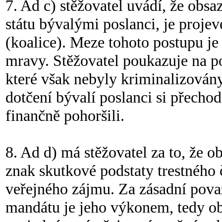
7. Ad c) stěžovatel uvádí, že obsa
státu bývalými poslanci, je projev
(koalice). Meze tohoto postupu j
mravy. Stěžovatel poukazuje na p
které však nebyly kriminalizovány
dotčení bývalí poslanci si přecho
finančně pohoršili.
8. Ad d) má stěžovatel za to, že 
znak skutkové podstaty trestného
veřejného zájmu. Za zásadní pova
mandátu je jeho výkonem, tedy o