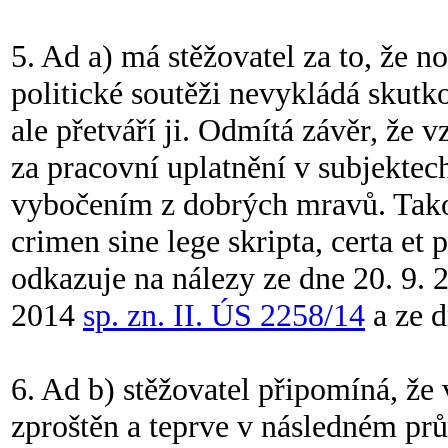
5. Ad a) má stěžovatel za to, že 
politické soutěži nevykládá skutk
ale přetváří ji. Odmítá závěr, ž
za pracovní uplatnění v subjektech
vybočením z dobrých mravů. Tako
crimen sine lege skripta, certa et p
odkazuje na nálezy ze dne 20. 9.
2014
sp. zn. II. ÚS 2258/14
a ze d
6. Ad b) stěžovatel připomíná, že
zproštěn a teprve v následném pr