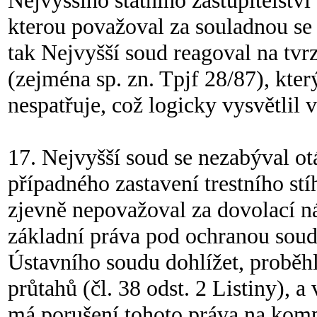
Nejvyššího státního zastupitelství
kterou považoval za souladnou se 
tak Nejvyšší soud reagoval na tvr
(zejména sp. zn. Tpjf 28/87), který
nespatřuje, což logicky vysvětlil
17. Nejvyšší soud se nezabýval ot
případného zastavení trestního stí
zjevně nepovažoval za dovolací ná
základní práva pod ochranou soud
Ústavního soudu dohlížet, proběhlo
průtahů (čl. 38 odst. 2 Listiny), 
má porušení tohoto práva na kompe