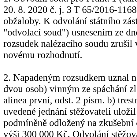
20. 8. 2020 č. j. 3 T 65/2016-1168
obžaloby. K odvolání státního zás
"odvolací soud") usnesením ze dne
rozsudek nalézacího soudu zrušil 
novému rozhodnutí.
2. Napadeným rozsudkem uznal nal
dvou osob) vinným ze spáchání zl
alinea první, odst. 2 písm. b) tre
uvedené jednání stěžovateli uložil
podmíněně odložený na zkušební do
výši 300 000 Kč. Odvolání stěžov