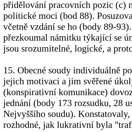
přidělování pracovních pozic (c) 
politické moci (bod 88). Posuzov
včetně vzdání se ho (body 89-93)
přezkoumal námitku týkající se ú
jsou srozumitelné, logické, a prot
15. Obecné soudy individuálně po
jejich motivaci a jim svěřené úkol
(konspirativní komunikace) dovozu
jednání (body 173 rozsudku, 28 u
Nejvyššího soudu). Konstatovaly, 
rozhodné, jak lukrativní byla "tra