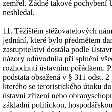
zemřel. Žádné takové pochybení 
neshledal.
11. Těžištěm stěžovatelových námi
jednání, které bylo předmětem dan
zastupitelství dostála podle Ústav
názory odůvodnila při splnění vš
rozhodnutí ústavním pořádkem. Pr
podstata obsažená v § 311 odst. 2 
kterého se teroristického útoku d
ústavní zřízení nebo obranyschopn
základní politickou, hospodářskou