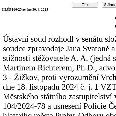
III.ÚS 160/25 ze dne 30. 4. 2025
Ústavní soud rozhodl v senátu s
soudce zpravodaje Jana Svatoně 
stížnosti stěžovatele A. A. (jedn
Martinem Richterem, Ph.D., advok
3 - Žižkov, proti vyrozumění Vrchn
dne 18. listopadu 2024 č. j. 1 VZ
Městského státního zastupitelství 
104/2024-78 a usnesení Policie Če
hlavního města Prahy, Odboru obe