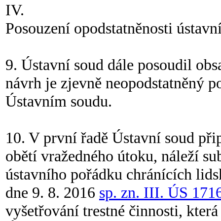
IV.
Posouzení opodstatněnosti ústavní
9. Ústavní soud dále posoudil obsa
návrh je zjevně neopodstatněný po
Ústavním soudu.
10. V první řadě Ústavní soud při
obětí vražedného útoku, náleží su
ústavního pořádku chránících lidsk
dne 9. 8. 2016
sp. zn. III. ÚS 171
vyšetřování trestné činnosti, kter