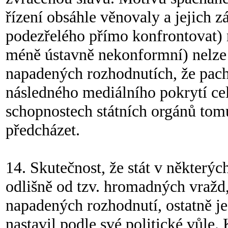
řízení obsáhle věnovaly a jejich
podezřelého přímo konfrontovat) 
méně ústavně nekonformní) nelze
napadených rozhodnutích, že pac
následného mediálního pokrytí cel
schopnostech státních orgánů to
předcházet.
14. Skutečnost, že stát v některýc
odlišně od tzv. hromadných vražd
napadených rozhodnutí, ostatně je
nastavil podle své politické vůle.