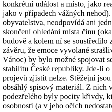
konkrétní událost a místo, jako r
jako v případech vážných nehod).
obyvatelstva, neodpovídá ani jedn
skončení ohledání místa činu (oka
budově a kolem ní se soustředilo 
závěru, že emoce vyvolané strašl
Vánoc) by bylo možné spojovat se
stabilitu České republiky. Jde-li o
projevů zjistit nelze. Stěžejní js
obsáhlý spisový materiál. Z nich
podezřelého byly pocity křivdy, kt
osobnosti (a v jeho očích nedosta