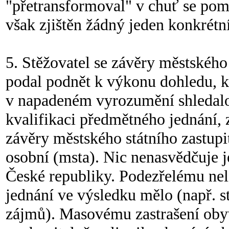
"přetransformoval" v chuť se poms
však zjištěn žádný jeden konkrétn
5. Stěžovatel se závěry městského 
podal podnět k výkonu dohledu, kte
v napadeném vyrozumění shledalo
kvalifikaci předmětného jednání
závěry městského státního zastupi
osobní (msta). Nic nenasvědčuje j
České republiky. Podezřelému nelz
jednání ve výsledku mělo (např. s
zájmů). Masovému zastrašení obyv