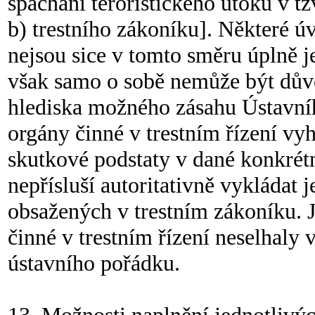
spáchání teroristického útoku v t
b) trestního zákoníku]. Některé ú
nejsou sice v tomto směru úplně j
však samo o sobě nemůže být dův
hlediska možného zásahu Ústavní
orgány činné v trestním řízení vy
skutkové podstaty v dané konkrét
nepřísluší autoritativně vykládat
obsažených v trestním zákoníku. 
činné v trestním řízení neselhaly 
ústavního pořádku.