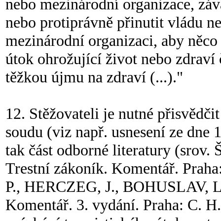
nebo mezinárodní organizace, záv
nebo protiprávně přinutit vládu n
mezinárodní organizaci, aby něco
útok ohrožující život nebo zdraví
těžkou újmu na zdraví (...)."
12. Stěžovateli je nutné přisvědči
soudu (viz např. usnesení ze dne 
tak část odborné literatury (srov
Trestní zákoník. Komentář. Praha
P., HERCZEG, J., BOHUSLAV, L. 
Komentář. 3. vydání. Praha: C. H.