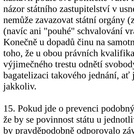
názor státního zastupitelství v usn
nemůže zavazovat státní orgány (z
(navíc ani "pouhé" schvalování vra
Konečně u dopadů činu na samotné
toho, že u obou právních kvalifika
výjimečného trestu odnětí svobod
bagatelizaci takového jednání, ať 
jakkoliv.
15. Pokud jde o prevenci podobný
že by se povinnost státu u jednotl
by pravděpodobně odporovalo záva