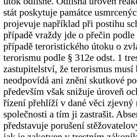
útok odlišně. Odlišná úroveň reak
stát poskytuje památce usmrcených
projevuje například při postihu s
případě vraždy jde o přečin podle 
případě teroristického útoku o zv
terorismu podle § 312e odst. 1 tre
zastupitelství, že terorismus musí
neodpovídá ani znění skutkové po
především však snižuje úroveň oc
řízení přehlíží v dané věci zjevný
společnosti a tím ji zastrašit. Ab
představuje porušení stěžovatelov
jak je zakotven v trestním zákoník