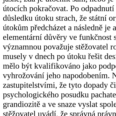
útocích pokračovat. Po odpadnutí
důsledku útoku strach, že státní 
útokům předcházet a následně je a
elementární důvěry ve funkčnost 
významnou považuje stěžovatel ro
musely v dnech po útoku řešit des
mělo být kvalifikováno jako podp
vyhrožování jeho napodobením. Ne
zastupitelstvími, že tyto dopady č
psychologického posudku pachatel
grandiozitě a ve snaze vyslat spo
stěžovatel uvádí, že správná právn