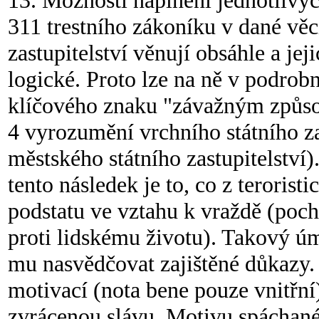
13. Možnosti naplnění jednotlivý
311 trestního zákoníku v dané věc
zastupitelství věnují obsáhle a je
logické. Proto lze na ně v podrob
klíčového znaku "závažným způsobe
4 vyrozumění vrchního státního za
městského státního zastupitelství
tento následek je to, co z terorist
podstatu ve vztahu k vraždě (poch
proti lidskému životu). Takový úm
mu nasvědčovat zajištěné důkazy.
motivací (nota bene pouze vnitřní
zvrácenou slávu. Motivu spáchané