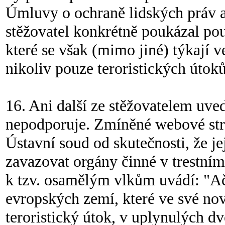
Úmluvy o ochraně lidských práv 
stěžovatel konkrétně poukázal po
které se však (mimo jiné) týkají 
nikoliv pouze teroristických útoků
16. Ani další ze stěžovatelem uv
nepodporuje. Zmíněné webové strá
Ústavní soud od skutečnosti, že j
zavazovat orgány činné v trestním 
k tzv. osamělým vlkům uvádí: "Ač
evropských zemí, které ve své nov
teroristický útok, v uplynulých d