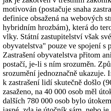
motivován (postačuje snaha zastra
definice obsažená na webových str
hybridním hrozbám), která do tero
vlky. Státní zastupitelství však sv
obyvatelstva" pouze ve spojení s 
Zastrašení obyvatelstva přitom an
postačí, je-li s ním srozuměn. Zp
srozumění jednoznačně ukazuje. In
k zastrašení lidí skutečně došlo 
zasaženo, na 40 000 osob měl úto
dalších 780 000 osob bylo útokem
jasné, zda je útočník sám, nebo j