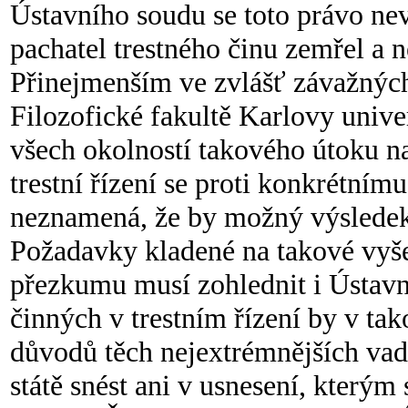
Ústavního soudu se toto právo ne
pachatel trestného činu zemřel a ne
Přinejmenším ve zvlášť závažných
Filozofické fakultě Karlovy univer
všech okolností takového útoku n
trestní řízení se proti konkrétním
neznamená, že by možný výsledek t
Požadavky kladené na takové vyše
přezkumu musí zohlednit i Ústavn
činných v trestním řízení by v tak
důvodů těch nejextrémnějších vad
státě snést ani v usnesení, kterým