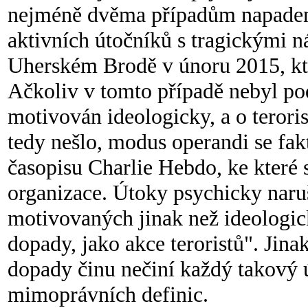
nejméně dvěma případům napadení 
aktivních útočníků s tragickými ná
Uherském Brodě v únoru 2015, kte
Ačkoliv v tomto případě nebyl po
motivován ideologicky, a o terori
tedy nešlo, modus operandi se fakt
časopisu Charlie Hebdo, ke které s
organizace. Útoky psychicky naru
motivovaných jinak než ideologic
dopady, jako akce teroristů". Jin
dopady činu nečiní každý takový 
mimoprávních definic.