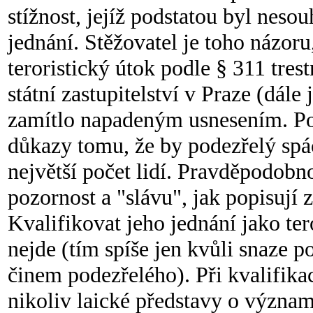
stížnost, jejíž podstatou byl neso
jednání. Stěžovatel je toho názoru
teroristický útok podle § 311 tres
státní zastupitelství v Praze (dále 
zamítlo napadeným usnesením. Pod
důkazy tomu, že by podezřelý spá
největší počet lidí. Pravděpodobn
pozornost a "slávu", jak popisují
Kvalifikovat jeho jednání jako ter
nejde (tím spíše jen kvůli snaze po
činem podezřelého). Při kvalifikac
nikoliv laické představy o význam