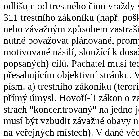
odlišuje od trestného činu vraždy
311 trestního zákoníku (např. poš
nebo závažným způsobem zastrašit 
nutné považovat plánované, promy
motivované násilí, sloužící k dos
popsaných) cílů. Pachatel musí te
přesahujícím objektivní stránku. V
písm. a) trestního zákoníku (teror
přímý úmysl. Hovoří-li zákon o za
strach "koncentrovaný" na jedno 
musí být vzbudit závažné obavy na
na veřejných místech). V dané věc