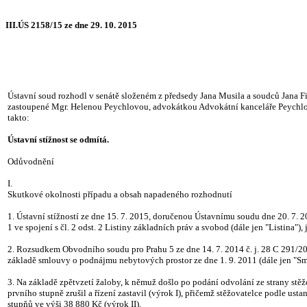
III.ÚS 2158/15 ze dne 29. 10. 2015
Ústavní soud rozhodl v senátě složeném z předsedy Jana Musila a soudců Jana Fili
zastoupené Mgr. Helenou Peychlovou, advokátkou Advokátní kanceláře Peychlová,
takto:
Ústavní stížnost se odmítá.
Odůvodnění
I.
Skutkové okolnosti případu a obsah napadeného rozhodnutí
1. Ústavní stížností ze dne 15. 7. 2015, doručenou Ústavnímu soudu dne 20. 7. 2
1 ve spojení s čl. 2 odst. 2 Listiny základních práv a svobod (dále jen "Listina"),
2. Rozsudkem Obvodního soudu pro Prahu 5 ze dne 14. 7. 2014 č. j. 28 C 291/201
základě smlouvy o podnájmu nebytových prostor ze dne 1. 9. 2011 (dále jen "Sml
3. Na základě zpětvzetí žaloby, k němuž došlo po podání odvolání ze strany stě
prvního stupně zrušil a řízení zastavil (výrok I), přičemž stěžovatelce podle ust
stupňů ve výši 38 880 Kč (výrok II).