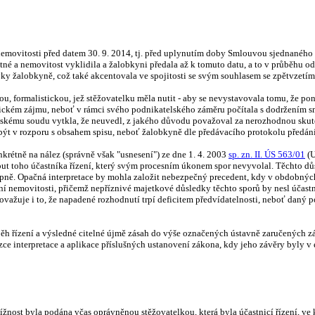
 nemovitosti před datem 30. 9. 2014, tj. před uplynutím doby Smlouvou sjednaného 
é a nemovitost vyklidila a žalobkyni předala až k tomuto datu, a to v průběhu odv
vky žalobkyně, což také akcentovala ve spojitosti se svým souhlasem se zpětvzetím
u, formalistickou, jež stěžovatelku měla nutit - aby se nevystavovala tomu, že pon
mickém zájmu, neboť v rámci svého podnikatelského záměru počítala s dodržením sm
skému soudu vytkla, že neuvedl, z jakého důvodu považoval za nerozhodnou skute
být v rozporu s obsahem spisu, neboť žalobkyně dle předávacího protokolu předán
nkrétně na nález (správně však "usnesení") ze dne 1. 4. 2003
sp. zn. II. ÚS 563/01
(U
t toho účastníka řízení, který svým procesním úkonem spor nevyvolal. Těchto dů
pně. Opačná interpretace by mohla založit nebezpečný precedent, kdy v obdobných
nemovitosti, přičemž nepříznivé majetkové důsledky těchto sporů by nesl účastní
považuje i to, že napadené rozhodnutí trpí deficitem předvídatelnosti, neboť daný
ůběh řízení a výsledné citelné újmě zásah do výše označených ústavně zaručených z
ce interpretace a aplikace příslušných ustanovení zákona, kdy jeho závěry byly v
tížnost byla podána včas oprávněnou stěžovatelkou, která byla účastnicí řízení, ve