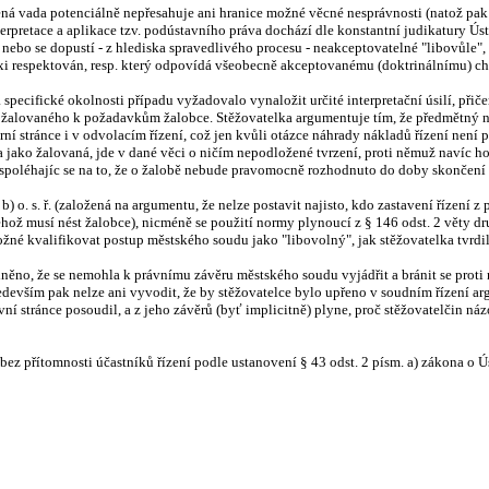
ná vada potenciálně nepřesahuje ani hranice možné věcné nesprávnosti (natož pak 
erpretace a aplikace tzv. podústavního práva dochází dle konstantní judikatury Ús
ebo se dopustí - z hlediska spravedlivého procesu - neakceptovatelné "libovůle",
i respektován, resp. který odpovídá všeobecně akceptovanému (doktrinálnímu) chá
 specifické okolnosti případu vyžadovalo vynaložit určité interpretační úsilí, při
ní žalovaného k požadavkům žalobce. Stěžovatelka argumentuje tím, že předmětný 
rní stránce i v odvolacím řízení, což jen kvůli otázce náhrady nákladů řízení nen
a jako žalovaná, jde v dané věci o ničím nepodložené tvrzení, proti němuž navíc 
t, spoléhajíc se na to, že o žalobě nebude pravomocně rozhodnuto do doby skonče
) o. s. ř. (založená na argumentu, že nelze postavit najisto, kdo zastavení řízení z 
čehož musí nést žalobce), nicméně se použití normy plynoucí z § 146 odst. 2 věty d
žné kvalifikovat postup městského soudu jako "libovolný", jak stěžovatelka tvrdil
dněno, že se nemohla k právnímu závěru městského soudu vyjádřit a bránit se pro
devším pak nelze ani vyvodit, že by stěžovatelce bylo upřeno v soudním řízení arg
ní stránce posoudil, a z jeho závěrů (byť implicitně) plyne, proč stěžovatelčin náz
ez přítomnosti účastníků řízení podle ustanovení § 43 odst. 2 písm. a) zákona o 