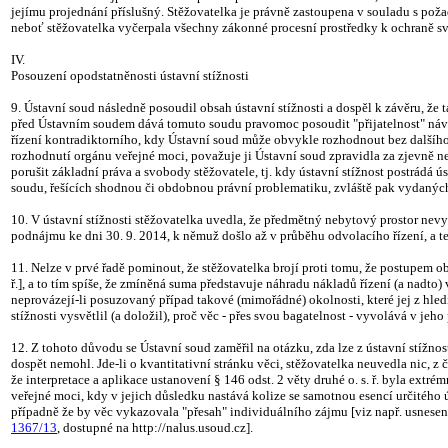
jejímu projednání příslušný. Stěžovatelka je právně zastoupena v souladu s poža
neboť stěžovatelka vyčerpala všechny zákonné procesní prostředky k ochraně sv
IV.
Posouzení opodstatněnosti ústavní stížnosti
9. Ústavní soud následně posoudil obsah ústavní stížnosti a dospěl k závěru, že
před Ústavním soudem dává tomuto soudu pravomoc posoudit "přijatelnost" návrhu
řízení kontradiktorního, kdy Ústavní soud může obvykle rozhodnout bez dalšího,
rozhodnutí orgánu veřejné moci, považuje ji Ústavní soud zpravidla za zjevně 
porušit základní práva a svobody stěžovatele, tj. kdy ústavní stížnost postrádá
soudu, řešících shodnou či obdobnou právní problematiku, zvláště pak vydanýc
10. V ústavní stížnosti stěžovatelka uvedla, že předmětný nebytový prostor nev
podnájmu ke dni 30. 9. 2014, k němuž došlo až v průběhu odvolacího řízení, a te
11. Nelze v prvé řadě pominout, že stěžovatelka brojí proti tomu, že postupem obe
ř.], a to tím spíše, že zmíněná suma představuje náhradu nákladů řízení (a nadt
neprovázejí-li posuzovaný případ takové (mimořádné) okolnosti, které jej z hled
stížnosti vysvětlil (a doložil), proč věc - přes svou bagatelnost - vyvolává v je
12. Z tohoto důvodu se Ústavní soud zaměřil na otázku, zda lze z ústavní stížnos
dospět nemohl. Jde-li o kvantitativní stránku věci, stěžovatelka neuvedla nic, 
že interpretace a aplikace ustanovení § 146 odst. 2 věty druhé o. s. ř. byla ext
veřejné moci, kdy v jejich důsledku nastává kolize se samotnou esencí určitého ú
případně že by věc vykazovala "přesah" individuálního zájmu [viz např. usnese
1367/13
, dostupné na http://nalus.usoud.cz].