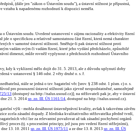
dpisů, (dále jen "zákon o Ústavním soudu"), a ústavní stížnost je přípustná,
 ve vztahu k napadenému rozhodnutí k dispozici neměla.
na o Ústavním soudu. Uvedené ustanovení v zájmu racionality a efektivity řízení
jde o specifickou a relativně samostatnou část řízení, která nemá charakter
ých v samotné ústavní stížnosti. Směřuje-li pak ústavní stížnost proti
taným vadám svým či vadám řízení, které jeho vydání předcházelo, způsobilé
vněprávní dimenzi, může rovněž vyplynout z předchozích rozhodnutí Ústavního
vy, kdy k vyklizení mělo dojít do 31. 5. 2013, ale z důvodu uplynutí doby
ená v ustanovení § 146 odst. 2 věty druhé o. s. ř.
atelná, stále se jedná o tzv. bagatelní věc [srov. § 238 odst. 1 písm. c) o. s.
ý důvod pro posouzení ústavní stížnosti jako zjevně neopodstatněné, samozřejmě
 3725/13
(dostupný na http://nalus.usoud.cz)]; na stěžovateli pak je, aby v ústavní
e dne 21. 5. 2014
sp. zn. III. ÚS 1161/14
, dostupné na http://nalus.usoud.cz).
 bagatelní výši - mohla dosáhnout ústavněprávní kvality, avšak k takovému závěru
ice zcela zásadní dopady. Z hlediska kvalitativního stěžovatelka předně tvrdí,
h bagatelních věcí lze za relevantní považovat až tak zásadní pochybení orgánů
ý proces (tj. s procesními principy, jež jsou pro vedení řízení stěžejními),
 dne 13. 10. 2011
sp. zn. III. ÚS 1975/11
a ze dne 13. 8. 2013
sp. zn. III. ÚS