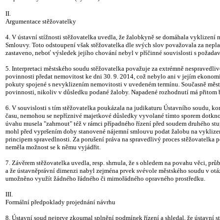
II.
Argumentace stěžovatelky
4. V ústavní stížnosti stěžovatelka uvedla, že žalobkyně se domáhala vyklizení
Smlouvy. Toto odstoupení však stěžovatelka dle svých slov považovala za neplatn
zastaveno, neboť výsledek jejího chování nebyl v příčinné souvislosti s požada
5. Interpretaci městského soudu stěžovatelka považuje za extrémně nespravedlivo
povinnosti předat nemovitost ke dni 30. 9. 2014, což nebylo ani v jejím ekono
pokuty spojené s nevyklizením nemovitosti v uvedeném termínu. Současně měst
povinnosti, nikoliv v důsledku podané žaloby. Napadené rozhodnutí má přitom 
6. V souvislosti s tím stěžovatelka poukázala na judikaturu Ústavního soudu, ko
času, nemohou se nepříznivé majetkové důsledky vyvolané tímto sporem dotknou
úvahu musela "zahrnout" též v rámci případného řízení před soudem druhého stu
mohl před vypršením doby stanovené nájemní smlouvu podat žalobu na vyklizení 
principem spravedlnosti. Za porušení práva na spravedlivý proces stěžovatelka 
neměla možnost se k němu vyjádřit.
7. Závěrem stěžovatelka uvedla, resp. shrnula, že s ohledem na povahu věci, pr
a že ústavněprávní dimenzi nabyl zejména prvek svévole městského soudu v otáz
umožněno využít žádného řádného či mimořádného opravného prostředku.
III.
Formální předpoklady projednání návrhu
8. Ústavní soud nejprve zkoumal splnění podmínek řízení a shledal, že ústavní s