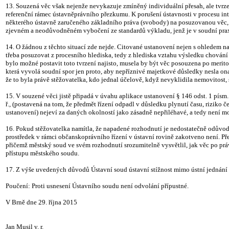
13. Souzená věc však nejenže nevykazuje zmíněný individuální přesah, ale tvrze
referenční rámec ústavněprávního přezkumu. K porušení ústavnosti v procesu int
některého ústavně zaručeného základního práva (svobody) na posuzovanou věc, n
zjevném a neodůvodněném vybočení ze standardů výkladu, jenž je v soudní prax
14. O žádnou z těchto situací zde nejde. Citované ustanovení nejen s ohledem na
třeba posuzovat z procesního hlediska, tedy z hlediska vztahu výsledku chová
bylo možné postavit toto tvrzení najisto, musela by být věc posouzena po merito
která vyvolá soudní spor jen proto, aby nepříznivé majetkové důsledky nesla on
že to byla právě stěžovatelka, kdo jednal účelově, když nevyklidila nemovitos
15. V souzené věci jistě připadá v úvahu aplikace ustanovení § 146 odst. 1 písm. b
ř., (postavená na tom, že předmět řízení odpadl v důsledku plynutí času, riziko 
ustanovení) nejeví za daných okolností jako zásadně nepřiléhavé, a tedy není mo
16. Pokud stěžovatelka namítla, že napadené rozhodnutí je nedostatečně odůvo
prostředek v rámci občanskoprávního řízení v ústavní rovině zakotveno není. Pře
přičemž městský soud ve svém rozhodnutí srozumitelně vysvětlil, jak věc po práv
přístupu městského soudu.
17. Z výše uvedených důvodů Ústavní soud ústavní stížnost mimo ústní jednání b
Poučení: Proti usnesení Ústavního soudu není odvolání přípustné.
V Brně dne 29. října 2015
Jan Musil v. r.