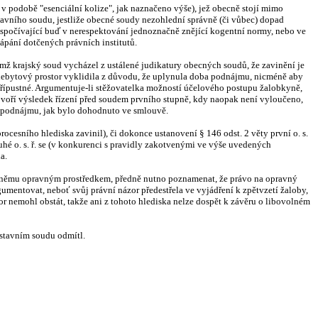
v podobě "esenciální kolize", jak naznačeno výše), jež obecně stojí mimo
tavního soudu, jestliže obecné soudy nezohlední správně (či vůbec) dopad
 spočívající buď v nerespektování jednoznačně znějící kogentní normy, nebo ve
pání dotčených právních institutů.
čemž krajský soud vycházel z ustálené judikatury obecných soudů, že zavinění je
nebytový prostor vyklidila z důvodu, že uplynula doba podnájmu, nicméně aby
í přípustné. Argumentuje-li stěžovatelka možností účelového postupu žalobkyně,
hovoří výsledek řízení před soudem prvního stupně, kdy naopak není vyloučeno,
ní podnájmu, jak bylo dohodnuto ve smlouvě.
procesního hlediska zavinil), či dokonce ustanovení § 146 odst. 2 věty první o. s.
ruhé o. s. ř. se (v konkurenci s pravidly zakotvenými ve výše uvedených
a.
ti němu opravným prostředkem, předně nutno poznamenat, že právo na opravný
umentovat, neboť svůj právní názor předestřela ve vyjádření k zpětvzetí žaloby,
or nemohl obstát, takže ani z tohoto hlediska nelze dospět k závěru o libovolném
Ústavním soudu odmítl.