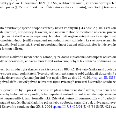
davky § 29 až 31 zákona č. 182/1993 Sb., o Ústavním soudu, ve znění pozdějších pře
ého práva (§ 75 odst. 1 zákona o Ústavním soudu a contrario), resp. žádný takový
 tato představuje zjevně neopodstatněný návrh ve smyslu § 43 odst. 2 písm. a) záko
 předtím, než dospěje k závěru, že o návrhu rozhodne meritorně nálezem, přičemž 
 jen na základě obsahu napadených rozhodnutí orgánů veřejné moci a údajů obsažen
neopodstatněnou, jestliže napadené rozhodnutí není vzhledem ke své povaze, namí
 ústavněprávní dimenzi. Zjevná neopodstatněnost ústavní stížnosti, přes její ústa
h formou nálezu.
yklidila z důvodu uvedeného v žalobě, tj. že došlo k platnému odstoupení od smlou
dy že nezavinila, že řízení muselo být zastaveno; nebyla tak splněna podmínka uved
cných soudů byla zkrácena na částce cca 38 880 Kč. Byť tato částka není zcela zanedb
o) ve sporu mezi podnikateli. Tyto skutečnosti pak samy o sobě zakládají dostatečn
iska ústavnosti významným činí [viz např. nález ze dne 10. 4. 2014
sp. zn. III. ÚS
ho právní sféře ústavněprávně relevantní újmu (viz např. usnesení Ústavního soudu z
ti vyvodit, že by - i přes skutečnost, že jde o náhradu nákladů řízení, nota bene v
z čeho by bylo možné vyvodit, že by napadené rozhodnutí mělo mít do majetkové poz
rémně nespravedlivá, resp. formalistická. Zde však nutno připomenout, že v případec
stavně zaručeného základního práva nebo svobody, zpravidla pak práva na spravedliv
ní Ústavního soudu ze dne 25. 8. 2004
sp. zn. III. ÚS 405/04
(U 43/34 SbNU 421), ze