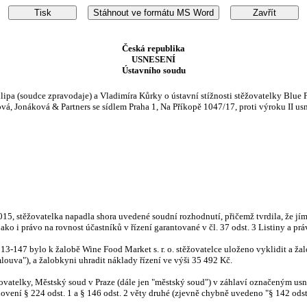
Česká republika
USNESENÍ
Ústavního soudu
pa (soudce zpravodaje) a Vladimíra Kůrky o ústavní stížnosti stěžovatelky Blue Fjo
 Jonáková & Partners se sídlem Praha 1, Na Příkopě 1047/17, proti výroku II usn
015, stěžovatelka napadla shora uvedené soudní rozhodnutí, přičemž tvrdila, že jím
 jako i právo na rovnost účastníků v řízení garantované v čl. 37 odst. 3 Listiny a prá
3-147 bylo k žalobě Wine Food Market s. r. o. stěžovatelce uloženo vyklidit a žal
ouva"), a žalobkyni uhradit náklady řízení ve výši 35 492 Kč.
žovatelky, Městský soud v Praze (dále jen "městský soud") v záhlaví označeným usn
anovení § 224 odst. 1 a § 146 odst. 2 věty druhé (zjevně chybně uvedeno "§ 142 odst.