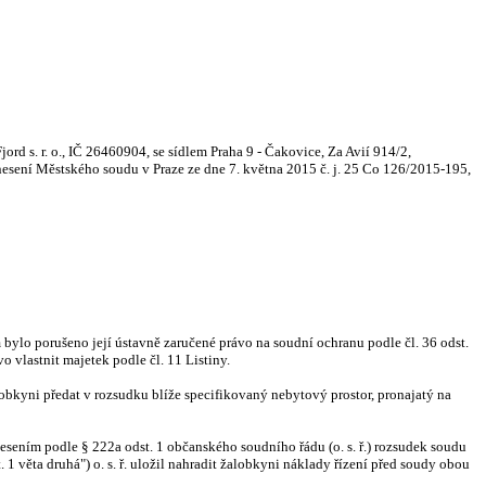
rd s. r. o., IČ 26460904, se sídlem Praha 9 - Čakovice, Za Avií 914/2,
esení Městského soudu v Praze ze dne 7. května 2015 č. j. 25 Co 126/2015-195,
 bylo porušeno její ústavně zaručené právo na soudní ochranu podle čl. 36 odst.
vo vlastnit majetek podle čl. 11 Listiny.
obkyni předat v rozsudku blíže specifikovaný nebytový prostor, pronajatý na
esením podle § 222a odst. 1 občanského soudního řádu (o. s. ř.) rozsudek soudu
 1 věta druhá") o. s. ř. uložil nahradit žalobkyni náklady řízení před soudy obou