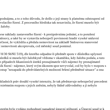
podnájmu, a to z toho důvodu, že došlo z její strany k platnému odstoupení od
olacího řízení. Z procesního hlediska tak nezavinila, že řízení muselo být
 žaloby.
ese náklady zastaveného řízení - k protiprávnímu jednání, a to porušení
louvy, a také by se vystavila nebezpečí povinnosti hradit vysoké smluvní
čnost, že vyklidila a předala nemovitost na základě Smlouvou stanovené
í nemovitosti akceptovala, což městský soud pominul.
 8/30 SbNU 519), dle kterého odpadne-li předmět sporu v důsledku uplynutí
sledků si musela být žalobkyně vědoma v okamžiku, kdy žalobu podala, a tuto
 případech šikanózních ústrků pronajímatele vůči nájemci by pronajímatel
k řízení - nájemce, který svým úkonem spor nevyvolal, což by bylo v rozporu s
 postup "nezapadá do předvídatelných možností řešení předmětné situace" a ona
ákladních práv dosáhl vysoké intenzity, že tak představuje nebezpečný precedent
 extrémním rozporu s jejich zněním, nebyly řádně zdůvodněny a jí nebylo
 kterém bylo vydáno rozhodnutí napadené ústavní stížností, a Ústavní soud je k