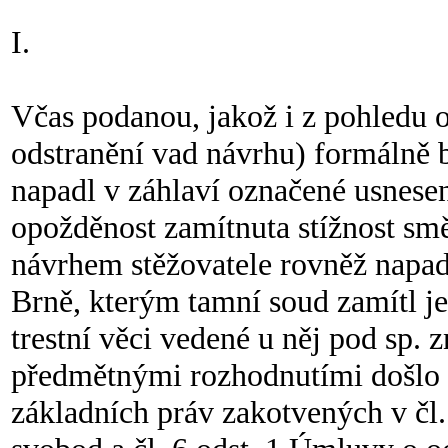
I.
Včas podanou, jakož i z pohledu o
odstranění vad návrhu) formálně b
napadl v záhlaví označené usnese
opožděnost zamítnuta stížnost sm
návrhem stěžovatele rovněž napa
Brně, kterým tamní soud zamítl j
trestní věci vedené u něj pod sp. z
předmětnými rozhodnutími došlo 
základních práv zakotvených v čl.