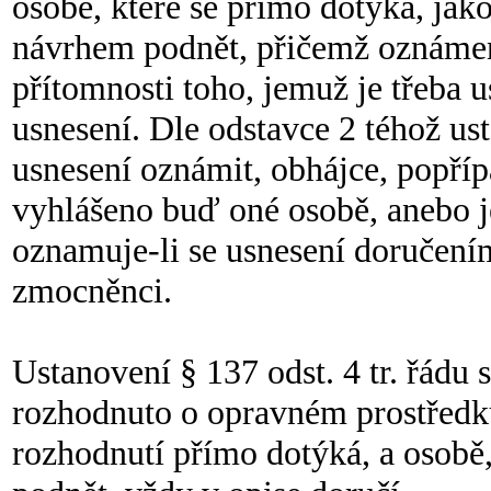
osobě, které se přímo dotýká, jak
návrhem podnět, přičemž oznámen
přítomnosti toho, jemuž je třeba 
usnesení. Dle odstavce 2 téhož ust
usnesení oznámit, obhájce, popříp
vyhlášeno buď oné osobě, anebo j
oznamuje-li se usnesení doručením
zmocněnci.
Ustanovení § 137 odst. 4 tr. řádu 
rozhodnuto o opravném prostředku,
rozhodnutí přímo dotýká, a osobě