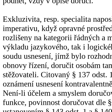
podnět, vždy v opise doručí.
Exkluzivita, resp. specialita na
imperativu, když opravné prostře
rozlišeny na kategorii řádných a 
výkladu jazykového, tak i logické
soudu usnesení, jímž bylo rozhod
obnovy řízení, doručit osobám ta
stěžovateli. Citovaný § 137 odst. 
oznámení usnesení kontravalentn
Není-li účelem a smyslem doručov
funkce, povinnost doručovat dle § 
ustanovením § 143 odst. 1 a § 140 