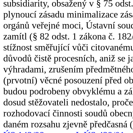
subsidiarity, obsažený v § 75 odst
plynoucí zásadu minimalizace zás
orgánů veřejné moci, Ústavní sou
zamítl (§ 82 odst. 1 zákona č. 182
stížnost směřující vůči citované
důvodů čistě procesních, aniž se 
výhradami, zrušením předmětného u
(prvotní) věcné posouzení před o
budou podrobeny obvyklému a zák
dosud stěžovateli nedostalo, proč
rozhodovací činnosti soudů obecný
daném rozsahu zjevně předčasná 