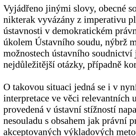
Vyjádřeno jinými slovy, obecné so
nikterak vyvázány z imperativu pl
ústavnosti v demokratickém právn
úkolem Ústavního soudu, nýbrž mu
možnostech ústavního soudnictví je
nejdůležitější otázky, případně ko
O takovou situaci jedná se i v ny
interpretace ve věci relevantních
provedená v ústavní stížností na
nesouladu s obsahem jak právní pr
akceptovaných výkladových metod