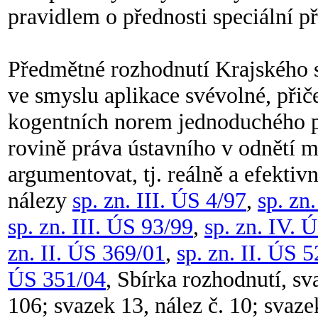
pravidlem o přednosti speciální 
Předmětné rozhodnutí Krajského s
ve smyslu aplikace svévolné, při
kogentních norem jednoduchého pr
rovině práva ústavního v odnětí m
argumentovat, tj. reálně a efektiv
nálezy
sp. zn. III. ÚS 4/97
,
sp. zn
sp. zn. III. ÚS 93/99
,
sp. zn. IV. 
zn. II. ÚS 369/01
,
sp. zn. II. ÚS 
ÚS 351/04
, Sbírka rozhodnutí, sv
106; svazek 13, nález č. 10; svaze