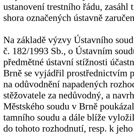
ustanovení trestního řádu, zasáhl 
shora označených ústavně zaručen
Na základě výzvy Ústavního soudu 
č. 182/1993 Sb., o Ústavním soudu
předmětné ústavní stížnosti účastn
Brně se vyjádřil prostřednictvím 
na odůvodnění napadených rozhodn
stěžovatele za nedůvodný, a navrh
Městského soudu v Brně poukázal
tamního soudu a dále blíže vyloži
do tohoto rozhodnutí, resp. k jeh