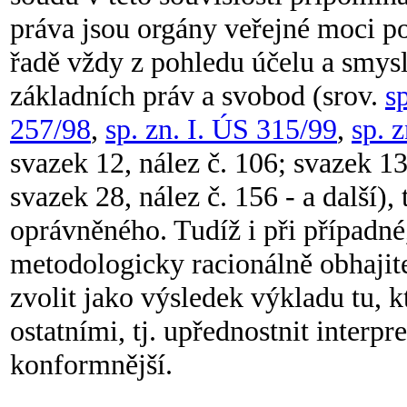
práva jsou orgány veřejné moci po
řadě vždy z pohledu účelu a smys
základních práv a svobod (srov.
s
257/98
,
sp. zn. I. ÚS 315/99
,
sp. 
svazek 12, nález č. 106; svazek 13
svazek 28, nález č. 156 - a další)
oprávněného. Tudíž i při případn
metodologicky racionálně obhajite
zvolit jako výsledek výkladu tu, 
ostatními, tj. upřednostnit interpr
konformnější.