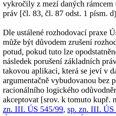
vykročily z mezí daných rámcem 
práv [čl. 83, čl. 87 odst. 1 písm. d
Dle ustálené rozhodovací praxe Ú
může být důvodem zrušení rozhod
potud, pokud tuto lze opodstatněně
následek porušení základních práv 
takovou aplikaci, která se jeví v 
argumentačně vybudovanou bez př
racionálního logického odůvodněn
akceptovat [srov. k tomuto kupř. 
zn. III. ÚS 545/99
,
sp. zn. III. ÚS