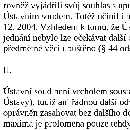
rovněž vyjádřili svůj souhlas s u
Ústavním soudem. Totéž učinil i 
12. 2004. Vzhledem k tomu, že Ús
jednání nebylo lze očekávat další 
předmětné věci upuštěno (§ 44 ods
II.
Ústavní soud není vrcholem soust
Ústavy), tudíž ani řádnou další od
oprávněn zasahovat bez dalšího d
maxima je prolomena pouze tehdy,