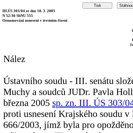
III.ÚS 303/04 ze dne 10. 3. 2005
N 52/36 SbNU 555
Oznamování usnesení v trestním řízení
J
Nález
Ústavního soudu - III. senátu slo
Muchy a soudců JUDr. Pavla Hollä
března 2005
sp. zn. III. ÚS 303/0
proti usnesení Krajského soudu v 
666/2003, jímž byla pro opožděnos