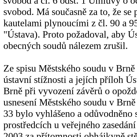
svobod a čl. 6 odst. 1 Úmluvy o o
svobod. Má současně za to, že se 
kautelami plynoucími z čl. 90 a 9
"Ústava). Proto požadoval, aby Ú
obecných soudů nálezem zrušil.
Ze spisu Městského soudu v Brně s
ústavní stížnosti a jejích příloh Ú
Brně při vyvození závěrů o opoždě
usnesení Městského soudu v Brně z
33 bylo vyhlášeno a odůvodněno 
prostředcích u veřejného zasedán
2003 za přítomnosti obhájkyně stě