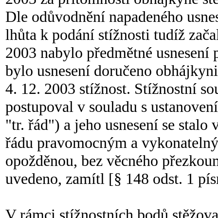
Dle odůvodnění napadeného usnese
lhůta k podání stížnosti tudíž zač
2003 nabylo předmětné usnesení p
bylo usnesení doručeno obhájkyni 
4. 12. 2003 stížnost. Stížnostní s
postupoval v souladu s ustanovením
"tr. řád") a jeho usnesení se stalo 
řádu pravomocným a vykonatelným
opožděnou, bez věcného přezkoum
uvedeno, zamítl [§ 148 odst. 1 písm
V rámci stížnostních bodů stěžova