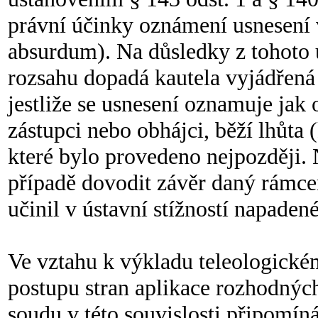
právní účinky oznámení usnesení
absurdum). Na důsledky z tohoto
rozsahu dopadá kautela vyjádřená v
jestliže se usnesení oznamuje ja
zástupci nebo obhájci, běží lhůta 
které bylo provedeno nejpozději
případě dovodit závěr daný rámcem 
učinil v ústavní stížností napade
Ve vztahu k výkladu teleologick
postupu stran aplikace rozhodných
soudu v této souvislosti připomín