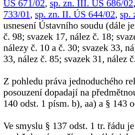
ÚS 671/02
,
sp. zn. III. ÚS 686/02
733/01
,
sp. zn. II. ÚS 644/02
,
sp.
usnesení Ústavního soudu (dále je
č. 98; svazek 17, nález č. 18; svaz
nálezy č. 10 a č. 30; svazek 33, ná
33, nález č. 85; svazek 31, nález č.
Z pohledu práva jednoduchého rel
posouzení dopadají na předmětnou 
140 odst. 1 písm. b), aa) a § 143 od
Ve smyslu § 137 odst. 1 tr. řádu j