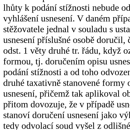
lhůty k podání stížnosti nebude od
vyhlášení usnesení. V daném příp
stěžovatele jednal v souladu s ust
usnesení příslušné osobě doručil,
odst. 1 věty druhé tr. řádu, když 
formou, tj. doručením opisu usnes
podání stížnosti a od toho odvoz
druhé taxativně stanovené formy o
usnesení, přičemž tak aplikoval 
přitom dovozuje, že v případě us
stanoví doručení usnesení jako v
tedy odvolací soud vyšel z odliš