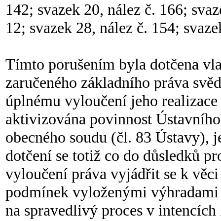
142; svazek 20, nález č. 166; svaz
12; svazek 28, nález č. 154; svaze
Tímto porušením byla dotčena vla
zaručeného základního práva svědč
úplnému vyloučení jeho realizace 
aktivizována povinnost Ústavního
obecného soudu (čl. 83 Ústavy), j
dotčení se totiž co do důsledků p
vyloučení práva vyjádřit se k věci
podmínek vyloženými výhradami 
na spravedlivý proces v intencích k