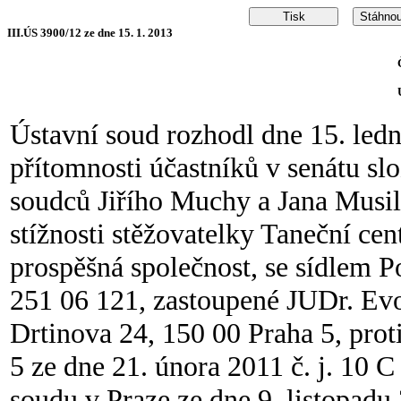
III.ÚS 3900/12 ze dne 15. 1. 2013
Ústavní soud rozhodl dne 15. led
přítomnosti účastníků v senátu s
soudců Jiřího Muchy a Jana Musil
stížnosti stěžovatelky Taneční ce
prospěšná společnost, se sídlem 
251 06 121, zastoupené JUDr. Ev
Drtinova 24, 150 00 Praha 5, pro
5 ze dne 21. února 2011 č. j. 10 
soudu v Praze ze dne 9. listopadu