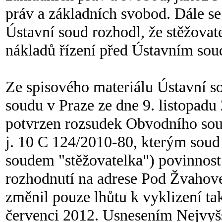
práv a základních svobod. Dále se
Ústavní soud rozhodl, že stěžovat
nákladů řízení před Ústavním so
Ze spisového materiálu Ústavní s
soudu v Praze ze dne 9. listopadu
potvrzen rozsudek Obvodního soud
j. 10 C 124/2010-80, kterým soud 
soudem "stěžovatelka") povinnost 
rozhodnutí na adrese Pod Žvahov
změnil pouze lhůtu k vyklizení tak
červenci 2012. Usnesením Nejvyšš