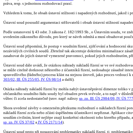
práva, resp. s jednotnou rozhodovací praxí.
Vzhledem k tomu, že obsah ústavní stížnosti i napadených rozhodnutí, jakož i pr
Ústavní soud posoudil argumentaci stěžovatelů i obsah ústavní stížností napaden
Podle ustanovení § 43 odst. 3 zákona č. 182/1993 Sb., o Ústavním soudu, ve zn
uvedením zákonného důvodu, pro který se návrh odmítá a musí obsahovat poučen
Ústavní soud připomíná, že postup v soudním řízení, zjišťování a hodnocení skut
nezávislých civilních soudů. Zřetelně tak akcentuje doktrínu minimalizace zásahů
zasahovat do jejich ústavně vymezené pravomoci, pokud jejich rozhodnutím, pří
Ústavní soud dále uvádí, že otázkou náhrady nákladů řízení se ve své rozhodov
se může citelně dotknout některého z účastníků řízení, nedosahuje zásadně intenz
spravedlivého (řádného) procesu klást na stejnou úroveň, jako proces vedoucí k 
303/02
,
III. ÚS 255/05
,
IV. ÚS 98/14
a další).
Otázka náhrady nákladů řízení by mohla nabýt ústavněprávní dimenze toliko v př
občanského soudního řádu soudy byl obsažen prvek svévole, a to např. v důsled
vůbec či zcela nedostatečně (srov. např. nálezy
sp. zn. III. ÚS 2984/09
,
IV. ÚS 77
Shora uvedené závěry o omezeném přezkumu rozhodnutí o nákladech řízení potom 
nákladů řízení zcela nebo zčásti úspěšnému účastníkovi nepřiznat. Aplikace cit
soudům civilním, které nejlépe znají konkrétní okolnosti toho kterého případu, 
sp. zn. IV. ÚS 37/02
a
IV. ÚS 2171/14
).
Ústavní soud proto při posuzování problematiky nákladů řízení, tj. problematik