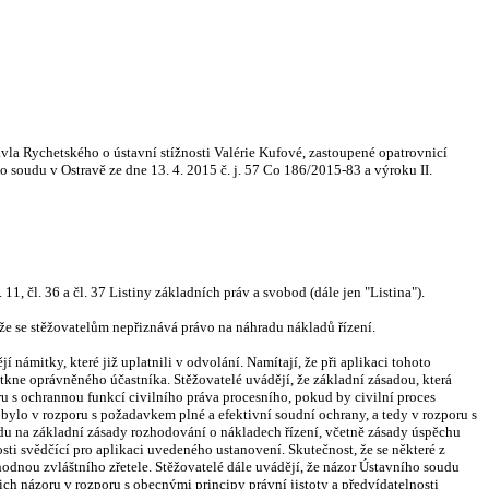
vla Rychetského o ústavní stížnosti Valérie Kufové, zastoupené opatrovnicí
oudu v Ostravě ze dne 13. 4. 2015 č. j. 57 Co 186/2015-83 a výroku II.
1, čl. 36 a čl. 37 Listiny základních práv a svobod (dále jen "Listina").
že se stěžovatelům nepřiznává právo na náhradu nákladů řízení.
í námitky, které již uplatnili v odvolání. Namítají, že při aplikaci tohoto
tkne oprávněného účastníka. Stěžovatelé uvádějí, že základní zásadou, která
oru s ochrannou funkcí civilního práva procesního, pokud by civilní proces
bylo v rozporu s požadavkem plné a efektivní soudní ochrany, a tedy v rozporu s
hledu na základní zásady rozhodování o nákladech řízení, včetně zásady úspěchu
ti svědčící pro aplikaci uvedeného ustanovení. Skutečnost, že se některé z
odnou zvláštního zřetele. Stěžovatelé dále uvádějí, že názor Ústavního soudu
ich názoru v rozporu s obecnými principy právní jistoty a předvídatelnosti