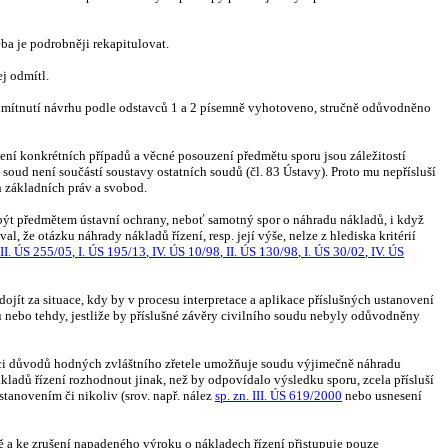
ba je podrobněji rekapitulovat.
j odmítl.
 odmítnutí návrhu podle odstavců 1 a 2 písemně vyhotoveno, stručně odůvodněno
šení konkrétních případů a věcné posouzení předmětu sporu jsou záležitostí
soud není součástí soustavy ostatních soudů (čl. 83 Ústavy). Proto mu nepřísluší
 základních práv a svobod.
 být předmětem ústavní ochrany, neboť samotný spor o náhradu nákladů, i když
 že otázku náhrady nákladů řízení, resp. její výše, nelze z hlediska kritérií
II. ÚS 255/05
,
I. ÚS 195/13
,
IV. ÚS 10/98
,
II. ÚS 130/98
,
I. ÚS 30/02
,
IV. ÚS
jít za situace, kdy by v procesu interpretace a aplikace příslušných ustanovení
 nebo tehdy, jestliže by příslušné závěry civilního soudu nebyly odůvodněny
tenci důvodů hodných zvláštního zřetele umožňuje soudu výjimečně náhradu
ladů řízení rozhodnout jinak, než by odpovídalo výsledku sporu, zcela přísluší
stanovením či nikoliv (srov. např. nález
sp. zn. III. ÚS 619/2000
nebo usnesení
ě a ke zrušení napadeného výroku o nákladech řízení přistupuje pouze