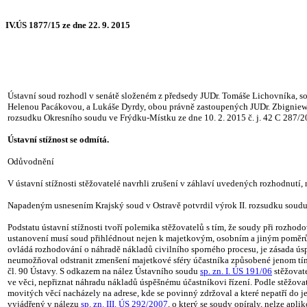
IV.ÚS 1877/15 ze dne 22. 9. 2015
Ústavní soud rozhodl v senátě složeném z předsedy JUDr. Tomáše Lichovníka, so
Helenou Pacákovou, a Lukáše Dyrdy, obou právně zastoupených JUDr. Zbigniewem
rozsudku Okresního soudu ve Frýdku-Místku ze dne 10. 2. 2015 č. j. 42 C 287/2
Ústavní stížnost se odmítá.
Odůvodnění
V ústavní stížnosti stěžovatelé navrhli zrušení v záhlaví uvedených rozhodnutí, n
Napadeným usnesením Krajský soud v Ostravě potvrdil výrok II. rozsudku soudu 
Podstatu ústavní stížnosti tvoří polemika stěžovatelů s tím, že soudy při rozhodo
ustanovení musí soud přihlédnout nejen k majetkovým, osobním a jiným poměrům t
ovládá rozhodování o náhradě nákladů civilního sporného procesu, je zásada úspě
neumožňoval odstranit zmenšení majetkové sféry účastníka způsobené jenom tím, 
čl. 90 Ústavy. S odkazem na nález Ústavního soudu
sp. zn. I. ÚS 191/06
stěžovate
ve věci, nepřiznat náhradu nákladů úspěšnému účastníkovi řízení. Podle stěžovat
movitých věcí nacházely na adrese, kde se povinný zdržoval a které nepatří do 
vyjádřený v nálezu
sp. zn. III. ÚS 292/2007
, o který se soudy opíraly, nelze apl