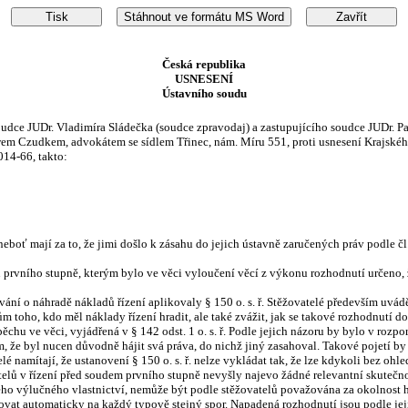
Česká republika
USNESENÍ
Ústavního soudu
udce JUDr. Vladimíra Sládečka (soudce zpravodaj) a zastupujícího soudce JUDr. Pa
 Czudkem, advokátem se sídlem Třinec, nám. Míru 551, proti usnesení Krajského s
014-66, takto:
eboť mají za to, že jimi došlo k zásahu do jejich ústavně zaručených práv podle čl. 1
prvního stupně, kterým bylo ve věci vyloučení věcí z výkonu rozhodnutí určeno, 
vání o náhradě nákladů řízení aplikovaly § 150 o. s. ř. Stěžovatelé především uváděj
oho, kdo měl náklady řízení hradit, ale také zvážit, jak se takové rozhodnutí do
chu ve věci, vyjádřená v § 142 odst. 1 o. s. ř. Podle jejich názoru by bylo v rozp
že byl nucen důvodně hájit svá práva, do nichž jiný zasahoval. Takové pojetí by 
lé namítají, že ustanovení § 150 o. s. ř. nelze vykládat tak, že lze kdykoli bez o
elů v řízení před soudem prvního stupně nevyšly najevo žádné relevantní skutečnos
jeho výlučného vlastnictví, nemůže být podle stěžovatelů považována za okolnost h
ikovat automaticky na každý typově stejný spor. Napadená rozhodnutí jsou podle jej