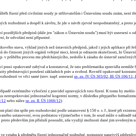
ůběh řízení před civilními soudy je stěžovatelům i Ústavnímu soudu znám, není tře
ých rozhodnutí a dospěl k závěru, že jde o návrh zjevně neopodstatněný, a proto je
ění pozdějších předpisů (dále jen "zákon o Ústavním soudu") musí být usnesení o
í, že odvolání není přípustné.
kového stavu, výklad jiných než ústavních předpisů, jakož i jejich aplikace při ře
 do činnosti jiných orgánů veřejné moci, která je odrazem skutečnosti, že Ústavní 
p. v průběhu procesu mu předcházejícího, nedošlo k zásahu do ústavně zaručených
ací praxi opakovaně zabýval a konstatoval, že tato problematika zpravidla nemůže
ity představující porušení základních práv a svobod. Rovněž opakovaně konstatoval,
rozhodnutí ve věci samé (srov. např. usnesení
sp. zn. IV. ÚS 303/02
,
III. ÚS 106/11
,
I
ípadě extrémního vybočení z pravidel upravujících toto řízení. K tomu by mohlo do
ku nerespektování jednoznačné kogentní normy, v důsledku přepjatého formalizmu
7/12
nebo nález
sp. zn. II. ÚS 1066/12
).
platí tím spíše pro rozhodování podle ustanovení § 150 o. s. ř., které při exis
ovaného ustanovení, svou podstatou výjimečného v tom, že soud může o náhradě nák
a proto především jim přísluší posoudit, zda využijí možnosti dané jim uvedeným u
y ve vztahu k předmětu řízení jednoznačně podružné, postupuje nanejvýš zdrženliv