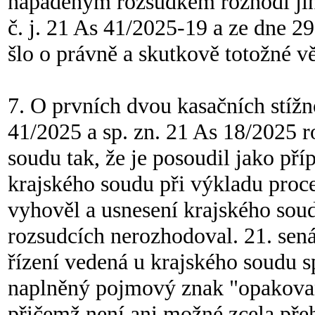
napadeným rozsudkem rozhodl jina
č. j. 21 As 41/2025-19 a ze dne 29
šlo o právně a skutkově totožné vě
7. O prvních dvou kasačních stížn
41/2025 a sp. zn. 21 As 18/2025 r
soudu tak, že je posoudil jako př
krajského soudu při výkladu proc
vyhověl a usnesení krajského soud
rozsudcích nerozhodoval. 21. sená
řízení vedená u krajského soudu s
naplněný pojmový znak "opakovan
přičemž není ani možné zcela přeh