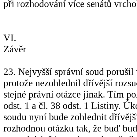
při rozhodování více senátů vrcho
VI.
Závěr
23. Nejvyšší správní soud porušil 
protože nezohlednil dřívější rozs
stejné právní otázce jinak. Tím po
odst. 1 a čl. 38 odst. 1 Listiny. 
soudu nyní bude zohlednit dřívějš
rozhodnou otázku tak, že buď bude