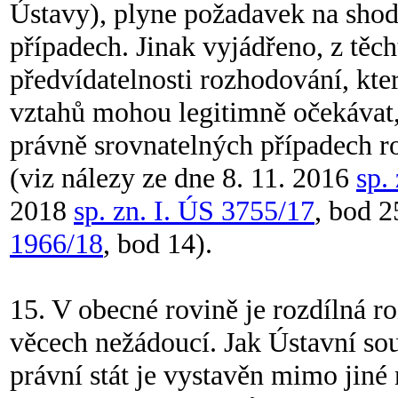
Ústavy), plyne požadavek na sho
případech. Jinak vyjádřeno, z těc
předvídatelnosti rozhodování, kte
vztahů mohou legitimně očekávat,
právně srovnatelných případech r
(viz nálezy ze dne 8. 11. 2016
sp.
2018
sp. zn. I. ÚS 3755/17
, bod 2
1966/18
, bod 14).
15. V obecné rovině je rozdílná 
věcech nežádoucí. Jak Ústavní soud
právní stát je vystavěn mimo jiné