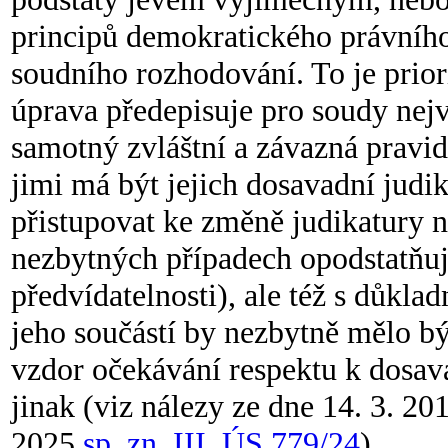
principů demokratického právního 
soudního rozhodování. To je prio
úprava předepisuje pro soudy nejv
samotný zvláštní a závazná pravid
jimi má být jejich dosavadní jud
přistupovat ke změně judikatury ne
nezbytných případech opodstatňuj
předvídatelnosti), ale též s důk
jeho součástí by nezbytně mělo bý
vzdor očekávání respektu k dosav
jinak (viz nálezy ze dne 14. 3. 2
2025
sp. zn. III. ÚS 779/24
).