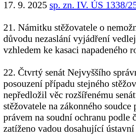
17. 9. 2025
sp. zn. IV. ÚS 1338/2
21. Námitku stěžovatele o nemožno
důvodu nezaslání vyjádření vedlej
vzhledem ke kasaci napadeného r
22. Čtvrtý senát Nejvyššího správ
posouzení případu stejného stěžov
nepředložil věc rozšířenému senát
stěžovatele na zákonného soudce po
právem na soudní ochranu podle čl
zatíženo vadou dosahující ústavní 