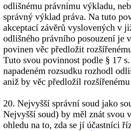
odlišnému právnímu výkladu, neb
správný výklad práva. Na tuto pov
akceptací závěrů vyslovených v j
odlišného právního posouzení je 
povinen věc předložit rozšířeném
Tuto svou povinnost podle § 17 s. ř
napadeném rozsudku rozhodl odliš
aniž by věc předložil rozšířenému
20. Nejvyšší správní soud jako so
Nejvyšší soud) by měl znát svou vl
ohledu na to, zda se jí účastníci ř