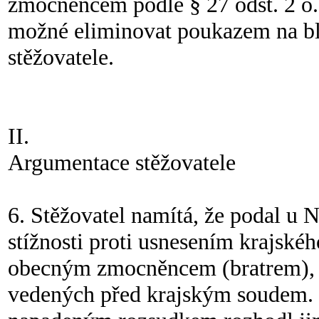
zmocněncem podle § 27 odst. 2 o. s. 
možné eliminovat poukazem na b
stěžovatele.
II.
Argumentace stěžovatele
6. Stěžovatel namítá, že podal u 
stížnosti proti usnesením krajské
obecným zmocněncem (bratrem), v
vedených před krajským soudem. P