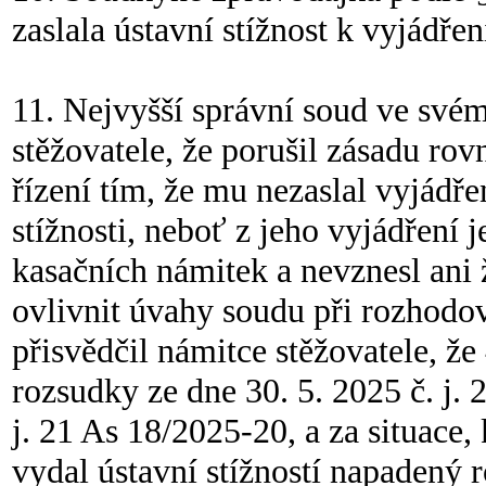
zaslala ústavní stížnost k vyjádřen
11. Nejvyšší správní soud ve své
stěžovatele, že porušil zásadu rov
řízení tím, že mu nezaslal vyjádře
stížnosti, neboť z jeho vyjádření
kasačních námitek a nevznesl ani
ovlivnit úvahy soudu při rozhodov
přisvědčil námitce stěžovatele, ž
rozsudky ze dne 30. 5. 2025 č. j. 
j. 21 As 18/2025-20, a za situace,
vydal ústavní stížností napadený r