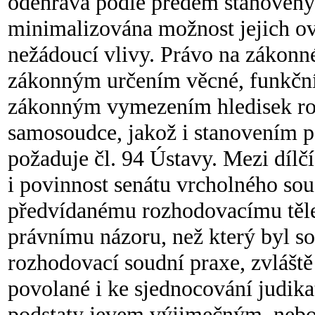
odehrává podle předem stanovený
minimalizována možnost jejich ovl
nežádoucí vlivy. Právo na zákonn
zákonným určením věcné, funkční 
zákonným vymezením hledisek roz
samosoudce, jakož i stanovením po
požaduje čl. 94 Ústavy. Mezi dílč
i povinnost senátu vrcholného so
předvídanému rozhodovacímu těles
právnímu názoru, než který byl 
rozhodovací soudní praxe, zvláště 
povolané i ke sjednocování judikat
podstaty jevem výjimečným, nebo