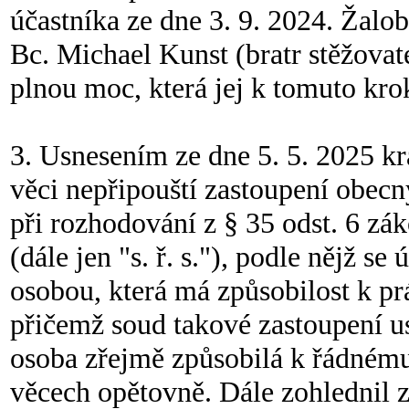
účastníka ze dne 3. 9. 2024. Žal
Bc. Michael Kunst (bratr stěžovate
plnou moc, která jej k tomuto kr
3. Usnesením ze dne 5. 5. 2025 kr
věci nepřipouští zastoupení obe
při rozhodování z § 35 odst. 6 zá
(dále jen "s. ř. s."), podle nějž s
osobou, která má způsobilost k 
přičemž soud takové zastoupení us
osoba zřejmě způsobilá k řádnému
věcech opětovně. Dále zohlednil 