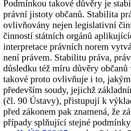
Podmínkou takové důvěry je stabil
právní jistoty občanů. Stabilita pr
ovlivňovány nejen legislativní činn
činností státních orgánů aplikujíc
interpretace právních norem vytvář
není právem. Stabilitu práva, práv
důsledku též míru důvěry občanů v
takové proto ovlivňuje i to, jaký
především soudy, jejichž základ
(čl. 90 Ústavy), přistupují k výkl
před zákonem pak znamená, že zá
případy splňující stejné podmínky