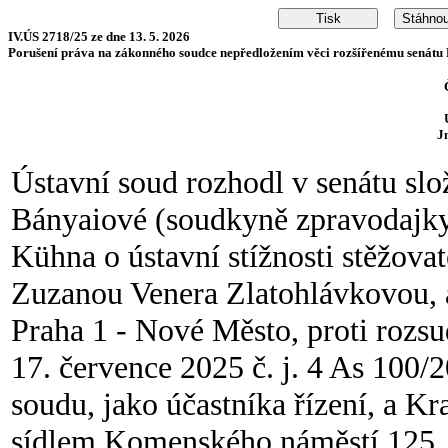
IV.ÚS 2718/25 ze dne 13. 5. 2026
Porušení práva na zákonného soudce nepředložením věci rozšířenému senátu
J
Ústavní soud rozhodl v senátu sl
Bányaiové (soudkyně zpravodajky
Kühna o ústavní stížnosti stěžov
Zuzanou Venera Zlatohlávkovou, 
Praha 1 - Nové Město, proti rozs
17. července 2025 č. j. 4 As 100/
soudu, jako účastníka řízení, a K
sídlem Komenského náměstí 125, P