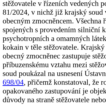
stěžovatele v řízeních vedených po
81/2024, v nichž již krajský soud
obecným zmocněncem. Všechna říz
spojených s provedením silniční k
psychotropních a omamných láte
kokain v těle stěžovatele. Krajsk
obecný zmocněnec zastupuje stěž
příbuzenskému vztahu mezi stěž
soud poukázal na usnesení Ústavn
698/04
, přičemž konstatoval, že 
opakovaného zastupování je objekt
důvody na straně stěžovatele neb