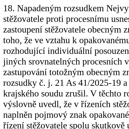
18. Napadeným rozsudkem Nejvyšší
stěžovatele proti procesnímu usne
zastoupení stěžovatele obecným 
toho, že ve vztahu k opakované
rozhodující individuální posouze
jiných srovnatelných procesních vě
zastupování totožným obecným z
rozsudky č. j. 21 As 41/2025-19 a
krajského soudu zrušil. V těchto 
výslovně uvedl, že v řízeních stě
naplněn pojmový znak opakovanéh
řízení stěžovatele spolu skutkově 