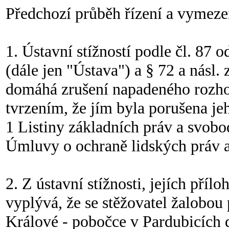
Předchozí průběh řízení a vymeze
1. Ústavní stížností podle čl. 87 
(dále jen "Ústava") a § 72 a násl
domáhá zrušení napadeného rozho
tvrzením, že jím byla porušena jeho
1 Listiny základních práv a svobod 
Úmluvy o ochraně lidských práv a
2. Z ústavní stížnosti, jejích pří
vyplývá, že se stěžovatel žalobo
Králové - pobočce v Pardubicích 