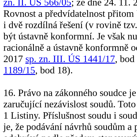
zn. II. ÚS 566/05
; ze dne 24. 11.
Rovnost a předvídatelnost přitom
i dvě rozdílná řešení (v rovině tz
být ústavně konformní. Je však nu
racionálně a ústavně konformně o
2017
sp. zn. III. ÚS 1441/17
, bod
1189/15
, bod 18).
16. Právo na zákonného soudce j
zaručující nezávislost soudů. Toto
1 Listiny. Příslušnost soudu i sou
je, že podávání návrhů soudům a 