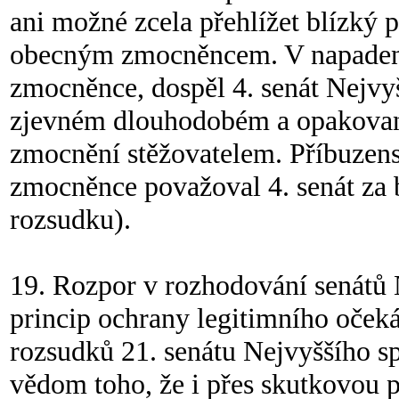
ani možné zcela přehlížet blízký 
obecným zmocněncem. V napadené
zmocněnce, dospěl 4. senát Nejvy
zjevném dlouhodobém a opakované
zmocnění stěžovatelem. Příbuzens
zmocněnce považoval 4. senát z
rozsudku).
19. Rozpor v rozhodování senátů 
princip ochrany legitimního očeká
rozsudků 21. senátu Nejvyššího sp
vědom toho, že i přes skutkovou 