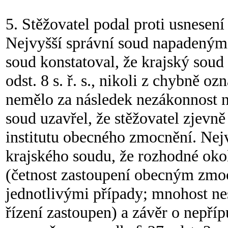
5. Stěžovatel podal proti usnesení
Nejvyšší správní soud napadeným 
soud konstatoval, že krajský soud
odst. 8 s. ř. s., nikoli z chybně oz
nemělo za následek nezákonnost n
soud uzavřel, že stěžovatel zjev
institutu obecného zmocnění. Nej
krajského soudu, že rozhodné okol
(četnost zastoupení obecným zmo
jednotlivými případy; mnohost neso
řízení zastoupen) a závěr o nepří