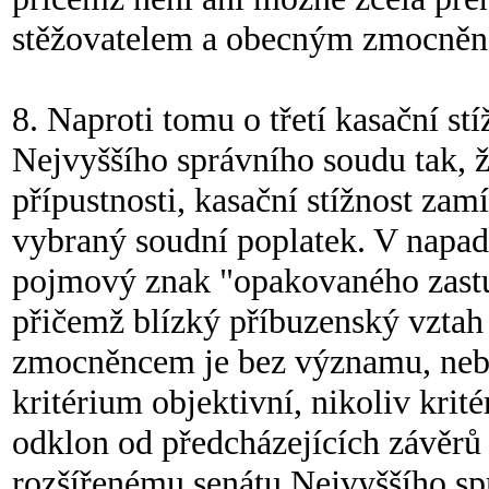
stěžovatelem a obecným zmocně
8. Naproti tomu o třetí kasační stí
Nejvyššího správního soudu tak, ž
přípustnosti, kasační stížnost zamí
vybraný soudní poplatek. V napad
pojmový znak "opakovaného zastu
přičemž blízký příbuzenský vzta
zmocněncem je bez významu, nebo
kritérium objektivní, nikoliv krit
odklon od předcházejících závěrů 
rozšířenému senátu Nejvyššího sp