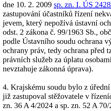
dne 10. 2. 2009
sp. zn. I. ÚS 242
zastupování účastníků řízení ne
jevem, který nepožívá ústavní oc
odst. 2 zákona č. 99/1963 Sb., obča
podle Ústavního soudu ochrana v
ochrany práv, tedy ochrana před 
právních služeb za úplatu osobami
nevztahuje zákonná úprava).
4. Krajskému soudu bylo z úředn
již zastupoval stěžovatele v říze
zn. 36 A 4/2024 a sp. zn. 52 A 7