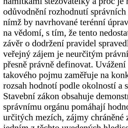
námitkami stěžovatelky a proč je
odůvodnění rozhodnutí správních 
nímž by navrhované terénní úprav
na vědomí, s tím, že tento nedost
závěr o dodržení pravidel spraved
veřejný zájem je neurčitým právn
přesně právně definovat. Uvážení 
takového pojmu zaměřuje na konkr
rozsah hodnotí podle okolností a 
Stavební zákon obsahuje demonstra
správnímu orgánu pomáhají hodnot
určitých mezích, zájmy chráněné 
jedním z těchto uvedených hledis