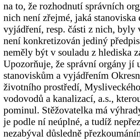
na to, že rozhodnutí správních or
nich není zřejmé, jaká stanoviska
vyjádření, resp. části z nich, byl
není konkretizován jediný předpi
neměly být v souladu z hlediska 
Upozorňuje, že správní orgány jí 
stanoviskům a vyjádřením Okresní
životního prostředí, Mysliveckého
vodovodů a kanalizací, a.s., kter
pominul. Stěžovatelka má výhrady
je podle ní neúplné, a tudíž nepře
nezabýval důsledně přezkoumáním