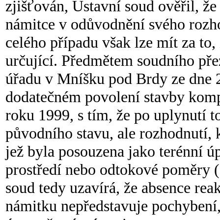
zjišťován, Ústavní soud ověřil, že
námitce v odůvodnění svého rozho
celého případu však lze mít za to,
určující. Předmětem soudního př
úřadu v Mníšku pod Brdy ze dne 2
dodatečném povolení stavby komp
roku 1999, s tím, že po uplynutí
původního stavu, ale rozhodnutí, 
jež byla posouzena jako terénní ú
prostředí nebo odtokové poměry (
soud tedy uzavírá, že absence rea
námitku nepředstavuje pochybení,