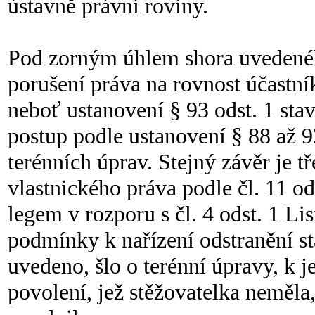
ústavně právní roviny.
Pod zorným úhlem shora uvedeného
porušení práva na rovnost účastníků
neboť ustanovení § 93 odst. 1 st
postup podle ustanovení § 88 až 
terénních úprav. Stejný závěr je tř
vlastnického práva podle čl. 11 od
legem v rozporu s čl. 4 odst. 1 Li
podmínky k nařízení odstranění st
uvedeno, šlo o terénní úpravy, k je
povolení, jež stěžovatelka neměl