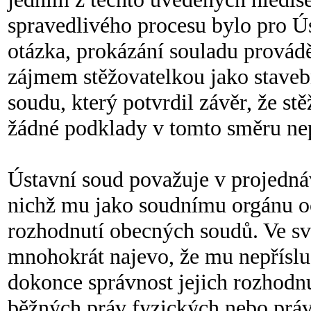
spravedlivého procesu bylo pro Ús
otázka, prokázání souladu provád
zájmem stěžovatelkou jako stav
soudu, který potvrdil závěr, že st
žádné podklady v tomto směru nep
Ústavní soud považuje v projedná
nichž mu jako soudnímu orgánu oc
rozhodnutí obecných soudů. Ve své
mnohokrát najevo, že mu nepříslu
dokonce správnost jejich rozhodn
běžných práv fyzických nebo prá