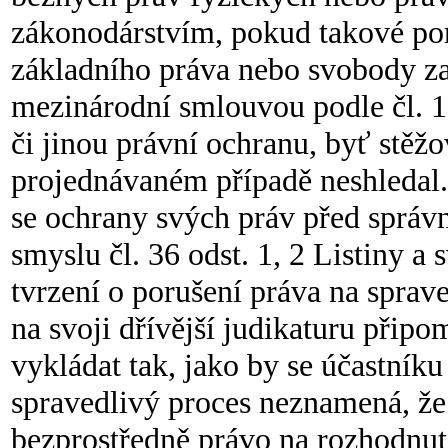
zákonodárstvím, pokud takové po
základního práva nebo svobody z
mezinárodní smlouvou podle čl. 1
či jinou právní ochranu, byť stěž
projednávaném případě neshledal
se ochrany svých práv před sprá
smyslu čl. 36 odst. 1, 2 Listiny a 
tvrzení o porušení práva na sprav
na svoji dřívější judikaturu přip
vykládat tak, jako by se účastníku
spravedlivý proces neznamená, že 
bezprostředně právo na rozhodnutí