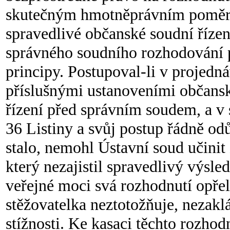
skutečným hmotněprávním poměrů
spravedlivé občanské soudní řízen
správného soudního rozhodování p
principy. Postupoval-li v projed
příslušnými ustanoveními občansk
řízení před správním soudem, a v 
36 Listiny a svůj postup řádně od
stalo, nemohl Ústavní soud učinit
který nezajistil spravedlivý výsl
veřejné moci svá rozhodnutí opřel
stěžovatelka neztotožňuje, nezakl
stížnosti. Ke kasaci těchto rozho