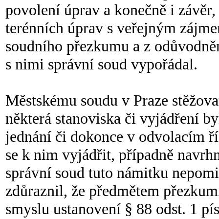
povolení úprav a konečně i závěr
terénních úprav s veřejným zájm
soudního přezkumu a z odůvodnění
s nimi správní soud vypořádal.
Městskému soudu v Praze stěžovat
některá stanoviska či vyjádření b
jednání či dokonce v odvolacím ří
se k nim vyjádřit, případně navrhn
správní soud tuto námitku nepomi
zdůraznil, že předmětem přezkumné
smyslu ustanovení § 88 odst. 1 pí