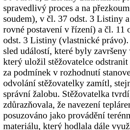
spravedlivý proces a na přezkoum
soudem), v čl. 37 odst. 3 Listiny 
rovné postavení v řízení) a čl. 11 od
odst. 3 Listiny (vlastnické právo)
sled událostí, které byly završen
který uložil stěžovatelce odstra
za podmínek v rozhodnutí stanov
odvolání stěžovatelky zamítl, ste
správní žalobu. Stěžovatelka tvrd
zdůrazňovala, že navezení teplár
posuzováno jako provádění terénní
materiálu, který hodlala dále využí