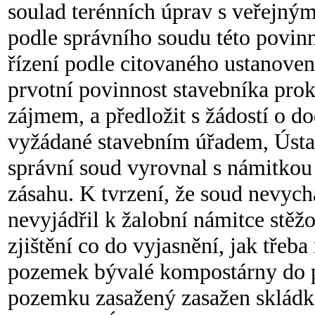
soulad terénních úprav s veřejným
podle správního soudu této povinn
řízení podle citovaného ustanove
prvotní povinnost stavebníka prok
zájmem, a předložit s žádostí o d
vyžádané stavebním úřadem, Ústav
správní soud vyrovnal s námitkou
zásahu. K tvrzení, že soud nevych
nevyjádřil k žalobní námitce stěž
zjištění co do vyjasnění, jak třeb
pozemek bývalé kompostárny do p
pozemku zasažený zasažen skládk