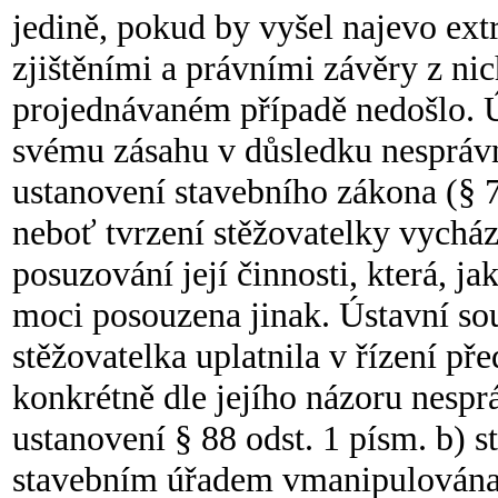
jedině, pokud by vyšel najevo ex
zjištěními a právními závěry z n
projednávaném případě nedošlo. Ú
svému zásahu v důsledku nespráv
ustanovení stavebního zákona (§ 71
neboť tvrzení stěžovatelky vycház
posuzování její činnosti, která, j
moci posouzena jinak. Ústavní sou
stěžovatelka uplatnila v řízení př
konkrétně dle jejího názoru nesp
ustanovení § 88 odst. 1 písm. b) s
stavebním úřadem vmanipulována 