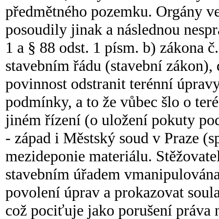
předmětného pozemku. Orgány veře
posoudily jinak a následnou nespr
1 a § 88 odst. 1 písm. b) zákona 
stavebním řádu (stavební zákon), d
povinnost odstranit terénní úprav
podmínky, a to že vůbec šlo o terén
jiném řízení (o uložení pokuty po
- západ i Městský soud v Praze (
mezideponie materiálu. Stěžovatelk
stavebním úřadem vmanipulována 
povolení úprav a prokazovat soul
což pociťuje jako porušení práva 