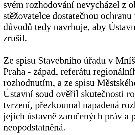
svém rozhodování nevycházel z ob
stěžovatelce dostatečnou ochranu
důvodů tedy navrhuje, aby Ústav
zrušil.
Ze spisu Stavebního úřadu v Mníš
Praha - západ, referátu regionál
rozhodnutím, a ze spisu Městského
Ústavní soud ověřil skutečnosti r
tvrzení, přezkoumal napadená roz
jejích ústavně zaručených práv a p
neopodstatněná.