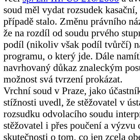
soud měl vydat rozsudek kasační, 
případě stalo. Změnu právního ná
že na rozdíl od soudu prvého stupn
podíl (nikoliv však podíl tvůrčí)
programu, o který jde. Dále namít
navrhovaný důkaz znaleckým pos
možnost svá tvrzení prokázat.
Vrchní soud v Praze, jako účastník
stížnosti uvedl, že stěžovatel v ú
rozsudku odvolacího soudu interpr
stěžovatel i přes poučení a výzv
skutečnosti o tom, co jen zcela o