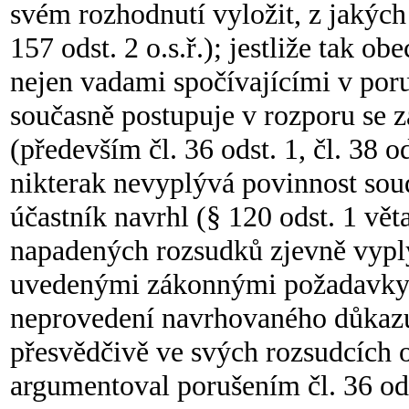
svém rozhodnutí vyložit, z jakýc
157 odst. 2 o.s.ř.); jestliže tak o
nejen vadami spočívajícími v poru
současně postupuje v rozporu se 
(především čl. 36 odst. 1, čl. 38 
nikterak nevyplývá povinnost sou
účastník navrhl (§ 120 odst. 1 vět
napadených rozsudků zjevně vyplý
uvedenými zákonnými požadavky 
neprovedení navrhovaného důkaz
přesvědčivě ve svých rozsudcích 
argumentoval porušením čl. 36 odst