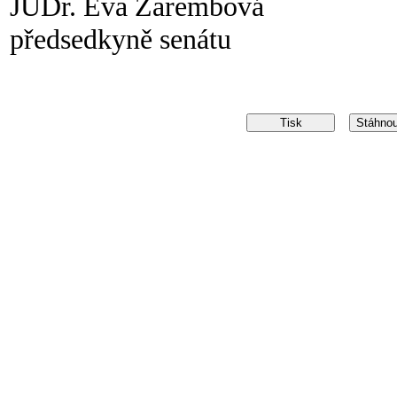
JUDr. Eva Zarembová
předsedkyně senátu