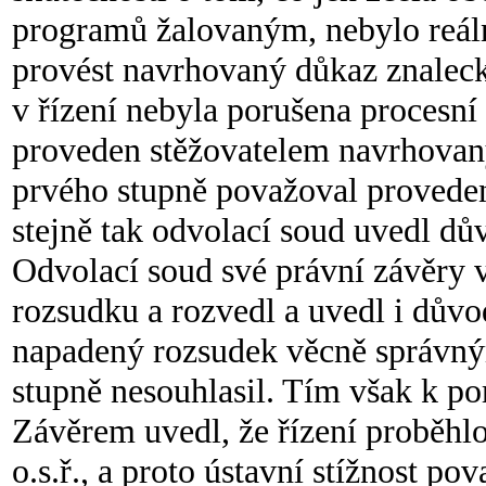
programů žalovaným, nebylo reáln
provést navrhovaný důkaz znalec
v řízení nebyla porušena procesní
proveden stěžovatelem navrhova
prvého stupně považoval provede
stejně tak odvolací soud uvedl d
Odvolací soud své právní závěry 
rozsudku a rozvedl a uvedl i důvo
napadený rozsudek věcně správný
stupně nesouhlasil. Tím však k po
Závěrem uvedl, že řízení proběhl
o.s.ř., a proto ústavní stížnost p