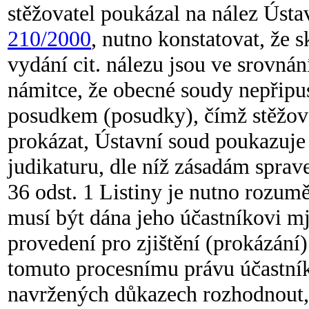
stěžovatel poukázal na nález Úst
210/2000
, nutno konstatovat, že 
vydání cit. nálezu jsou ve srovnání
námitce, že obecné soudy nepřipu
posudkem (posudky), čímž stěžova
prokázat, Ústavní soud poukazuje
judikaturu, dle níž zásadám sprav
36 odst. 1 Listiny je nutno rozum
musí být dána jeho účastníkovi mj
provedení pro zjištění (prokázání
tomuto procesnímu právu účastní
navržených důkazech rozhodnout, 