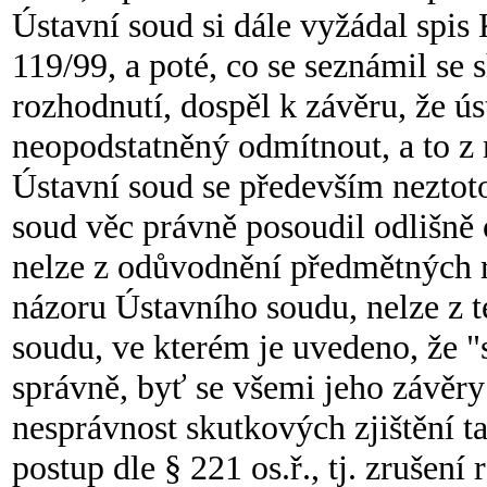
Ústavní soud si dále vyžádal spis
119/99, a poté, co se seznámil s
rozhodnutí, dospěl k závěru, že ús
neopodstatněný odmítnout, a to z 
Ústavní soud se především neztoto
soud věc právně posoudil odlišně
nelze z odůvodnění předmětných r
názoru Ústavního soudu, nelze z 
soudu, ve kterém je uvedeno, že 
správně, byť se všemi jeho závěry
nesprávnost skutkových zjištění t
postup dle § 221 os.ř., tj. zrušen