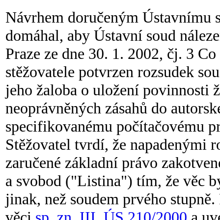
Návrhem doručeným Ústavnímu sou
domáhal, aby Ústavní soud náleze
Praze ze dne 30. 1. 2002, čj. 3 C
stěžovatele potvrzen rozsudek sou
jeho žaloba o uložení povinnosti 
neoprávněných zásahů do autorské
specifikovanému počítačovému p
Stěžovatel tvrdí, že napadenými 
zaručené základní právo zakotvené
a svobod ("Listina") tím, že věc
jinak, než soudem prvého stupně.
věci
sp. zn. III. ÚS 210/2000
a uve