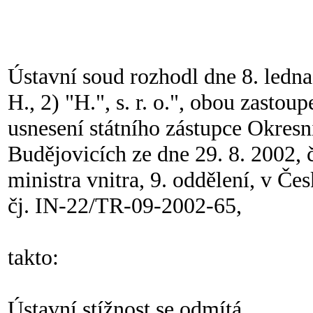
Ústavní soud rozhodl dne 8. ledna 
H., 2) "H.", s. r. o.", obou zasto
usnesení státního zástupce Okresn
Budějovicích ze dne 29. 8. 2002, 
ministra vnitra, 9. oddělení, v Če
čj. IN-22/TR-09-2002-65,
takto:
Ústavní stížnost se odmítá.