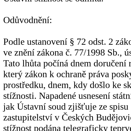
Odůvodnění:
Podle ustanovení § 72 odst. 2 zák
ve znění zákona č. 77/1998 Sb., ús
Tato lhůta počíná dnem doručení 
který zákon k ochraně práva poskyt
prostředku, dnem, kdy došlo ke sk
stížnosti. Napadené usnesení státn
jak Ústavní soud zjišťuje ze spis
zastupitelství v Českých Budějovic
stížnost podána telegraficky teprve