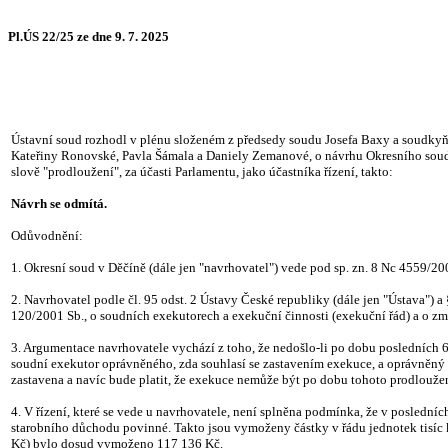
Pl.ÚS 22/25 ze dne 9. 7. 2025
Ústavní soud rozhodl v plénu složeném z předsedy soudu Josefa Baxy a soudkyň 
Kateřiny Ronovské, Pavla Šámala a Daniely Zemanové, o návrhu Okresního soudu 
slově "prodloužení", za účasti Parlamentu, jako účastníka řízení, takto:
Návrh se odmítá.
Odůvodnění:
1. Okresní soud v Děčíně (dále jen "navrhovatel") vede pod sp. zn. 8 Nc 4559/
2. Navrhovatel podle čl. 95 odst. 2 Ústavy České republiky (dále jen "Ústava") a
120/2001 Sb., o soudních exekutorech a exekuční činnosti (exekuční řád) a o změ
3. Argumentace navrhovatele vychází z toho, že nedošlo-li po dobu posledních 
soudní exekutor oprávněného, zda souhlasí se zastavením exekuce, a oprávněný 
zastavena a navíc bude platit, že exekuce nemůže být po dobu tohoto prodlouže
4. V řízení, které se vede u navrhovatele, není splněna podmínka, že v posledn
starobního důchodu povinné. Takto jsou vymoženy částky v řádu jednotek tisíc k
Kč) bylo dosud vymoženo 117 136 Kč.