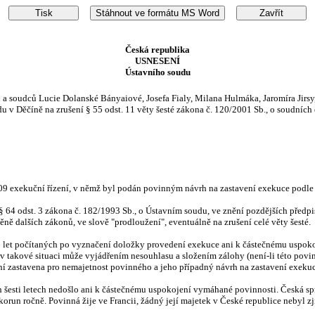
Česká republika
USNESENÍ
Ústavního soudu
a soudců Lucie Dolanské Bányaiové, Josefa Fialy, Milana Hulmáka, Jaromíra Jirs
v Děčíně na zrušení § 55 odst. 11 věty šesté zákona č. 120/2001 Sb., o soudních 
2009 exekuční řízení, v němž byl podán povinným návrh na zastavení exekuce podle
 § 64 odst. 3 zákona č. 182/1993 Sb., o Ústavním soudu, ve znění pozdějších předpi
ně dalších zákonů, ve slově "prodloužení", eventuálně na zrušení celé věty šesté.
6 let počítaných po vyznačení doložky provedení exekuce ani k částečnému uspoko
v takové situaci může vyjádřením nesouhlasu a složením zálohy (není-li této povi
ní zastavena pro nemajetnost povinného a jeho případný návrh na zastavení exekuc
ích šesti letech nedošlo ani k částečnému uspokojení vymáhané povinnosti. Česká s
orun ročně. Povinná žije ve Francii, žádný její majetek v České republice nebyl z