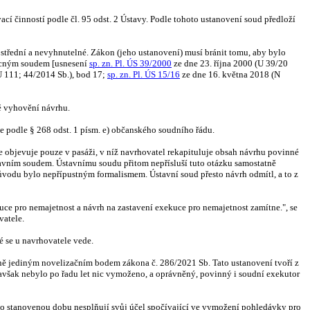
cí činností podle čl. 95 odst. 2 Ústavy. Podle tohoto ustanovení soud předloží
ostřední a nevyhnutelné. Zákon (jeho ustanovení) musí bránit tomu, aby bylo
obecným soudem [usnesení
sp. zn. Pl. ÚS 39/2000
ze dne 23. října 2000 (U 39/20
 111; 44/2014 Sb.), bod 17;
sp. zn. Pl. ÚS 15/16
ze dne 16. května 2018 (N
ě vyhovění návrhu.
 podle § 268 odst. 1 písm. e) občanského soudního řádu.
e objevuje pouze v pasáži, v níž navrhovatel rekapituluje obsah návrhu povinné
tavním soudem. Ústavnímu soudu přitom nepřísluší tuto otázku samostatně
ůvodu bylo nepřípustným formalismem. Ústavní soud přesto návrh odmítl, a to z
kuce pro nemajetnost a návrh na zastavení exekuce pro nemajetnost zamítne.", se
vatele.
é se u navrhovatele vede.
ně jediným novelizačním bodem zákona č. 286/2021 Sb. Tato ustanovení tvoří z
 avšak nebylo po řadu let nic vymoženo, a oprávněný, povinný i soudní exekutor
 po stanovenou dobu nesplňují svůj účel spočívající ve vymožení pohledávky pro