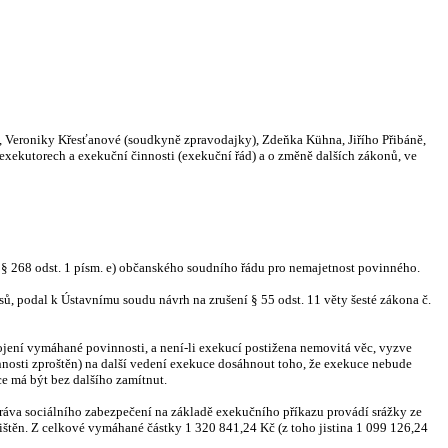
y, Veroniky Křesťanové (soudkyně zpravodajky), Zdeňka Kühna, Jiřího Přibáně,
exekutorech a exekuční činnosti (exekuční řád) a o změně dalších zákonů, ve
 § 268 odst. 1 písm. e) občanského soudního řádu pro nemajetnost povinného.
sů, podal k Ústavnímu soudu návrh na zrušení § 55 odst. 11 věty šesté zákona č.
jení vymáhané povinnosti, a není-li exekucí postižena nemovitá věc, vyzve
nnosti zproštěn) na další vedení exekuce dosáhnout toho, že exekuce nebude
e má být bez dalšího zamítnut.
práva sociálního zabezpečení na základě exekučního příkazu provádí srážky ze
jištěn. Z celkové vymáhané částky 1 320 841,24 Kč (z toho jistina 1 099 126,24