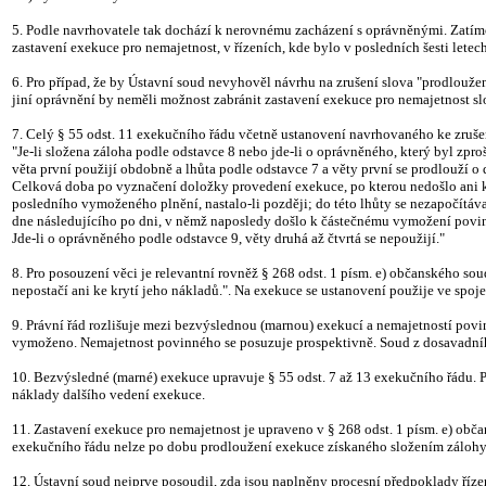
5. Podle navrhovatele tak dochází k nerovnému zacházení s oprávněnými. Zatímc
zastavení exekuce pro nemajetnost, v řízeních, kde bylo v posledních šesti le
6. Pro případ, že by Ústavní soud nevyhověl návrhu na zrušení slova "prodlouže
jiní oprávnění by neměli možnost zabránit zastavení exekuce pro nemajetnost s
7. Celý § 55 odst. 11 exekučního řádu včetně ustanovení navrhovaného ke zrušen
"Je-li složena záloha podle odstavce 8 nebo jde-li o oprávněného, který byl zproš
věta první použijí obdobně a lhůta podle odstavce 7 a věty první se prodlouží o
Celková doba po vyznačení doložky provedení exekuce, po kterou nedošlo ani k
posledního vymoženého plnění, nastalo-li později; do této lhůty se nezapočítá
dne následujícího po dni, v němž naposledy došlo k částečnému vymožení povinn
Jde-li o oprávněného podle odstavce 9, věty druhá až čtvrtá se nepoužijí."
8. Pro posouzení věci je relevantní rovněž § 268 odst. 1 písm. e) občanského so
nepostačí ani ke krytí jeho nákladů.". Na exekuce se ustanovení použije ve spoje
9. Právní řád rozlišuje mezi bezvýslednou (marnou) exekucí a nemajetností povi
vymoženo. Nemajetnost povinného se posuzuje prospektivně. Soud z dosavadního 
10. Bezvýsledné (marné) exekuce upravuje § 55 odst. 7 až 13 exekučního řádu. P
náklady dalšího vedení exekuce.
11. Zastavení exekuce pro nemajetnost je upraveno v § 268 odst. 1 písm. e) obč
exekučního řádu nelze po dobu prodloužení exekuce získaného složením zálohy
12. Ústavní soud nejprve posoudil, zda jsou naplněny procesní předpoklady říz