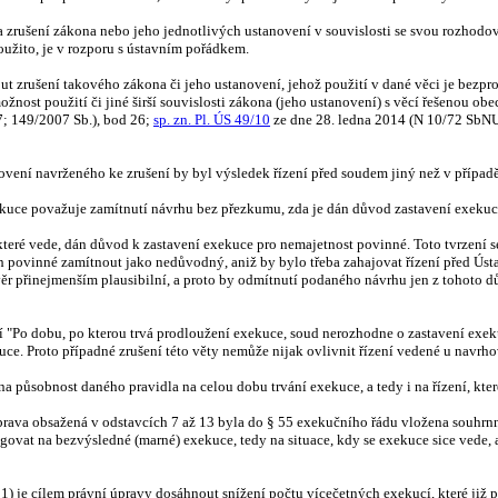
 zrušení zákona nebo jeho jednotlivých ustanovení v souvislosti se svou rozhodova
použito, je v rozporu s ústavním pořádkem.
ut zrušení takového zákona či jeho ustanovení, jehož použití v dané věci je bezpr
nost použití či jiné širší souvislosti zákona (jeho ustanovení) s věcí řešenou 
; 149/2007 Sb.), bod 26;
sp. zn. Pl. ÚS 49/10
ze dne 28. ledna 2014 (N 10/72 SbNU
ovení navrženého ke zrušení by byl výsledek řízení před soudem jiný než v případ
ekuce považuje zamítnutí návrhu bez přezkumu, zda je dán důvod zastavení exekuce
které vede, dán důvod k zastavení exekuce pro nemajetnost povinné. Toto tvrzení s
h povinné zamítnout jako nedůvodný, aniž by bylo třeba zahajovat řízení před Ús
ěr přinejmenším plausibilní, a proto by odmítnutí podaného návrhu jen z tohoto d
zní "Po dobu, po kterou trvá prodloužení exekuce, soud nerozhodne o zastavení exe
e. Proto případné zrušení této věty nemůže nijak ovlivnit řízení vedené u navrho
a působnost daného pravidla na celou dobu trvání exekuce, a tedy i na řízení, kter
rava obsažená v odstavcích 7 až 13 byla do § 55 exekučního řádu vložena souhrn
agovat na bezvýsledné (marné) exekuce, tedy na situace, kdy se exekuce sice vede,
1) je cílem právní úpravy dosáhnout snížení počtu vícečetných exekucí, které již