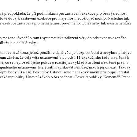
erá předpokládá, že při podmínkách pro zastavení exekuce pro bezvýslednost
do té doby k zastavení exekuce pro majetnost nedošlo, ač mohlo. Následně tak
la exekuce zastavena pro nemajetnost povinného. Oprávněný tak ovšem nemůže
ic vymoženo. Svědčí o tom i systematické zařazení věty do odstavce uvozeného
lužuje o další 3 roky.".
tanovení zákona, jehož použití v dané věci je bezprostřední a nevyhnutelné, ve
mu závěru, že celá věta ustanovení § 55 odst. 11 exekučního řádu, navržená k
é, co se neprosadil jeho pokus o rozšiřující výklad k zrušení navržené právní
apadeného ustanovení, které zatím aplikovat nemůže, nikoli jej omezit. Takový
zejm. body 13 a 14). Pokud by Ústavní soud na takový návrh přistoupil, přestal
ké republiky. Ústavní zákon o bezpečnosti České republiky. Komentář. Praha: