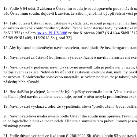
13. Podle § 64 odst. 3 zákona o Ústavním soudu je soud oprávněn podat návrh na
věc Ústavnímu soudu, dojde-li k závěru, že zákon, jehož má být při řešení věci 
14. Tuto úpravu Ústavní soud ustáleně vykládá tak, že soud je oprávněn navrhno
dosaženo ústavně konformního výsledku řízení. Nepostačuje tedy hypotetická mož
SbNU 353) a nálezy
sp. zn. Pl. ÚS 3/06
ze dne 6. března 2007 (N 41/44 SbNU 517
95/89 SbNU 409; 116/2018 Sb.), bod 32].
15. Aby byl soud oprávněným navrhovatelem, musí platit, že bez derogace ustan
16. Navrhovatel za ústavně konformní výsledek řízení o návrhu na zastavení ex
17. Navrhovatel v podaném návrhu výslovně neuvedl, zda je podle něj v řízení, 
na zastavení exekuce. Nebyl-li by důvod k zastavení exekuce dán, mohl by návr
posuzovat. Z obdrženého spisového materiálu se ovšem podává, že je takový záv
následujících důvodů.
18. Bez dalšího je zřejmé, že nemůže být úspěšný eventuální petit. Věta, která 
na řízení před navrhovatelem nevztahuje, neboť v něm nebyla prodloužena exekuc
19. Navrhovatel vychází z toho, že vypuštěním slova "prodloužení" bude rozšířen
20. Navrhovatelova úvaha ovšem podle Ústavního soudu není správná. Právní úp
teleologického hlediska jeden celek. Účelem a smyslem této právní úpravy je re
zůstávají pasivní.
21. Podle důvodové zprávy k zákonu č. 286/2021 Sb. (část k bodu 95 v odstavci 