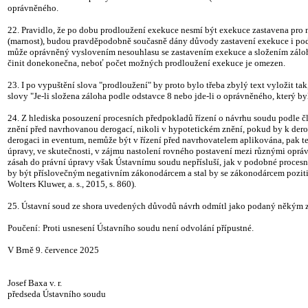
oprávněného.
22. Pravidlo, že po dobu prodloužení exekuce nesmí být exekuce zastavena pro 
(marnost), budou pravděpodobně současně dány důvody zastavení exekuce i podle 
může oprávněný vyslovením nesouhlasu se zastavením exekuce a složením záloh
činit donekonečna, neboť počet možných prodloužení exekuce je omezen.
23. I po vypuštění slova "prodloužení" by proto bylo třeba zbylý text vyložit t
slovy "Je-li složena záloha podle odstavce 8 nebo jde-li o oprávněného, který byl
24. Z hlediska posouzení procesních předpokladů řízení o návrhu soudu podle čl.
znění před navrhovanou derogací, nikoli v hypotetickém znění, pokud by k derog
derogaci in eventum, nemůže být v řízení před navrhovatelem aplikována, pak tent
úpravy, ve skutečnosti, v zájmu nastolení rovného postavení mezi různými opráv
zásah do právní úpravy však Ústavnímu soudu nepřísluší, jak v podobné procesní
by být příslovečným negativním zákonodárcem a stal by se zákonodárcem pozit
Wolters Kluwer, a. s., 2015, s. 860).
25. Ústavní soud ze shora uvedených důvodů návrh odmítl jako podaný někým z
Poučení: Proti usnesení Ústavního soudu není odvolání přípustné.
V Brně 9. července 2025
Josef Baxa v. r.
předseda Ústavního soudu