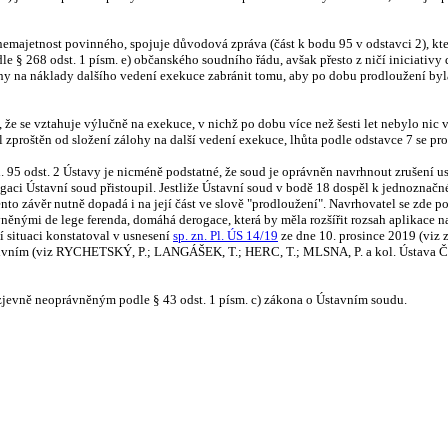
nemajetnost povinného, spojuje důvodová zpráva (část k bodu 95 v odstavci 2), kt
§ 268 odst. 1 písm. e) občanského soudního řádu, avšak přesto z ničí iniciativy 
y na náklady dalšího vedení exekuce zabránit tomu, aby po dobu prodloužení by
ak, že se vztahuje výlučně na exekuce, v nichž po dobu více než šesti let nebylo n
 zproštěn od složení zálohy na další vedení exekuce, lhůta podle odstavce 7 se prod
 95 odst. 2 Ústavy je nicméně podstatné, že soud je oprávněn navrhnout zrušení us
aci Ústavní soud přistoupil. Jestliže Ústavní soud v bodě 18 dospěl k jednoznačné
o závěr nutně dopadá i na její část ve slově "prodloužení". Navrhovatel se zde pot
něnými de lege ferenda, domáhá derogace, která by měla rozšířit rozsah aplikace n
 situaci konstatoval v usnesení
sp. zn. Pl. ÚS 14/19
ze dne 10. prosince 2019 (viz 
ivním (viz RYCHETSKÝ, P.; LANGÁŠEK, T.; HERC, T.; MLSNA, P. a kol. Ústava Čes
jevně neoprávněným podle § 43 odst. 1 písm. c) zákona o Ústavním soudu.