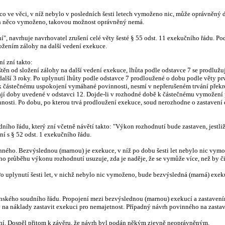
o ve věci, v níž nebylo v posledních šesti letech vymoženo nic, může oprávněný 
tech něco vymoženo, takovou možnost oprávněný nemá.
ní", navrhuje navrhovatel zrušení celé věty šesté § 55 odst. 11 exekučního řádu. 
ložením zálohy na další vedení exekuce.
í zní takto:
těn od složení zálohy na další vedení exekuce, lhůta podle odstavce 7 se prodlužuje
 další 3 roky. Po uplynutí lhůty podle odstavce 7 prodloužené o dobu podle věty pr
 částečnému uspokojení vymáhané povinnosti, nesmí v nepřerušeném trvání překro
vají doby uvedené v odstavci 12. Dojde-li v rozhodné době k částečnému vymožení 
osti. Po dobu, po kterou trvá prodloužení exekuce, soud nerozhodne o zastavení 
udního řádu, který zní včetně návětí takto: "Výkon rozhodnutí bude zastaven, jest
ní s § 52 odst. 1 exekučního řádu.
nného. Bezvýslednou (marnou) je exekuce, v níž po dobu šesti let nebylo nic vymo
průběhu výkonu rozhodnutí usuzuje, zda je naděje, že se vymůže více, než by čin
o uplynutí šesti let, v nichž nebylo nic vymoženo, bude bezvýsledná (marná) exek
anského soudního řádu. Propojení mezi bezvýslednou (marnou) exekucí a zastavením
 na náklady zastavit exekuci pro nemajetnost. Případný návrh povinného na zast
ení. Dospěl přitom k závěru, že návrh byl podán někým zjevně neoprávněným.