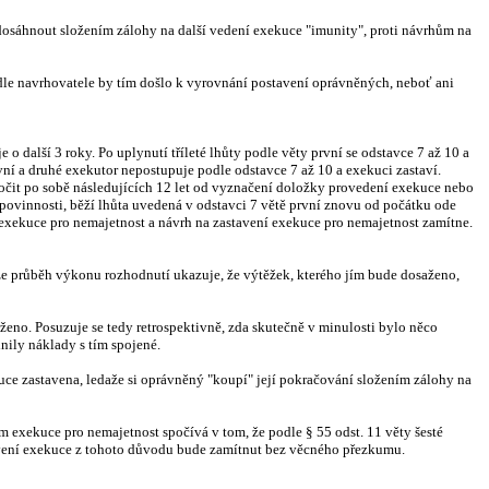
dosáhnout složením zálohy na další vedení exekuce "imunity", proti návrhům na
Podle navrhovatele by tím došlo k vyrovnání postavení oprávněných, neboť ani
 o další 3 roky. Po uplynutí tříleté lhůty podle věty první se odstavce 7 až 10 a
vní a druhé exekutor nepostupuje podle odstavce 7 až 10 a exekuci zastaví.
čit po sobě následujících 12 let od vyznačení doložky provedení exekuce nebo
povinnosti, běží lhůta uvedená v odstavci 7 větě první znovu od počátku ode
exekuce pro nemajetnost a návrh na zastavení exekuce pro nemajetnost zamítne.
liže průběh výkonu rozhodnutí ukazuje, že výtěžek, kterého jím bude dosaženo,
ženo. Posuzuje se tedy retrospektivně, zda skutečně v minulosti bylo něco
ily náklady s tím spojené.
uce zastavena, ledaže si oprávněný "koupí" její pokračování složením zálohy na
 exekuce pro nemajetnost spočívá v tom, že podle § 55 odst. 11 věty šesté
avení exekuce z tohoto důvodu bude zamítnut bez věcného přezkumu.