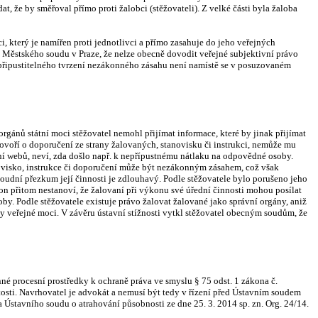
at, že by směřoval přímo proti žalobci (stěžovateli). Z velké části byla žaloba
, který je namířen proti jednotlivci a přímo zasahuje do jeho veřejných
y Městského soudu v Praze, že nelze obecně dovodit veřejné subjektivní právo
i připustitelného tvrzení nezákonného zásahu není namístě se v posuzovaném
orgánů státní moci stěžovatel nemohl přijímat informace, které by jinak přijímat
ovoří o doporučení ze strany žalovaných, stanovisku či instrukci, nemůže mu
vání webů, neví, zda došlo např. k nepřípustnému nátlaku na odpovědné osoby.
novisko, instrukce či doporučení může být nezákonným zásahem, což však
oudní přezkum její činnosti je zdlouhavý. Podle stěžovatele bylo porušeno jeho
on přitom nestanoví, že žalovaní při výkonu své úřední činnosti mohou posílat
y. Podle stěžovatele existuje právo žalovat žalované jako správní orgány, aniž
ny veřejné moci. V závěru ústavní stížnosti vytkl stěžovatel obecným soudům, že
nné procesní prostředky k ochraně práva ve smyslu § 75 odst. 1 zákona č.
osti. Navrhovatel je advokát a nemusí být tedy v řízení před Ústavním soudem
a Ústavního soudu o atrahování působnosti ze dne 25. 3. 2014 sp. zn. Org. 24/14.