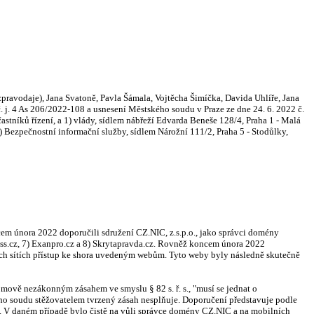
pravodaje), Jana Svatoně, Pavla Šámala, Vojtěcha Šimíčka, Davida Uhlíře, Jana
 j. 4 As 206/2022-108 a usnesení Městského soudu v Praze ze dne 24. 6. 2022 č.
astníků řízení, a 1) vlády, sídlem nábřeží Edvarda Beneše 128/4, Praha 1 - Malá
4) Bezpečnostní informační služby, sídlem Nárožní 111/2, Praha 5 - Stodůlky,
em února 2022 doporučili sdružení CZ.NIC, z.s.p.o., jako správci domény
ress.cz, 7) Exanpro.cz a 8) Skrytapravda.cz. Rovněž koncem února 2022
ních sítích přístup ke shora uvedeným webům. Tyto weby byly následně skutečně
mově nezákonným zásahem ve smyslu § 82 s. ř. s., "musí se jednat o
ého soudu stěžovatelem tvrzený zásah nesplňuje. Doporučení představuje podle
. V daném případě bylo čistě na vůli správce domény CZ.NIC a na mobilních