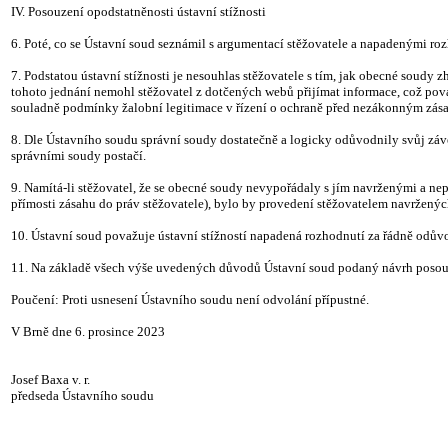
IV. Posouzení opodstatněnosti ústavní stížnosti
6. Poté, co se Ústavní soud seznámil s argumentací stěžovatele a napadenými roz
7. Podstatou ústavní stížnosti je nesouhlas stěžovatele s tím, jak obecné sou
tohoto jednání nemohl stěžovatel z dotčených webů přijímat informace, což pov
souladně podmínky žalobní legitimace v řízení o ochraně před nezákonným zá
8. Dle Ústavního soudu správní soudy dostatečně a logicky odůvodnily svůj závě
správními soudy postačí.
9. Namítá-li stěžovatel, že se obecné soudy nevypořádaly s jím navrženými a n
přímosti zásahu do práv stěžovatele), bylo by provedení stěžovatelem navržen
10. Ústavní soud považuje ústavní stížností napadená rozhodnutí za řádně odův
11. Na základě všech výše uvedených důvodů Ústavní soud podaný návrh posoudi
Poučení: Proti usnesení Ústavního soudu není odvolání přípustné.
V Brně dne 6. prosince 2023
Josef Baxa v. r.
předseda Ústavního soudu