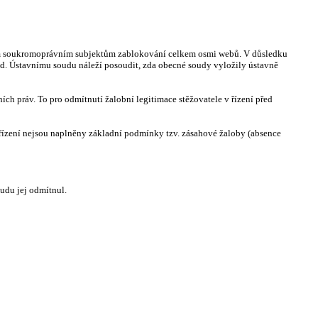
čeným soukromoprávním subjektům zablokování celkem osmi webů. V důsledku
od. Ústavnímu soudu náleží posoudit, zda obecné soudy vyložily ústavně
ch práv. To pro odmítnutí žalobní legitimace stěžovatele v řízení před
 řízení nejsou naplněny základní podmínky tzv. zásahové žaloby (absence
udu jej odmítnul.