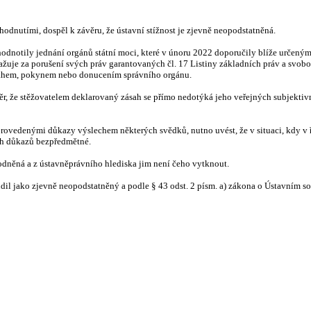
hodnutími, dospěl k závěru, že ústavní stížnost je zjevně neopodstatněná.
dy zhodnotily jednání orgánů státní moci, které v únoru 2022 doporučily blíže ur
ažuje za porušení svých práv garantovaných čl. 17 Listiny základních práv a svob
sahem, pokynem nebo donucením správního orgánu.
r, že stěžovatelem deklarovaný zásah se přímo nedotýká jeho veřejných subjektivní
eprovedenými důkazy výslechem některých svědků, nutno uvést, že v situaci, kdy v
ých důkazů bezpředmětné.
odněná a z ústavněprávního hlediska jim není čeho vytknout.
l jako zjevně neopodstatněný a podle § 43 odst. 2 písm. a) zákona o Ústavním so