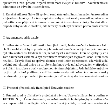
operátorech, zda "prosbu" orgánů státní moci vyslyší či nikoliv". Závěrem městský 
odmítnuta i z důvodu litispendence.
3. Kasační stížnost Nejvyšší správní soud ústavní stížností napadeným rozsudkem
subjektivních práv, což v této naplněno nebylo. Své úvahy rozvedl zejména v bo
jednotlivce na přijímání informací z konkrétní internetové stránky. To však dl
případě zabývat dále otázkou, zda tvrzený zásah byl zaměřen přímo proti stěžova
II. Argumentace stěžovatele
4. Stěžovatel v ústavní stížnosti mimo jiné uvedl, že doporučení a instrukce žal
chtěl a mohl, čímž bylo porušeno jeho ústavně zaručené veřejné subjektivní prá
být tato skutečnost kladena k tíži, neboť vyšel z informací, které se vyskytly 
Tato skutečnost však měla být předmětem svědeckých výpovědí osob, které stěžo
neučinil. Nebylo čistě na správci domén a mobilních operátorech, zda vládě a 
veřejné subjektivní právo na to, aby státní moc byla uplatňována jen v případe
svá přání, instrukce a posly soukromoprávním subjektům. Jednání žalovaných vyv
by jim byl osobně podřízen, a aniž by postupovaly vůči němu tzv. vrchnostensky,
neodůvodnily neprovedení jím navržených důkazů výslechem manažerů soukromop
III. Procesní předpoklady řízení před Ústavním soudem
5. Ústavní soud je příslušný k projednání návrhu. Ústavní stížnost byla podána 
182/1993 Sb., o Ústavním soudu, ve znění pozdějších předpisů, byla podána včas
zastoupen. Jelikož vedlejším účastníkem řízení je vláda, rozhodovalo o ústavní s