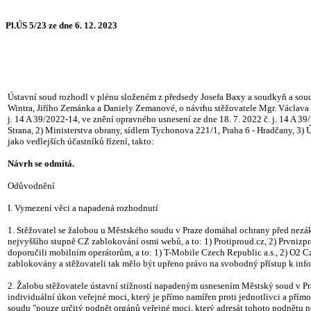
Pl.ÚS 5/23 ze dne 6. 12. 2023
Ústavní soud rozhodl v plénu složeném z předsedy Josefa Baxy a soudkyň a soudc
Wintra, Jiřího Zemánka a Daniely Zemanové, o návrhu stěžovatele Mgr. Václava V
j. 14 A 39/2022-14, ve znění opravného usnesení ze dne 18. 7. 2022 č. j. 14 A 3
Strana, 2) Ministerstva obrany, sídlem Tychonova 221/1, Praha 6 - Hradčany, 3) 
jako vedlejších účastníků řízení, takto:
Návrh se odmítá.
Odůvodnění
I. Vymezení věci a napadená rozhodnutí
1. Stěžovatel se žalobou u Městského soudu v Praze domáhal ochrany před nezák
nejvyššího stupně CZ zablokování osmi webů, a to: 1) Protiproud.cz, 2) Prvnizp
doporučili mobilním operátorům, a to: 1) T-Mobile Czech Republic a.s., 2) O2 
zablokovány a stěžovateli tak mělo být upřeno právo na svobodný přístup k i
2. Žalobu stěžovatele ústavní stížností napadeným usnesením Městský soud v Pr
individuální úkon veřejné moci, který je přímo namířen proti jednotlivci a pří
soudu "pouze určitý podnět orgánů veřejné moci, který adresát tohoto podnětu 