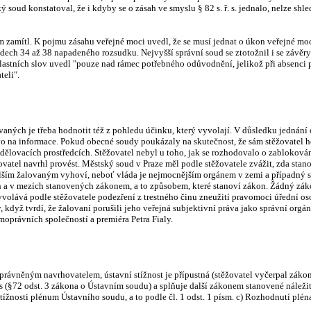
soud konstatoval, že i kdyby se o zásah ve smyslu § 82 s. ř. s. jednalo, nelze shled
 zamítl. K pojmu zásahu veřejné moci uvedl, že se musí jednat o úkon veřejné moci
dech 34 až 38 napadeného rozsudku. Nejvyšší správní soud se ztotožnil i se závěr
e vlastních slov uvedl "pouze nad rámec potřebného odůvodnění, jelikož při absenc
teli".
ovaných je třeba hodnotit též z pohledu účinku, který vyvolají. V důsledku jednání 
vo na informace. Pokud obecné soudy poukázaly na skutečnost, že sám stěžovatel h
ve sdělovacích prostředcích. Stěžovatel nebyl u toho, jak se rozhodovalo o zabloko
vatel navrhl provést. Městský soud v Praze měl podle stěžovatele zvážit, zda sta
dalším žalovaným vyhoví, neboť vláda je nejmocnějším orgánem v zemi a případný s
ch a v mezích stanovených zákonem, a to způsobem, které stanoví zákon. Žádný zák
olává podle stěžovatele podezření z trestného činu zneužití pravomoci úřední osob
 když tvrdí, že žalovaní porušili jeho veřejná subjektivní práva jako správní orgá
rávních společností a premiéra Petra Fialy.
oprávněným navrhovatelem, ústavní stížnost je přípustná (stěžovatel vyčerpal záko
 (§72 odst. 3 zákona o Ústavním soudu) a splňuje další zákonem stanovené náležit
tížnosti plénum Ústavního soudu, a to podle čl. 1 odst. 1 písm. c) Rozhodnutí plén