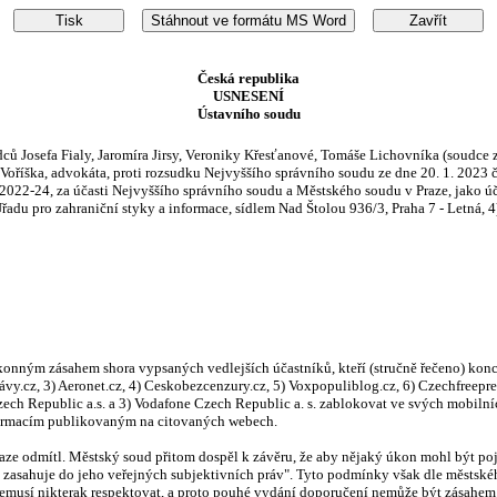
Česká republika
USNESENÍ
Ústavního soudu
ů Josefa Fialy, Jaromíra Jirsy, Veroniky Křesťanové, Tomáše Lichovníka (soudce z
oříška, advokáta, proti rozsudku Nejvyššího správního soudu ze dne 20. 1. 2023 č.
9/2022-24, za účasti Nejvyššího správního soudu a Městského soudu v Praze, jako úč
Úřadu pro zahraniční styky a informace, sídlem Nad Štolou 936/3, Praha 7 - Letná, 
onným zásahem shora vypsaných vedlejších účastníků, kteří (stručně řečeno) konc
rávy.cz, 3) Aeronet.cz, 4) Ceskobezcenzury.cz, 5) Voxpopuliblog.cz, 6) Czechfreep
Czech Republic a.s. a 3) Vodafone Czech Republic a. s. zablokovat ve svých mobil
nformacím publikovaným na citovaných webech.
aze odmítl. Městský soud přitom dospěl k závěru, že aby nějaký úkon mohl být poj
mo zasahuje do jeho veřejných subjektivních práv". Tyto podmínky však dle městsk
nemusí nikterak respektovat, a proto pouhé vydání doporučení nemůže být zásahem